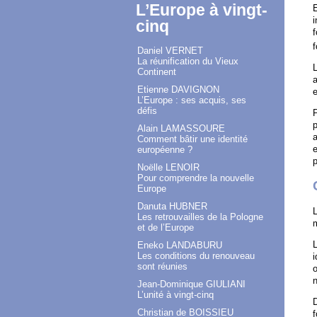
L’Europe à vingt-
E
i
cinq
f
f
Daniel VERNET
La réunification du Vieux
L
Continent
a
Etienne DAVIGNON
L’Europe : ses acquis, ses
défis
P
p
Alain LAMASSOURE
a
Comment bâtir une identité
e
européenne ?
p
Noëlle LENOIR
Pour comprendre la nouvelle
Europe
Danuta HUBNER
L
Les retrouvailles de la Pologne
et de l’Europe
L
Eneko LANDABURU
Les conditions du renouveau
i
sont réunies
o
n
Jean-Dominique GIULIANI
L’unité à vingt-cinq
D
Christian de BOISSIEU
f