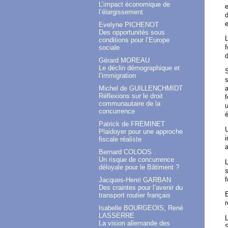
L’impact économique de
e
l’élargissement
d
e
Evelyne PICHENOT
Des opportunités sous
L
conditions pour l’Europe
f
sociale
d
Gérard MOREAU
Le déclin démographique et
S
l’immigration
s
Michel de GUILLENCHMIDT
a
Réflexions sur le droit
f
communautaire de la
u
concurrence
Patrick de FRÉMINET
U
Plaidoyer pour une approche
i
fiscale réaliste
Bernard COLOOS
Un risque de concurrence
L
déloyale pour le Bâtiment ?
s
f
Jacques-Henri GARBAN
Des craintes pour l’avenir du
E
transport routier français
r
Isabelle BOURGEOIS, René
LASSERRE
L
La vision allemande des
S