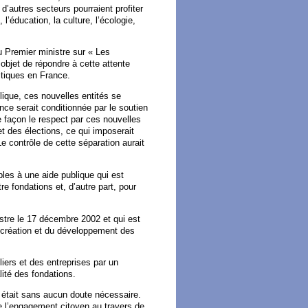
 d’autres secteurs pourraient profiter
l’éducation, la culture, l’écologie,
u Premier ministre sur « Les
objet de répondre à cette attente
itiques en France.
blique, ces nouvelles entités se
nce serait conditionnée par le soutien
e façon le respect par ces nouvelles
et des élections, ce qui imposerait
Le contrôle de cette séparation aurait
bles à une aide publique qui est
tre fondations et, d’autre part, pour
stre le 17 décembre 2002 et qui est
 création et du développement des
iers et des entreprises par un
lité des fondations.
 était sans aucun doute nécessaire.
e l’engagement citoyen au travers de