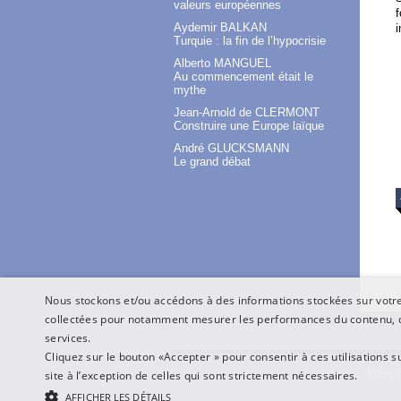
valeurs européennes
f
Aydemir BALKAN
i
Turquie : la fin de l’hypocrisie
Alberto MANGUEL
Au commencement était le
mythe
Jean-Arnold de CLERMONT
Construire une Europe laïque
André GLUCKSMANN
Le grand débat
Nous stockons et/ou accédons à des informations stockées sur votre 
collectées pour notamment mesurer les performances du contenu, o
services.
Cliquez sur le bouton «Accepter » pour consentir à ces utilisations s
Inform
site à l’exception de celles qui sont strictement nécessaires.
AFFICHER LES DÉTAILS