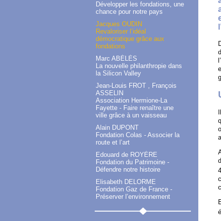
Développer les fondations, une
chance pour notre pays
Jacques OUDIN
Revaloriser l’idéal
démocratique grâce aux
D
fondations
d
Marc ABÉLÈS
l
La nouvelle philanthropie dans
e
la Silicon Valley
g
Jean-Louis FROT , François
ASSELIN
Association Hermione-La
Fayette - Faire renaître une
I
ville grâce à un vaisseau
q
Alain DUPONT
Fondation Colas - Associer la
a
route et l’art
Edouard de ROYÈRE
d
Fondation du Patrimoine -
Défendre notre histoire
4
c
Elisabeth DELORME
c
Fondation Gaz de France -
Préserver l’environnement