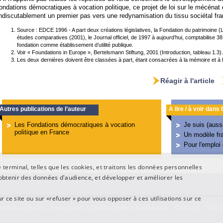
ondations démocratiques à vocation politique, ce projet de loi sur le mécénat 
ndiscutablement un premier pas vers une redynamisation du tissu sociétal fra
Source : EDCE 1996 - A part deux créations législatives, la Fondation du patrimoine (L. 
études comparatives (2001), le Journal officiel, de 1997 à aujourd’hui, comptabilise 
fondation comme établissement d’utilité publique.
Voir « Foundations in Europe », Bertelsmann Stiftung, 2001 (Introduction, tableau 1.3).
Les deux dernières doivent être classées à part, étant consacrées à la mémoire et à
Réagir à l'article
Autres publications de l’auteur
A lire / à voir dans
Les Fondations démocratiques à vocation
Je suis (auss
politique en France
Un modèle fra
Pour l'emploi
terminal, telles que les cookies, et traitons les données personnelles
btenir des données d'audience, et développer et améliorer les
ur ce site ou sur «refuser » pour vous opposer à ces utilisations sur ce
ations légales
-
Inscription / Désinscription newsletter
-
Contact
-
Plan 