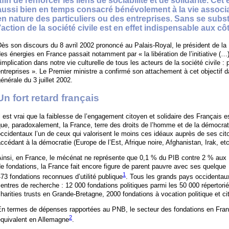
afin de renforcer les liens de sociabilité et de solidarité. C
aussi bien en temps consacré bénévolement à la vie associa
en nature des particuliers ou des entreprises. Sans se substi
l’action de la société civile est en effet indispensable aux c
ès son discours du 8 avril 2002 prononcé au Palais-Royal, le président de la 
es énergies en France passait notamment par « la libération de l’initiative (…
’implication dans notre vie culturelle de tous les acteurs de la société civile : 
ntreprises ». Le Premier ministre a confirmé son attachement à cet objectif d
énérale du 3 juillet 2002.
Un fort retard français
l est vrai que la faiblesse de l’engagement citoyen et solidaire des Français e
ue, paradoxalement, la France, terre des droits de l’homme et de la démocra
occidentaux l’un de ceux qui valorisent le moins ces idéaux auprès de ses c
ccédant à la démocratie (Europe de l’Est, Afrique noire, Afghanistan, Irak, etc
Ainsi, en France, le mécénat ne représente que 0,1 % du PIB contre 2 % aux
e fondations, la France fait encore figure de parent pauvre avec ses quelque
1
73 fondations reconnues d’utilité publique
. Tous les grands pays occidentau
entres de recherche : 12 000 fondations politiques parmi les 50 000 répertor
harities trusts en Grande-Bretagne, 2000 fondations à vocation politique et 
En termes de dépenses rapportées au PNB, le secteur des fondations en Fran
2
équivalent en Allemagne
.