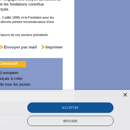
et les fondations constitue
nçais.
2 juillet 1996) et la Fondation pour les
38 décrets portant reconnaissance d’une
 l’œuvre de ces anciens présidents.
Envoyer par mail
Imprimer
 Constructif
i) européen
nçais à créer
 de tous les jeunes
×
ACCEPTER
REFUSER
du site