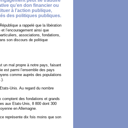
et engagement peut se traduire
tive qu’en don financier ou
tuer à l’action publique,
ôtés des politiques publiques.
République a rappelé que la libération
) et l’encouragement ainsi que
particuliers, associations, fondations,
ans son discours de politique
st un mal propre à notre pays, faisant
tie est parmi l’ensemble des pays
itoyens comme auprès des populations
.).
 Etats-Unis. Au regard du nombre
x comptent des fondations et grands
iées aux Etats-Unis, 8 800 dont 300
citoyenne en Allemagne.
ce représente dix fois moins que son