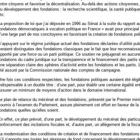
ntre citoyens et favoriser la décentralisation. Au-delà des actions citoyennes,
u développement des fondations : la recherche scientifique, la santé publique, 
tc.
a proposition de loi que j’ai déposée en 1996 au Sénat à la suite du rapport a
ondations démocratiques à vocation politique en France » avait pour principal 
’une large part de nos concitoyens en favorisant la création de fondations pol
’appuyant sur le régime juridique actuel des fondations déclarées d’utilité pu
eraient distinguées des fondations classiques par le fait que leur reconnaissa
pporté par une force ou un parti politique. Ce soutien ne préjugerait en aucun
ondations du cadre juridique sur la transparence et le financement des partis 
ne séparation claire des sphères d’activité entre les fondations et les partis. 
été assuré par la Commission nationale des comptes de campagne.
ne fois ces conditions respectées, les fondations politiques auraient été éligi
ndispensable à un double titre : d’une part, pour établir une certaine égalité en
assurer un minimum de moyens d’action dans le domaine international.
e plan de relance du mécénat et des fondations, présenté par le Premier mini
oumis à l’examen du Parlement, assure pleinement cet effort en faveur de la
ondations quelles qu’elles soient.
n effet, ce plan prévoit, d’une part, le développement du mécénat des particul
enforcement des incitations fiscales et, d’autre part, un allègement de la fisca
a modernisation des conditions de création et de financement des fondations
’il n’apporte pas toutes les réponses de fond concernant le développement d