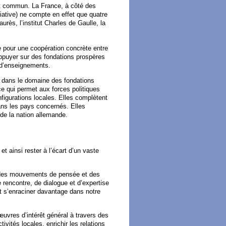
oit commun. La France, à côté des
ciative) ne compte en effet que quatre
urès, l’institut Charles de Gaulle, la
e pour une coopération concrète entre
appuyer sur des fondations prospères
 d’enseignements.
er dans le domaine des fondations
ce qui permet aux forces politiques
figurations locales. Elles complètent
dans les pays concernés. Elles
 de la nation allemande.
et ainsi rester à l’écart d’un vaste
er des mouvements de pensée et des
 rencontre, de dialogue et d’expertise
et s’enraciner davantage dans notre
œuvres d’intérêt général à travers des
tivités locales, enrichir les relations