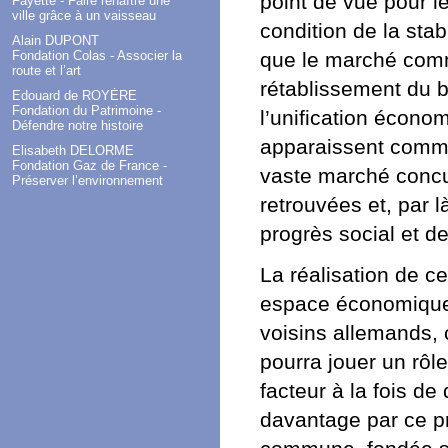
point de vue pour le
Fayette - Faire renaître une
ville grâce à un vaisseau
condition de la stab
Alain DUPONT
que le marché comm
Fondation Colas - Associer la
route et l’art
rétablissement du b
Edouard de ROYÈRE
Fondation du Patrimoine -
l’unification écono
Défendre notre histoire
apparaissent comme
Elisabeth DELORME
Fondation Gaz de France -
vaste marché concur
Préserver l’environnement
retrouvées et, par
progrès social et de
La réalisation de ce
espace économique 
voisins allemands, 
pourra jouer un rôl
facteur à la fois de
davantage par ce pr