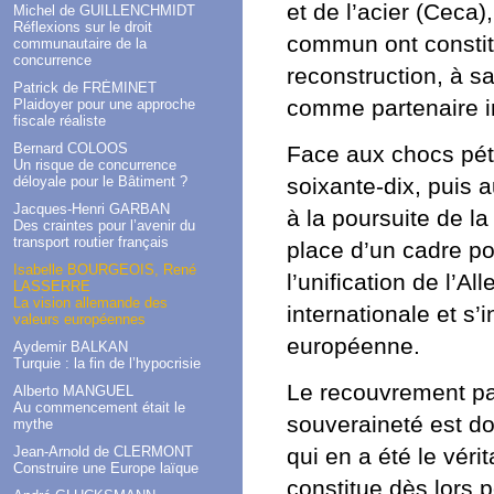
et de l’acier (Ceca
Michel de GUILLENCHMIDT
Réflexions sur le droit
commun ont constitu
communautaire de la
concurrence
reconstruction, à 
Patrick de FRÉMINET
comme partenaire i
Plaidoyer pour une approche
fiscale réaliste
Bernard COLOOS
Face aux chocs pét
Un risque de concurrence
déloyale pour le Bâtiment ?
soixante-dix, puis a
Jacques-Henri GARBAN
à la poursuite de l
Des craintes pour l’avenir du
transport routier français
place d’un cadre po
Isabelle BOURGEOIS, René
l’unification de l’A
LASSERRE
La vision allemande des
internationale et s’i
valeurs européennes
européenne.
Aydemir BALKAN
Turquie : la fin de l’hypocrisie
Le recouvrement par
Alberto MANGUEL
Au commencement était le
souveraineté est d
mythe
qui en a été le véri
Jean-Arnold de CLERMONT
Construire une Europe laïque
constitue dès lors p