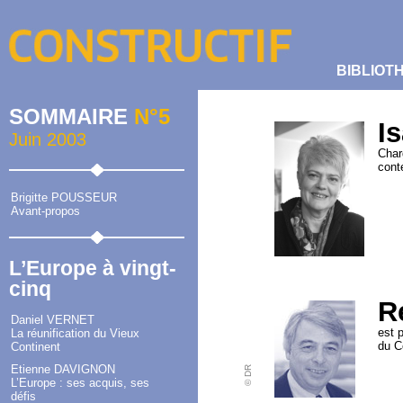
BIBLIOT
SOMMAIRE
N°5
I
Juin 2003
Char
cont
Brigitte POUSSEUR
Avant-propos
L’Europe à vingt-
cinq
R
Daniel VERNET
est 
La réunification du Vieux
du C
Continent
Etienne DAVIGNON
© DR
L’Europe : ses acquis, ses
défis