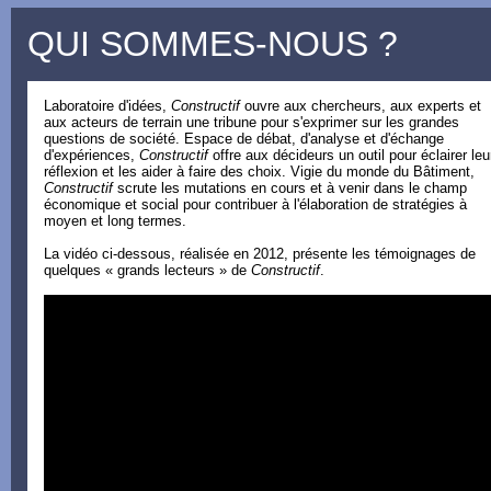
QUI SOMMES-NOUS ?
Laboratoire d'idées,
Constructif
ouvre aux chercheurs, aux experts et
aux acteurs de terrain une tribune pour s'exprimer sur les grandes
questions de société. Espace de débat, d'analyse et d'échange
d'expériences,
Constructif
offre aux décideurs un outil pour éclairer leu
réflexion et les aider à faire des choix. Vigie du monde du Bâtiment,
Constructif
scrute les mutations en cours et à venir dans le champ
économique et social pour contribuer à l'élaboration de stratégies à
moyen et long termes.
La vidéo ci-dessous, réalisée en 2012, présente les témoignages de
quelques « grands lecteurs » de
Constructif
.