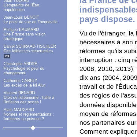
la France de 
Jean TULARD
L'empreinte de l'État
indispensables
napoléonien
pays dispose.
Jean-Louis BENOÎT
Le point de vue de Tocqueville
Philippe BAUMARD
Vu de l'étranger, la
Une France sans vision
stratégique
nécessaires à son r
Daniel SCHRAAD-TISCHLER
réformes qu'ils su
Des faiblesses structurelles
VO
interruption : cinq 
Christophe ANDRÉ
2008, 2010, 2013), 
Psychologie et peur du
changement
dix ans (2004, 200
Catherine CARELY
travail et de l'Éduc
Les excès de la loi Alur
Vincent RENARD
des règles de l'as
Droit de l'urbanisme : halte à
l'inflation des textes !
données disponibl
Alain MAUGARD
moyen de réformes 
Normes et réglementations :
fortifiants ou poisons ?
nos partenaires eu
Comment expliquer c