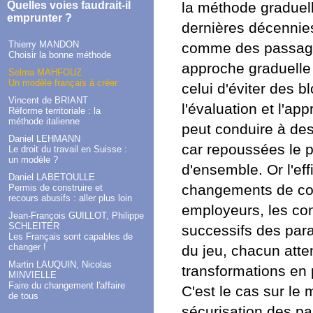
la méthode graduel
Quelles voies faudrait-il
emprunter ?
dernières décennies
Thierry MANDON
comme des passages
Choisir la bonne méthode
approche graduell
Selma MAHFOUZ
Un modèle français à créer
celui d'éviter des 
Vincent de BRIANT
l'évaluation et l'a
Réforme territoriale : la
méthode italienne
peut conduire à des
Daniel LEHMANN
car repoussées le 
Le droit du travail en Suisse :
un modèle ?
d'ensemble. Or l'eff
Daniel LABETOULLE
changements de comp
Permis de construire et
recours abusifs : aller plus loin
employeurs, les co
Jean-François GUILLOT, Philippe
SCHLEITER
successifs des par
Les Français sont capables de
changer !
du jeu, chacun atte
Martin LAUQUIN, Nicolas
transformations en
MINVIELLE
Faire du changement l'affaire
C'est le cas sur le 
de tous
sécurisation des pa