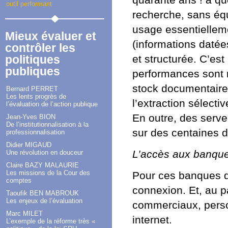
quarante ans ! à qu
outil performant
recherche, sans équ
usage essentielleme
Mieux évaluer et
(informations daté
contrôler les
politiques
et structurée. C’es
publiques
performances sont r
stock documentaire 
Bernard PERRET
Les lents progrès de
l’extraction sélect
l’évaluation de l’action publique
En outre, des serve
Jean-Yves BION
De l’institutionnalisation à la
sur des centaines 
professionnalisation
Didier MIGAUD
L’accès aux banque
Une révolution en douceur
Claire BAZY MALAURIE
Les missions de la Cour des
Pour ces banques d
comptes
connexion. Et, au p
Taoufik BEN MABROUK
Les enjeux de l’évaluation
commerciaux, perso
Marc MILET
internet.
L’exemple de la réforme très «