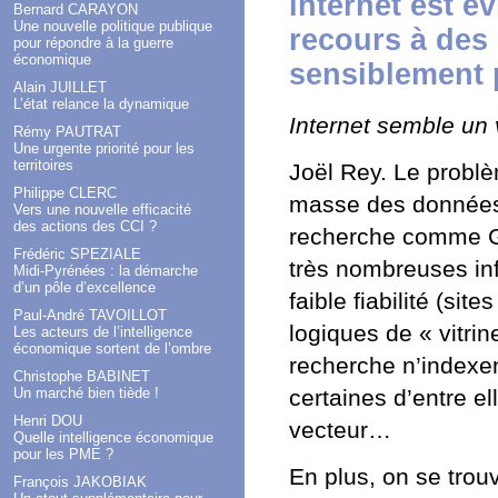
internet est é
Bernard CARAYON
Une nouvelle politique publique
recours à des
pour répondre à la guerre
économique
sensiblement p
Alain JUILLET
L’état relance la dynamique
Internet semble un 
Rémy PAUTRAT
Une urgente priorité pour les
territoires
Joël Rey. Le problèm
Philippe CLERC
masse des données 
Vers une nouvelle efficacité
des actions des CCI ?
recherche comme Go
Frédéric SPEZIALE
très nombreuses in
Midi-Pyrénées : la démarche
d’un pôle d’excellence
faible fiabilité (si
Paul-André TAVOILLOT
logiques de « vitrine
Les acteurs de l’intelligence
économique sortent de l’ombre
recherche n’indexen
Christophe BABINET
Un marché bien tiède !
certaines d’entre e
Henri DOU
vecteur…
Quelle intelligence économique
pour les PME ?
En plus, on se trou
François JAKOBIAK