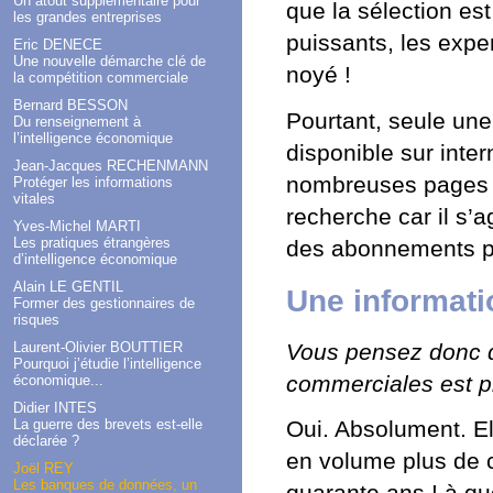
Un atout supplémentaire pour
que la sélection est
les grandes entreprises
puissants, les exper
Eric DENECE
Une nouvelle démarche clé de
noyé !
la compétition commerciale
Bernard BESSON
Pourtant, seule une
Du renseignement à
l’intelligence économique
disponible sur inter
Jean-Jacques RECHENMANN
nombreuses pages s
Protéger les informations
vitales
recherche car il s’
Yves-Michel MARTI
Les pratiques étrangères
des abonnements p
d’intelligence économique
Alain LE GENTIL
Une informati
Former des gestionnaires de
risques
Vous pensez donc 
Laurent-Olivier BOUTTIER
Pourquoi j’étudie l’intelligence
commerciales est pl
économique...
Didier INTES
La guerre des brevets est-elle
Oui. Absolument. El
déclarée ?
en volume plus de c
Joël REY
Les banques de données, un