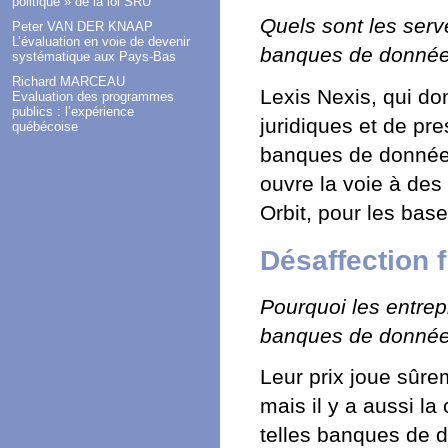
politique » de la loi SRU
Quels sont les serv
Peter VAN DER KNAAP
L’évaluation en voie de devenir
banques de donnée
systématique aux Pays-Bas
Richard MARCEAU
Lexis Nexis, qui d
Evaluation des programmes
publics : l’expérience
juridiques et de pre
québécoise
banques de données
ouvre la voie à des
Orbit, pour les bas
Désaffection 
Pourquoi les entrepr
banques de donnée
Leur prix joue sûre
mais il y a aussi la
telles banques de d