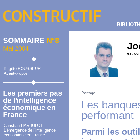
BIBLIOT
SOMMAIRE
N°8
Jo
Mai 2004
est con
Brigitte POUSSEUR
Avant-propos
Les premiers pas
Partage
de l'intelligence
Les banques
économique en
performant
France
Christian HARBULOT
Parmi les outi
L’émergence de l’intelligence
économique en France