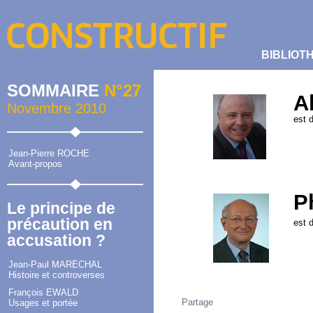
BIBLIOT
SOMMAIRE
N°27
A
Novembre 2010
est 
Jean-Pierre ROCHE
Avant-propos
P
Le principe de
précaution en
est d
accusation ?
Jean-Paul MARÉCHAL
Histoire et controverses
François EWALD
Partage
Usages et portée