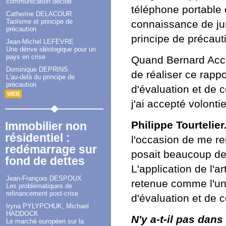
communication décide
téléphone portable 
Catherine DELACOUR
Taoïsme et principe de
connaissance de jur
précaution
principe de précaut
Jean-Michel LEFÈVRE
Une dérive idéologique pour un
pays en crise
Quand Bernard Acco
Dominique DEPRINS
de réaliser ce rapp
L'au-delà du principe de
précaution
d'évaluation et de 
WEB
j'ai accepté volontie
Philippe Tourtelier
Immobilier non
résidentiel :
l'occasion de me re
redémarrage sur
posait beaucoup de
fond de dettes
L'application de l'a
Jean-François DESPOUX
retenue comme l'un 
Les problématiques de
refinancement post-crise
d'évaluation et de c
Iryna PYLYPCHUK, Michael
HADDOCK
N'y a-t-il pas dan
Le marché européen sur la