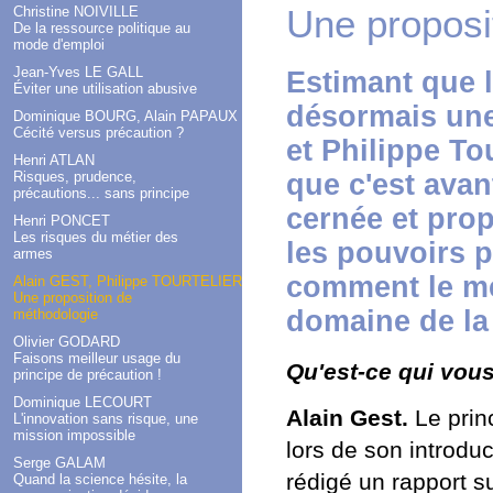
Une proposi
Christine NOIVILLE
De la ressource politique au
mode d'emploi
Jean-Yves LE GALL
Estimant que l
Éviter une utilisation abusive
désormais une 
Dominique BOURG, Alain PAPAUX
Cécité versus précaution ?
et Philippe To
Henri ATLAN
Risques, prudence,
que c'est avan
précautions... sans principe
cernée et pro
Henri PONCET
Les risques du métier des
les pouvoirs p
armes
comment le me
Alain GEST, Philippe TOURTELIER
Une proposition de
domaine de la
méthodologie
Olivier GODARD
Faisons meilleur usage du
Qu'est-ce qui vous
principe de précaution !
Dominique LECOURT
Alain Gest.
Le prin
L'innovation sans risque, une
mission impossible
lors de son introduc
Serge GALAM
rédigé un rapport s
Quand la science hésite, la