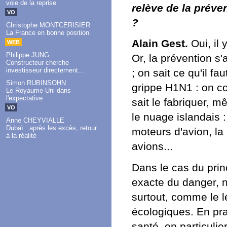
voie de la reprise
relève de la préve
VO
?
Christophe MONTCERISIER
La France en bonne position
Alain Gest.
Oui, il
WEB
Philippe JUNG
Or, la prévention s'
Constructeur cherche
investisseur directement...
; on sait ce qu'il f
Simon RUBINSOHN
grippe H1N1 : on co
Le Royaume-Uni dans
l'expectative
sait le fabriquer, m
VO
le nuage islandais
Anne CHEYVIALLE
Dubaï : après les excès, retour
moteurs d'avion, la 
à la réalité
avions...
Dans le cas du prin
exacte du danger, n
surtout, comme le lé
écologiques. En pra
santé, en particulie