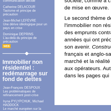
société, comme à c
communication décide
de mise en œuvre.
Catherine DELACOUR
Taoïsme et principe de
précaution
Le second thème de
Jean-Michel LEFÈVRE
l'immobilier non ré
Une dérive idéologique pour un
pays en crise
des emprunts contr
Dominique DEPRINS
L'au-delà du principe de
années qui ont préc
précaution
son avenir.
Construc
WEB
français et anglo-s
marché et la réalité
Immobilier non
résidentiel :
aux opérateurs. Aut
redémarrage sur
dans les pages qui 
fond de dettes
Jean-François DESPOUX
Les problématiques de
refinancement post-crise
Iryna PYLYPCHUK, Michael
HADDOCK
Le marché européen sur la