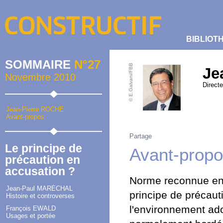
BIBLIOT
SOMMAIRE
N°27
© E.Galvani/FBB
Je
Novembre 2010
Directe
Jean-Pierre ROCHE
Avant-propos
Partage
Le principe de
Avant-prop
précaution en
accusation ?
Norme reconnue en d
Jean-Paul MARÉCHAL
principe de précaut
Histoire et controverses
l'environnement ado
François EWALD
Usages et portée