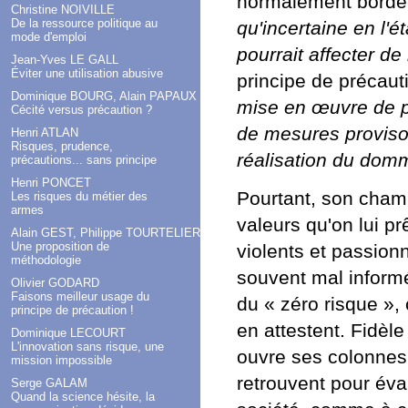
normalement bordé
Christine NOIVILLE
De la ressource politique au
qu'incertaine en l'é
mode d'emploi
pourrait affecter de
Jean-Yves LE GALL
Éviter une utilisation abusive
principe de précaut
Dominique BOURG, Alain PAPAUX
mise en œuvre de pr
Cécité versus précaution ?
de mesures provisoi
Henri ATLAN
Risques, prudence,
réalisation du do
précautions... sans principe
Henri PONCET
Pourtant, son champ
Les risques du métier des
armes
valeurs qu'on lui pr
Alain GEST, Philippe TOURTELIER
Une proposition de
violents et passion
méthodologie
souvent mal informé
Olivier GODARD
Faisons meilleur usage du
du « zéro risque », 
principe de précaution !
en attestent. Fidèle
Dominique LECOURT
L'innovation sans risque, une
ouvre ses colonnes a
mission impossible
retrouvent pour éval
Serge GALAM
Quand la science hésite, la