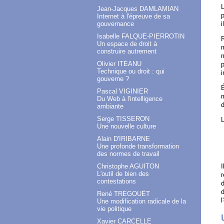
L
Jean-Jacques DAMLAMIAN
p
Internet à l'épreuve de sa
gouvernance
i
Isabelle FALQUE-PIERROTIN
R
Un espace de droit à
m
construire autrement
Olivier ITÉANU
p
Technique ou droit : qui
i
gouverne ?
É
Pascal VIGINIER
m
Du Web à l'intelligence
d
ambiante
Serge TISSERON
Une nouvelle culture
Alain D'IRIBARNE
Une profonde transformation
des normes de travail
Christophe AGUITON
I
L'outil de bien des
r
contestations
d
d
René TRÉGOUËT
l
Une modification radicale de la
vie politique
Xavier CARCELLE