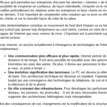
fficace qu'il permettra aux entreprises d'écouter les attentes « latentes » de le
ossibilité de s'exprimer en confiance, de façon individuelle, n'importe où et
odifier profondément les relations entre les entreprises et leurs clients en ré-é
es derniers. Il est important de comprendre cette mutation qui va avoir un eff
es clients et sur la nouvelle façon de créer de la valeur.
ette réintermédiation constitue un mouvement de fond dont l'impact va se fair
aut surtout pas donner trop d'importance au court terme, comme on vient de l
agues de l'internet que nous venons de vivre. L'important est la prochaine vagu
marché inversé.
vec internet, on assiste actuellement à l'émergence de technologies de l'infor
fondamentaux :
Une communication plus efficace et plus rapide.
Internet permet de 
distance et de temps. Il est ainsi possible de travailler avec des perso
kilomètres les unes des autres. De plus, il donne aux personnes le don 
je veux, et juste à temps ».
Une évolution significative des terminaux.
Le PC est devenu la référ
de base. Son architecture technique est devenue un standard. Cependan
traduit par une convergence des technologies du téléphone, du son et de 
la télévision et de la photo).
Un rôle croissant des infrastructures.
Pour développer les performance
réseaux, les serveurs, les protocoles... Il est de plus nécessaire d'av
supporter des architectures hétérogènes mais interopérables.
Une des conséquences de ces changements est la modification de la structur