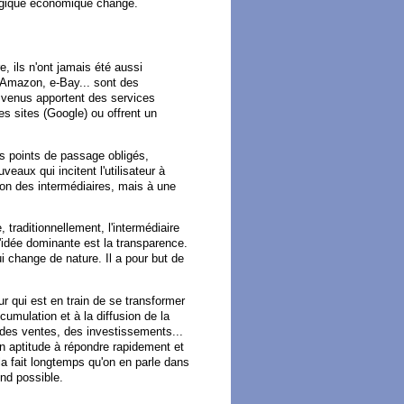
logique économique change.
e, ils n'ont jamais été aussi
 Amazon, e-Bay... sont des
x venus apportent des services
des sites (Google) ou offrent un
es points de passage obligés,
eaux qui incitent l'utilisateur à
ion des intermédiaires, mais à une
 traditionnellement, l'intermédiaire
l'idée dominante est la transparence.
change de nature. Il a pour but de
ur qui est en train de se transformer
cumulation et à la diffusion de la
, des ventes, des investissements...
on aptitude à répondre rapidement et
ela fait longtemps qu'on en parle dans
end possible.