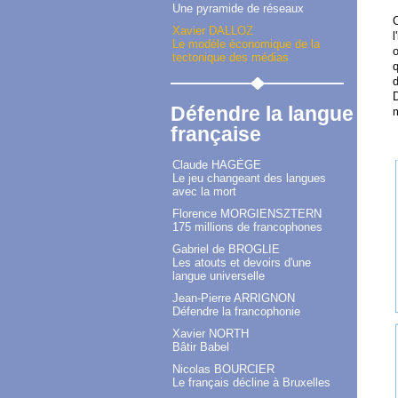
Une pyramide de réseaux
C
Xavier DALLOZ
l
Le modèle économique de la
o
tectonique des médias
q
d
D
Défendre la langue
française
Claude HAGÈGE
Le jeu changeant des langues
avec la mort
Florence MORGIENSZTERN
175 millions de francophones
Gabriel de BROGLIE
Les atouts et devoirs d'une
langue universelle
Jean-Pierre ARRIGNON
Défendre la francophonie
Xavier NORTH
Bâtir Babel
Nicolas BOURCIER
Le français décline à Bruxelles