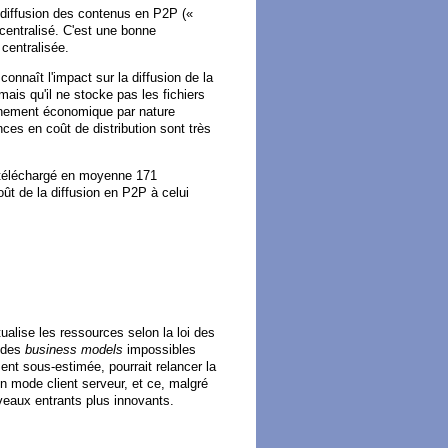
 diffusion des contenus en P2P («
 centralisé. C'est une bonne
 centralisée.
nnaît l'impact sur la diffusion de la
mais qu'il ne stocke pas les fichiers
nnement économique par nature
ces en coût de distribution sont très
t téléchargé en moyenne 171
ût de la diffusion en P2P à celui
ualise les ressources selon la loi des
r des
business models
impossibles
nt sous-estimée, pourrait relancer la
un mode client serveur, et ce, malgré
uveaux entrants plus innovants.