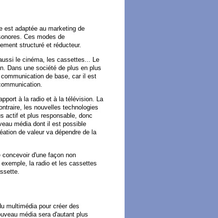
e est adaptée au marketing de
s sonores. Ces modes de
ement structuré et réducteur.
aussi le cinéma, les cassettes... Le
on. Dans une société de plus en plus
e communication de base, car il est
 communication.
pport à la radio et à la télévision. La
contraire, les nouvelles technologies
lus actif et plus responsable, donc
uveau média dont il est possible
réation de valeur va dépendre de la
 se concevoir d'une façon non
r exemple, la radio et les cassettes
ssette.
 du multimédia pour créer des
nouveau média sera d'autant plus