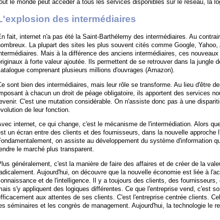
out le monde peut accéder à tous les services disponibles sur le réseau, la 
L'explosion des intermédiaires
n fait, internet n'a pas été la Saint-Barthélemy des intermédiaires. Au contrair
nombreux. La plupart des sites les plus souvent cités comme Google, Yahoo,
ntermédiaires. Mais à la différence des anciens intermédiaires, ces nouveau
riginaux à forte valeur ajoutée. Ils permettent de se retrouver dans la jungle 
catalogue comprenant plusieurs millions d'ouvrages (Amazon).
e sont bien des intermédiaires, mais leur rôle se transforme. Au lieu d'être d
mposant à chacun un droit de péage obligatoire, ils apportent des services nouv
evenir. C'est une mutation considérable. On n'assiste donc pas à une disparit
volution de leur fonction.
vec internet, ce qui change, c'est le mécanisme de l'intermédiation. Alors que,
st un écran entre des clients et des fournisseurs, dans la nouvelle approche 
Fondamentalement, on assiste au développement du système d'information qui 
endre le marché plus transparent.
lus généralement, c'est la manière de faire des affaires et de créer de la vale
adicalement. Aujourd'hui, on découvre que la nouvelle économie est liée à l'ac
onnaissance et de l'intelligence. Il y a toujours des clients, des fournisseurs
ais s'y appliquent des logiques différentes. Ce que l'entreprise vend, c'est s
fficacement aux attentes de ses clients. C'est l'entreprise centrée clients. C
es séminaires et les congrès de management. Aujourd'hui, la technologie le r