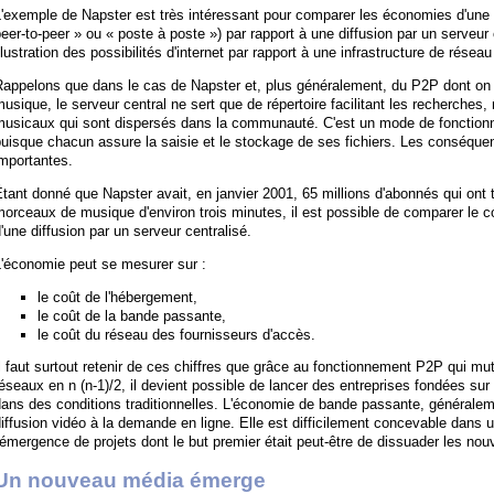
'exemple de Napster est très intéressant pour comparer les économies d'une
eer-to-peer » ou « poste à poste ») par rapport à une diffusion par un serveur
llustration des possibilités d'internet par rapport à une infrastructure de réseau
appelons que dans le cas de Napster et, plus généralement, du P2P dont on co
usique, le serveur central ne sert que de répertoire facilitant les recherches, 
musicaux qui sont dispersés dans la communauté. C'est un mode de fonctio
uisque chacun assure la saisie et le stockage de ses fichiers. Les conséquen
mportantes.
tant donné que Napster avait, en janvier 2001, 65 millions d'abonnés qui on
orceaux de musique d'environ trois minutes, il est possible de comparer le co
'une diffusion par un serveur centralisé.
L'économie peut se mesurer sur :
le coût de l'hébergement,
le coût de la bande passante,
le coût du réseau des fournisseurs d'accès.
l faut surtout retenir de ces chiffres que grâce au fonctionnement P2P qui mut
éseaux en n (n-1)/2, il devient possible de lancer des entreprises fondées su
ans des conditions traditionnelles. L'économie de bande passante, généraleme
iffusion vidéo à la demande en ligne. Elle est difficilement concevable dans 
'émergence de projets dont le but premier était peut-être de dissuader les no
Un nouveau média émerge