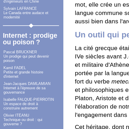
d'ingénieurs en Chine
mot, elle crée un es
Sylvain LAFRANCE
langue commune sou
Le Canada entre audace et
modernité
aussi bien dans l'a
Un outil qui 
Internet : prodige
ou poison ?
La cité grecque éta
Pascal BRUCKNER
IVe siècles avant J
Un prodige qui peut devenir
poison
et militaire d'Athèn
Kamil FADEL
portée par la langue
Petite et grande histoire
d'internet
fort du verbe
metec
Jean-Jacques DAMLAMIAN
Internet à l'épreuve de sa
et philosophiques e
gouvernance
Platon, Aristote et 
Isabelle FALQUE-PIERROTIN
Un espace de droit à
l'élaboration de no
construire autrement
l'engagement dans la
Olivier ITÉANU
Technique ou droit : qui
gouverne ?
Cet héritage, dont 