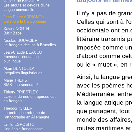
Gabriel de BROGLIE
Les atouts et devoirs d'une
langue universelle
Il n'y a pas de gran
Jean-Pierre ARRIGNON
Celles qui sont à l'o
Défendre la francophonie
Xavier NORTH
occidentale ont en
Bâtir Babel
littéraire transmis 
Nicolas BOURCIER
Le français décline à Bruxelles
imposée comme un é
Jean-Claude BEACCO
d'abord comme celu
Favoriser l'éducation
plurilingue
ou le « muet », en 
Alain BENTOLILA
Inégalités linguistiques
Ainsi, la langue gre
Marie TREPS
avec les poèmes hom
SMS : au secours ?
Thierry PRIESTLEY
Méditerranée, entre 
L'avenir de nos entreprises est
en français
la langue attique 
Theodor ICKLER
que partagent, tout à 
La prétendue réforme de
l'orthographe en Allemagne
monde des affaires,
Émile ESPOSITO
routes maritimes et 
Une école francophone