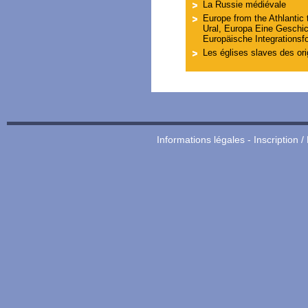
La Russie médiévale
Europe from the Athlantic t
Ural, Europa Eine Geschic
Europäische Integrationsf
Les églises slaves des or
Informations légales
-
Inscription /