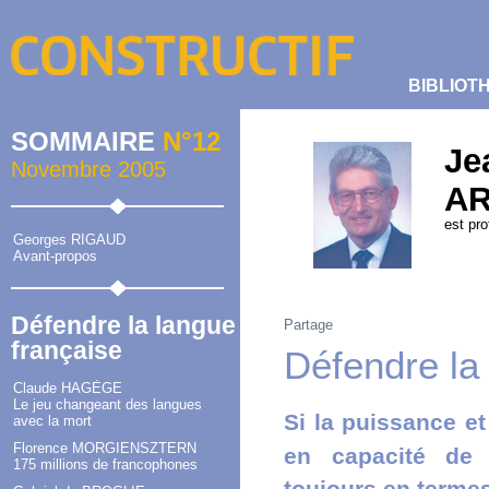
BIBLIOT
SOMMAIRE
N°12
Je
Novembre 2005
A
est pro
Georges RIGAUD
Avant-propos
Défendre la langue
Partage
française
Défendre la
Claude HAGÈGE
Le jeu changeant des langues
Si la puissance e
avec la mort
Florence MORGIENSZTERN
en capacité de 
175 millions de francophones
toujours en termes