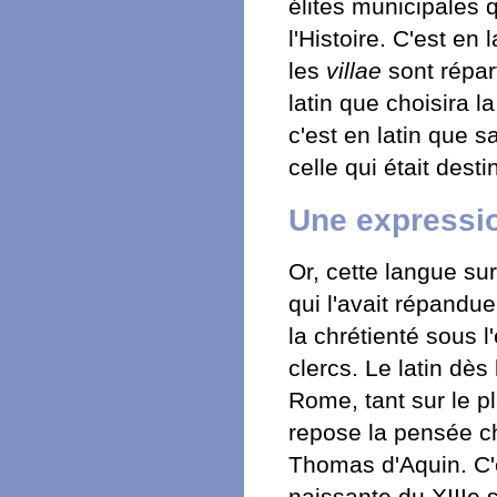
élites municipales 
l'Histoire. C'est en
les
villae
sont répar
latin que choisira l
c'est en latin que s
celle qui était dest
Une expressi
Or, cette langue su
qui l'avait répandu
la chrétienté sous l
clercs. Le latin dès
Rome, tant sur le pla
repose la pensée c
Thomas d'Aquin. C'es
naissante du XIIIe s