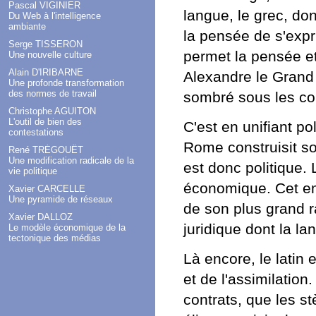
Pascal VIGINIER
langue, le grec, dont
Du Web à l'intelligence
ambiante
la pensée de s'expri
Serge TISSERON
permet la pensée et
Une nouvelle culture
Alain D'IRIBARNE
Alexandre le Grand 
Une profonde transformation
des normes de travail
sombré sous les c
Christophe AGUITON
L'outil de bien des
C'est en unifiant p
contestations
Rome construisit so
René TRÉGOUËT
Une modification radicale de la
est donc politique. 
vie politique
économique. Cet em
Xavier CARCELLE
Une pyramide de réseaux
de son plus grand 
Xavier DALLOZ
juridique dont la la
Le modèle économique de la
tectonique des médias
Là encore, le latin e
et de l'assimilation
contrats, que les s