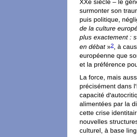
XXe siècle – le gén
surmonter son trau
puis politique, négl
de la culture euro
plus exactement : sa
2
en débat
»
, à caus
européenne que sont
et la préférence po
La force, mais auss
précisément dans l'
capacité d'autocriti
alimentées par la d
cette crise identit
nouvelles structur
culturel, à base lin