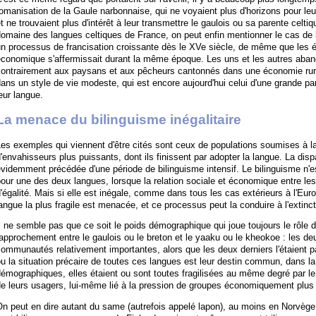
omanisation de la Gaule narbonnaise, qui ne voyaient plus d'horizons pour leu
t ne trouvaient plus d'intérêt à leur transmettre le gaulois ou sa parente celt
omaine des langues celtiques de France, on peut enfin mentionner le cas de l
n processus de francisation croissante dès le XVe siècle, de même que les él
économique s'affermissait durant la même époque. Les uns et les autres aban
ontrairement aux paysans et aux pêcheurs cantonnés dans une économie rurale
ans un style de vie modeste, qui est encore aujourd'hui celui d'une grande par
eur langue.
La menace du bilinguisme inégalitaire
es exemples qui viennent d'être cités sont ceux de populations soumises à l
'envahisseurs plus puissants, dont ils finissent par adopter la langue. La dis
videmment précédée d'une période de bilinguisme intensif. Le bilinguisme n'
our une des deux langues, lorsque la relation sociale et économique entre le
'égalité. Mais si elle est inégale, comme dans tous les cas extérieurs à l'Eur
angue la plus fragile est menacée, et ce processus peut la conduire à l'extinct
l ne semble pas que ce soit le poids démographique qui joue toujours le rôle d
approchement entre le gaulois ou le breton et le yaaku ou le kheokoe : les de
ommunautés relativement importantes, alors que les deux derniers l'étaient par
u la situation précaire de toutes ces langues est leur destin commun, dans l
émographiques, elles étaient ou sont toutes fragilisées au même degré par le 
e leurs usagers, lui-même lié à la pression de groupes économiquement plus
On peut en dire autant du same (autrefois appelé lapon), au moins en Norvèg