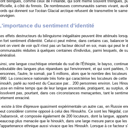
ont bilingues, comme ceux de Finlande, qui sont même souvent trilingues, pu
fficielle, à côté du finnois. De nombreuses communautés sames vivant, au-del
jords qui donnent sur l'océan Glacial arctique refusent de transmettre le same 
orvégien.
L'importance du sentiment d'identité
es effets destructeurs du bilinguisme inégalitaire peuvent être atténués lors
n fort sentiment d'identité. Celui-ci peut même, dans certains cas, balancer l
ont on vient de voir qu'il n'est pas un facteur décisif en soi, mais qui peut le d
ommunautés réduites à quelques centaines d'individus, parmi lesquels, de surcr
énéralisé.
insi, une langue couchitique orientale du sud de l'Éthiopie, le bayso, continu
edoutable des langues plus répandues qui l'environnent, et qui sont parlées, l'u
ersonnes, l'autre, le somali, par 5 millions, alors que le nombre des locuteu
990. La conscience nationale très forte qui caractérise les locuteurs de cett
hinoukh, parlé au nord-est du Caucase par... 200 personnes environ. Les Hin
usse en même temps que de leur langue ancestrale, pratiquent, au surplus, d
issolvent pas, pourtant, dans ces circonstances menaçantes, tant le sentiment
ortement enraciné.
l existe à titre d'épreuve quasiment expérimentale un autre cas, en Russie enco
peut considérer comme opposé à celui des Hinoukhs. Ce sont les Négidal, co
habarovsk, et composée également de 200 locuteurs, dont la langue, apparten
beaucoup plus menacée que le hinoukh, dans une large mesure parce que les 
'appartenance ethnique aussi vivace que les Hinoukh. Lorsque à ce facteur s'