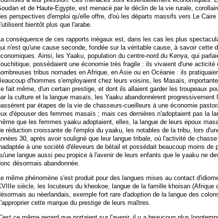
oudan et de Haute-Egypte, est menacé par le déclin de la vie rurale, corollaire 
es perspectives d'emploi qu'elle offre, d'où les départs massifs vers Le Caire 
'utilisent bientôt plus que l'arabe.
a conséquence de ces rapports inégaux est, dans les cas les plus spectacula
ui n'est qu'une cause seconde, fondée sur la véritable cause, à savoir cette 
conomiques. Ainsi, les Yaaku, population du centre-nord du Kenya, qui parlaie
ouchitique, possédaient une économie très fragile : ils vivaient d'une acticit
ombreuses tribus nomades en Afrique, en Asie ou en Océanie : ils pratiquaient
Beaucoup d'hommes s'employaient chez leurs voisins, les Masaïs, important
e fait même, d'un certain prestige, et dont ils allaient garder les troupeaux po
ar la culture et la langue masaïs, les Yaaku abandonnèrent progressivement la
assèrent par étapes de la vie de chasseurs-cueilleurs à une économie pastoral
eux d'épouser des femmes masaïs ; mais ces dernières n'adoptaient pas la la
ême que les femmes yaaku adoptaient, elles, la langue de leurs époux masaï
e réduction croissante de l'emploi du yaaku, les notables de la tribu, lors d'u
nnées 30, après avoir souligné que leur langue tribale, où l'activité de chasse
nadaptée à une société d'éleveurs de bétail et possédait beaucoup moins de p
u'une langue aussi peu propice à l'avenir de leurs enfants que le yaaku ne deva
donc désormais abandonnée.
Le même phénomène s'est produit pour des langues mises au contact d'idiome
VIIIe siècle, les locuteurs du kheokoe, langue de la famille khoisan (Afrique
ésormais au néerlandais, exemple fort rare d'adoption de la langue des colon
'approprier cette marque du prestige de leurs maîtres.
'est ce même regard que portaient sur l'avenir, il y a beaucoup plus longtemp