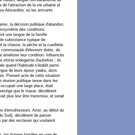
de l'attraction de la vie urbaine et
ou Alexandrie, où les arrivants
ires, la décision publique d'abandon,
dissymétrie des conditions
nt une langue de la famille
é de subsistance typique de
 la chasse, la pêche et la cueillette.
e communauté d'éleveurs dotés, de
ur améliorer leur condition. Influencés
 stricte endogamie d'autrefois : ils
e quand l'habitude s'établit parmi
ngue de leurs époux yaaku, alors
s. Prenant acte de cette situation
ne réunion publique tenue dans les
 occupait une large place, était
restige que le masai, décidèrent
it plus leur être transmise, et serait
s d'envahisseurs. Ainsi, au début du
 du Sud), décidèrent de passer
s par des esclaves qui voulaient
s, les bonnes familles en voie de