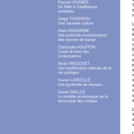
Pascal VIGINIER
S
Du Web à l'intelligence
d
ambiante
n
Serge TISSERON
Une nouvelle culture
L
q
Alain D'IRIBARNE
é
Une profonde transformation
c
des normes de travail
n
Christophe AGUITON
L'outil de bien des
c
contestations
p
René TRÉGOUËT
p
Une modification radicale de la
vie politique
m
Xavier CARCELLE
d
Une pyramide de réseaux
a
i
Xavier DALLOZ
q
Le modèle économique de la
tectonique des médias
X
d
s
C