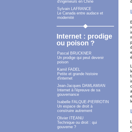
d
d'ingénieurs en Chine
Sylvain LAFRANCE
Le Canada entre audace et
modernité
E
r
i
Internet : prodige
m
ou poison ?
p
d
e
Pascal BRUCKNER
Un prodige qui peut devenir
poison
L
Kamil FADEL
l
Petite et grande histoire
f
d'internet
i
Jean-Jacques DAMLAMIAN
c
Internet à l'épreuve de sa
a
gouvernance
e
l
Isabelle FALQUE-PIERROTIN
Un espace de droit à
construire autrement
Olivier ITÉANU
L
Technique ou droit : qui
gouverne ?
c