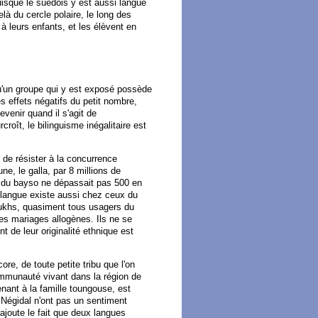
isque le suédois y est aussi langue
à du cercle polaire, le long des
à leurs enfants, et les élèvent en
qu'un groupe qui y est exposé possède
es effets négatifs du petit nombre,
evenir quand il s'agit de
oît, le bilinguisme inégalitaire est
e de résister à la concurrence
ne, le galla, par 8 millions de
rs du bayso ne dépassait pas 500 en
e langue existe aussi chez ceux du
oukhs, quasiment tous usagers du
es mariages allogènes. Ils ne se
 de leur originalité ethnique est
re, de toute petite tribu que l'on
mmunauté vivant dans la région de
ant à la famille toungouse, est
Négidal n'ont pas un sentiment
ajoute le fait que deux langues