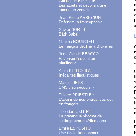
Gabriel de BROGLIE
m
Les atouts et devoirs d'une
langue universelle
m
d
Jean-Pierre ARRIGNON
l
Défendre la francophonie
s
Xavier NORTH
Bâtir Babel
Nicolas BOURCIER
Le français décline à Bruxelles
C
n
Jean-Claude BEACCO
d
Favoriser l'éducation
a
plurilingue
Alain BENTOLILA
Inégalités linguistiques
f
Marie TREPS
o
SMS : au secours ?
l
Thierry PRIESTLEY
d
L'avenir de nos entreprises est
f
en français
a
Theodor ICKLER
m
La prétendue réforme de
l'orthographe en Allemagne
L
B
Émile ESPOSITO
r
Une école francophone