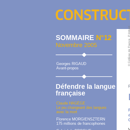
© Collège de France, P.
SOMMAIRE
N°12
Novembre 2005
Georges RIGAUD
Avant-propos
Défendre la langue
française
Claude HAGÈGE
Le jeu changeant des langues
avec la mort
Florence MORGIENSZTERN
175 millions de francophones
V