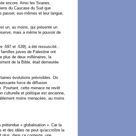
sée encore. Ainsi les Svanes,
orgiens du Caucase du Sud que
ire passer, eux-mêmes et leur langue,
n est un, au moins, qui présente un
réserve, mais a même le pouvoir de
e -597 et -539), a été ressuscité...
 familles juives de Palestine ont
e plus de deux millénaires, la
gnement de la Bible, était demeurée
taines évolutions prévisibles. On
uissante force de diffusion
te. Pourtant, cette menace ne revêt
 culturelle et politique est ancienne,
robablement moins menacées, au moins
prétendue « globalisation ». Car la
s et des idées ne peut qu'accroître la
t plus, dans ce contexte, une