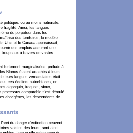
s
é politique, ou au moins nationale,
 fragilité. Ainsi, les langues
 même de perpétuer dans les
aîtrise des territoires, le modèle
ats-Unis et le Canada apparaissait,
fournir des emplois assurant une
s troupeaux à travers de vastes
ent fortement marginalisées, prélude à
 les Blancs étaient arrachés à leurs
e leurs langues vernaculaires était
 tous ces écoliers autochtones, on
s algonquin, iroquois, sioux,
un processus comparable s'est déroulé
gues aborigènes, les descendants de
issants
 l'abri du danger d'extinction peuvent
ires voisins des leurs, sont ainsi
 nubien, langue nilo-saharienne du