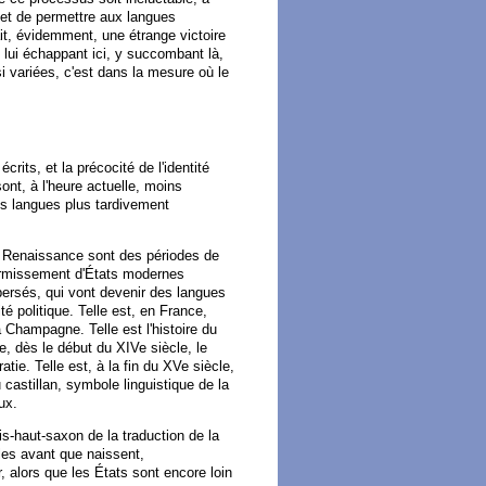
 et de permettre aux langues
it, évidemment, une étrange victoire
, lui échappant ici, y succombant là,
si variées, c'est dans la mesure où le
rits, et la précocité de l'identité
 sont, à l'heure actuelle, moins
es langues plus tardivement
a Renaissance sont des périodes de
fermissement d'États modernes
ersés, qui vont devenir des langues
té politique. Telle est, en France,
la Champagne. Telle est l'histoire du
 dès le début du XIVe siècle, le
atie. Telle est, à la fin du XVe siècle,
castillan, symbole linguistique de la
ux.
is-haut-saxon de la traduction de la
cles avant que naissent,
r, alors que les États sont encore loin