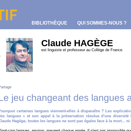
BIBLIOTHÈQUE
QUI SOMMES-NOUS ?
Imbert
Claude HAGÈGE
est linguiste et professeur au Collège de France.
Partage
Le jeu changeant des langues a
Pourquoi certaines langues viennent-elles à disparaître ? Les explicatio
des langues » et son appel à la préservation résolue d'une diversité
Claude Hagège, toutes les langues ne sont pas égales face à la mort... ni 
ingt-cinq langues, environ, meurent chaque année. Il n'est pas impossible qu