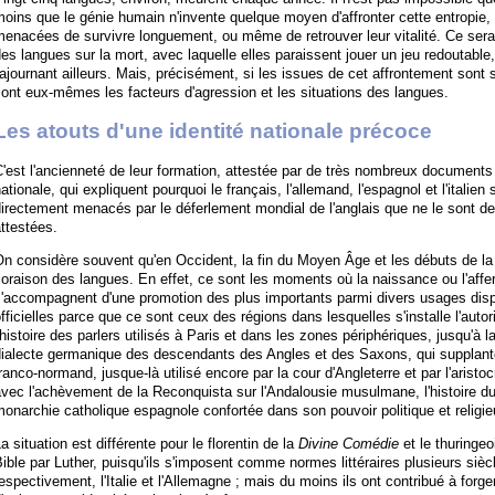
oins que le génie humain n'invente quelque moyen d'affronter cette entropie,
enacées de survivre longuement, ou même de retrouver leur vitalité. Ce sera
es langues sur la mort, avec laquelle elles paraissent jouer un jeu redoutable
'ajournant ailleurs. Mais, précisément, si les issues de cet affrontement sont 
ont eux-mêmes les facteurs d'agression et les situations des langues.
Les atouts d'une identité nationale précoce
'est l'ancienneté de leur formation, attestée par de très nombreux documents éc
ationale, qui expliquent pourquoi le français, l'allemand, l'espagnol et l'italien
irectement menacés par le déferlement mondial de l'anglais que ne le sont d
ttestées.
On considère souvent qu'en Occident, la fin du Moyen Âge et les débuts de l
loraison des langues. En effet, ce sont les moments où la naissance ou l'af
s'accompagnent d'une promotion des plus importants parmi divers usages disp
fficielles parce que ce sont ceux des régions dans lesquelles s'installe l'autori
'histoire des parlers utilisés à Paris et dans les zones périphériques, jusqu'à 
ialecte germanique des descendants des Angles et des Saxons, qui supplante,
ranco-normand, jusque-là utilisé encore par la cour d'Angleterre et par l'aristocr
vec l'achèvement de la Reconquista sur l'Andalousie musulmane, l'histoire du 
onarchie catholique espagnole confortée dans son pouvoir politique et religie
a situation est différente pour le florentin de la
Divine Comédie
et le thuringeo
ible par Luther, puisqu'ils s'imposent comme normes littéraires plusieurs siè
espectivement, l'Italie et l'Allemagne ; mais du moins ils ont contribué à forge