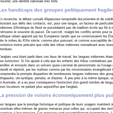
'exister, une identité nationale très forte.
Les handicaps des groupes politiquement fragile
n revanche, le défaut cumulé d'épaisseur temporelle documentée et de solidit
ésistant aux défis des contacts, est, pour une langue, un facteur de particulière
ndiennes d'Amérique du Nord ne possédaient pas de tradition écrite qui fût à
émoires le souvenir du passé. De surcroît, malgré les conflits armés pour la m
olitique urbain apporté par les Européens tandis que se construisaient les Ét
ès le milieu du XIXe siècle, comme plus puissant, et comme susceptible de 
xistence moins précaire que celle des tribus indiennes nomadisant avec leur
étendues.
'anglais seul étant parlé dans ces lieux de travail, les langues indiennes étai
eur extinction. Si l'on ajoute à cela que les enfants des tribus combattues par
amilles et envoyés dans un univers quasi-carcéral de pensionnats où l'usage d
nterdit et réprimé, par les maîtres comme par les missionnaires évangélisant
omprendra la prompte disparition de nombreuses langues indiennes des groupe
thapaske, uto-aztèque, penutia, et d'autres. À peu près à la même époque, 
n Australie, et a eu pour conséquence l'extinction d'un grand nombre de lan
eurs locuteurs ne parlant plus aujourd'hui que l'anglais.
La pression de voisins économiquement plus pu
es langues que le prestige historique et politique de leurs usagers maintient à
onstituer elles-mêmes de graves menaces pour celles qui, occupant des territo
soumises à leur pression. Ces menaces sont essentiellement économiques. Le