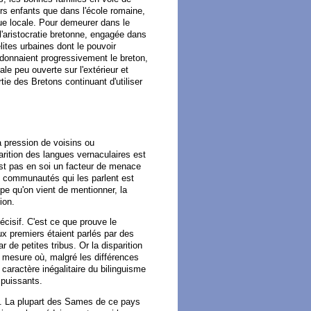
rs enfants que dans l'école romaine,
ique locale. Pour demeurer dans le
'aristocratie bretonne, engagée dans
ites urbaines dont le pouvoir
donnaient progressivement le breton,
 peu ouverte sur l'extérieur et
tie des Bretons continuant d'utiliser
a pression de voisins ou
parition des langues vernaculaires est
est pas en soi un facteur de menace
s communautés qui les parlent est
ope qu'on vient de mentionner, la
ion.
écisif. C'est ce que prouve le
ux premiers étaient parlés par des
 de petites tribus. Or la disparition
a mesure où, malgré les différences
caractère inégalitaire du bilinguisme
 puissants.
e. La plupart des Sames de ce pays