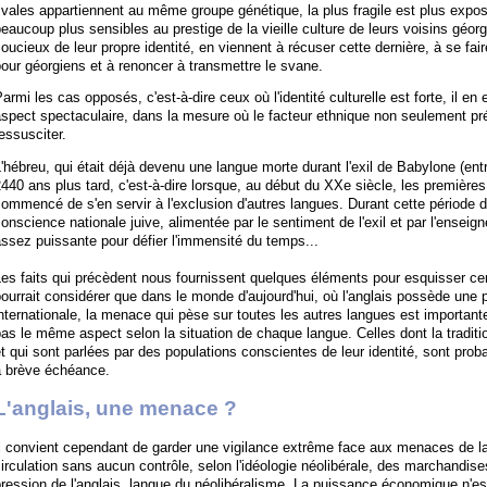
ivales appartiennent au même groupe génétique, la plus fragile est plus expo
eaucoup plus sensibles au prestige de la vieille culture de leurs voisins gé
oucieux de leur propre identité, en viennent à récuser cette dernière, à se fa
our géorgiens et à renoncer à transmettre le svane.
armi les cas opposés, c'est-à-dire ceux où l'identité culturelle est forte, il e
spect spectaculaire, dans la mesure où le facteur ethnique non seulement p
essusciter.
'hébreu, qui était déjà devenu une langue morte durant l'exil de Babylone (entr
440 ans plus tard, c'est-à-dire lorsque, au début du XXe siècle, les premières
ommencé de s'en servir à l'exclusion d'autres langues. Durant cette période d
onscience nationale juive, alimentée par le sentiment de l'exil et par l'ensei
ssez puissante pour défier l'immensité du temps...
es faits qui précèdent nous fournissent quelques éléments pour esquisser cer
ourrait considérer que dans le monde d'aujourd'hui, où l'anglais possède une p
nternationale, la menace qui pèse sur toutes les autres langues est importan
as le même aspect selon la situation de chaque langue. Celles dont la tradition
t qui sont parlées par des populations conscientes de leur identité, sont p
à brève échéance.
L'anglais, une menace ?
l convient cependant de garder une vigilance extrême face aux menaces de la 
irculation sans aucun contrôle, selon l'idéologie néolibérale, des marchandise
ression de l'anglais, langue du néolibéralisme. La puissance économique n'es