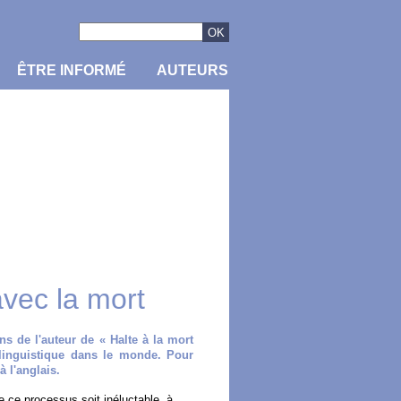
ÊTRE INFORMÉ
AUTEURS
vec la mort
ns de l'auteur de « Halte à la mort
 linguistique dans le monde. Pour
à l'anglais.
e ce processus soit inéluctable, à