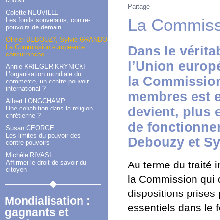
choisir
Partage
Colette NEUVILLE
La Commiss
Les fonds souverains, contre-
pouvoirs de demain
Olivier DEBOUZY, Sylvie GRANDO
La Commission européenne
Dans le vérita
concurrencée
l’Union europé
Annie KRIEGER-KRYNICKI
L’organisation mondiale du
la Commission,
commerce, un contre-pouvoir
international ?
membres est en
Albert LONGCHAMP
Une cohabition dans la religion
devient, plus
chrétienne ?
de fonctionnem
Susan GEORGE
Les limites du pouvoir des
Debouzy et Sy
contre-pouvoirs
Michèle RIVASI
Affirmer le droit de savoir du
Au terme du traité 
citoyen
la Commission qui do
dispositions prises
Mondialisation :
essentiels dans le
gagnants et