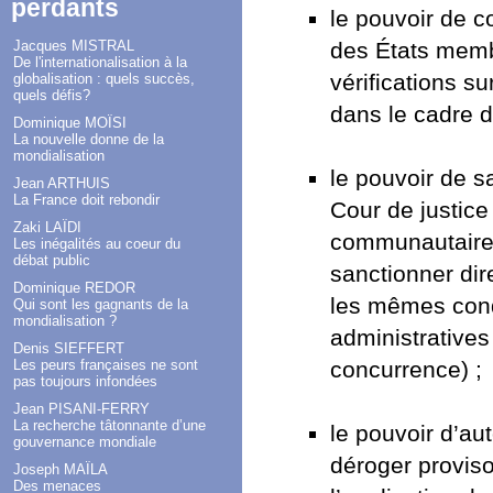
perdants
le pouvoir de c
Jacques MISTRAL
des États memb
De l'internationalisation à la
vérifications s
globalisation : quels succès,
quels défis?
dans le cadre de
Dominique MOÏSI
La nouvelle donne de la
mondialisation
le pouvoir de sa
Jean ARTHUIS
La France doit rebondir
Cour de justic
Zaki LAÏDI
communautaires 
Les inégalités au coeur du
débat public
sanctionner dir
Dominique REDOR
les mêmes condi
Qui sont les gagnants de la
mondialisation ?
administratives
Denis SIEFFERT
Les peurs françaises ne sont
concurrence) ;
pas toujours infondées
Jean PISANI-FERRY
La recherche tâtonnante d’une
le pouvoir d’au
gouvernance mondiale
déroger provis
Joseph MAÏLA
Des menaces