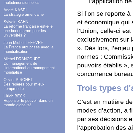
l’application d
multidimensionnelles
André KASPI
Si l’on se reporte à
La stratégie américaine
et économique qui s’
Sylvain KAHN
La réforme française est-elle
l’Union, celle-ci es
une bonne arme pour les
universités ?
exclusivement sur l
Jean-Michel LEFÈVRE
». Dès lors, l’enjeu
La France aux prises avec la
mondialisation
normes : Commission
Michel DRANCOURT
Du management de
pouvoirs établis »,
l’international au management
mondialisé
concurrence bureau
Olivier PIRONET
Des repères pour mieux
Trois types d'
comprendre
Ulrich BECK
C’est en matière de
Repenser le pouvoir dans un
monde globalisé
modes d’action, a f
par ses décisions e
l’approbation des ai