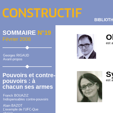
BIBLIOT
SOMMAIRE
N°19
O
Février 2008
est 
Georges RIGAUD
Avant-propos
S
Pouvoirs et contre-
pouvoirs : à
est 
chacun ses armes
Franck BOUAZIZ
Indispensables contre-pouvoirs
Alain BAZOT
L’exemple de l’UFC-Que