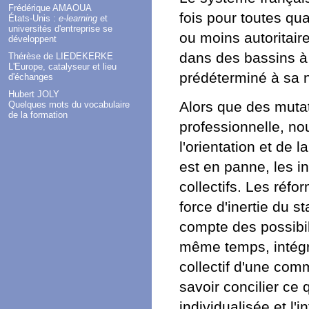
Frédérique AMAOUA
fois pour toutes qu
États-Unis :
e-learning
et
universités d'entreprise se
ou moins autoritair
développent
dans des bassins à 
Thérèse de LIEDEKERKE
L'Europe, catalyseur et lieu
prédéterminé à sa 
d'échanges
Hubert JOLY
Alors que des mutat
Quelques mots du vocabulaire
de la formation
professionnelle, no
l'orientation et de l
est en panne, les i
collectifs. Les réfor
force d'inertie du s
compte des possibil
même temps, intégre
collectif d'une comm
savoir concilier ce 
individualisée et l