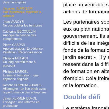
dans l’entreprise
place un véritable 
Jacques JEANTEUR
actions de formati
Une dynamique régionale à
achever
Les partenaires soc
Jean VANOYE
Ne pas oublier les territoires
eux au plan nationa
Catherine BECQUELIN
gouvernement. Ils s
Anticiper la gestion des
compétences
difficile de les int
Pierre CASPAR
Apprentissages. Expérience.
fonds de la formatio
Validation. Reconnaissance
jardin secret ». Il
Philippe MÉHAUT
Un long chemin reste à
ressent dans la diff
parcourir
de formation en al
Philippe MARCEL
Intérim et formation : une
d'emploi. Cela frei
approche originale
et la formation.
Renate HORNUNG-DRAUS
Allemagne : un lien étroit avec
la performance des entreprises
Double défi
Javier FERRER DUFOL
Espagne : une réforme en
profondeur
Le système français 