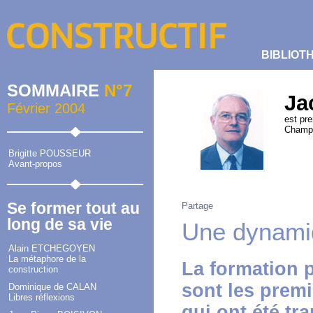
BIBLIOT
SOMMAIRE
N°7
Ja
Février 2004
est pre
Champa
Brigitte POUSSEUR
Avant-propos
Se former tout au
Partage
long de sa vie
Une dynamiq
Alain ETCHEGOYEN
La métaphore de la
La formation p
construction
sont les prem
Dominique de CALAN
Libres réflexions
qui ont été tr