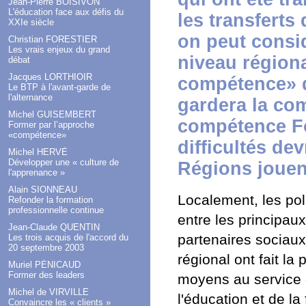
Jean-Pierre BOISIVON
L'éducation face aux défis du
les transferts
XXIe siècle
on peut consid
Christian FORESTIER
Les vrais enjeux du grand
niveau régiona
débat
Jacques LORTHIOIR
compétence» d
Le BTP à l'avant-garde de
l'alternance
gardera la com
Michel GUISEMBERT
compétence For
Former par l’approche
«compétence»
difficultés de
Michel HERVÉ
Développer une « culture de
Régions jouent
l'apprenance »
Alain SIONNEAU
Localement, les pol
Refonder la formation
professionnelle continue
entre les principaux
Jean-Claude QUENTIN
partenaires sociaux 
Les trois acquis de l'accord du
20 septembre 2003
régional ont fait l
Muriel PÉNICAUD
Former des leaders
moyens au service d
Michel de VIRVILLE
l'éducation et de la 
Convaincre les « clients »