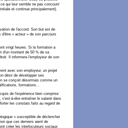
ut ce qui leur semble ne pas concourir
initiale et continue principalement).
ovation de l'accord. Son but est de
s d'être « acteur » de son parcours
ent vingt heures. Si la formation a
tion d'un montant de 50 % de sa
droit. Il informera l'employeur de son
ement avec son employeur, un projet
son désir de développer ses
ion se conçoit désormais comme un
lifications, formations…
 acquis de l'expérience bien comprise
 c'est-à-dire entraîner le salarié dans
rter les constats faits au regard de
chologique » susceptible de déclencher
tion que ces derniers aient de
ront créer les interlocuteurs sociaux