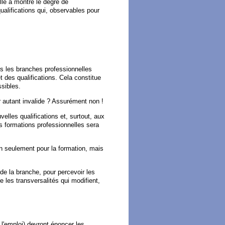
lle a montré le degré de
ualifications qui, observables pour
es les branches professionnelles
t des qualifications. Cela constitue
ssibles.
r autant invalide ? Assurément non !
elles qualifications et, surtout, aux
es formations professionnelles sera
n seulement pour la formation, mais
t de la branche, pour percevoir les
e les transversalités qui modifient,
l'emploi) devront énoncer les