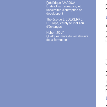
L
Frédérique AMAOUA
p
États-Unis :
e-learning
et
c
universités d'entreprise se
développent
Thérèse de LIEDEKERKE
L'Europe, catalyseur et lieu
T
d'échanges
Hubert JOLY
D
Quelques mots du vocabulaire
d
de la formation
u
D
L
m
d
L
a
I
s
p
À