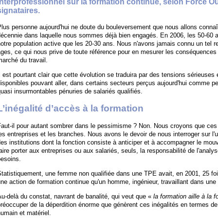
interprofessionnel sur la formation continue, selon Force Ou
signataires.
lus personne aujourd'hui ne doute du bouleversement que nous allons connaît
décennie dans laquelle nous sommes déjà bien engagés. En 2006, les 50-60 
otre population active que les 20-30 ans. Nous n'avons jamais connu un tel 
ges, ce qui nous prive de toute référence pour en mesurer les conséquences su
arché du travail.
l est pourtant clair que cette évolution se traduira par des tensions sérieuses
isponibles pouvant aller, dans certains secteurs perçus aujourd'hui comme peu 
uasi insurmontables pénuries de salariés qualifiés.
L’inégalité d’accès à la formation
aut-il pour autant sombrer dans le pessimisme ? Non. Nous croyons que ces 
es entreprises et les branches. Nous avons le devoir de nous interroger sur l'u
es institutions dont la fonction consiste à anticiper et à accompagner le mou
aire porter aux entreprises ou aux salariés, seuls, la responsabilité de l'analys
besoins.
tatistiquement, une femme non qualifiée dans une TPE avait, en 2001, 25 foi
ne action de formation continue qu'un homme, ingénieur, travaillant dans une 
u-delà du constat, navrant de banalité, qui veut que «
la formation aille à la 
réoccuper de la déperdition énorme que génèrent ces inégalités en termes de mo
umain et matériel.