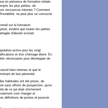
e en présence de formation initiale
mpris les plus petites, de
leurs ressources internes ? Comment
'instabilité, ne peut plus se concevoir
ionnel sur la formation
priori
, évident que toutes les parties
rtagée d'aboutir existait.
pulation active pour les vingt
lifications et d'un chômage élevé. En
lités nécessaires pour développer de
savoir-faire internes et que le
rminant de leur pérennité.
s habitudes ont été prises, de
re sans efforts de prospection, qu'on
là de ce qui était strictement
crutement vont changer et
les définitions de postes et pourvoir