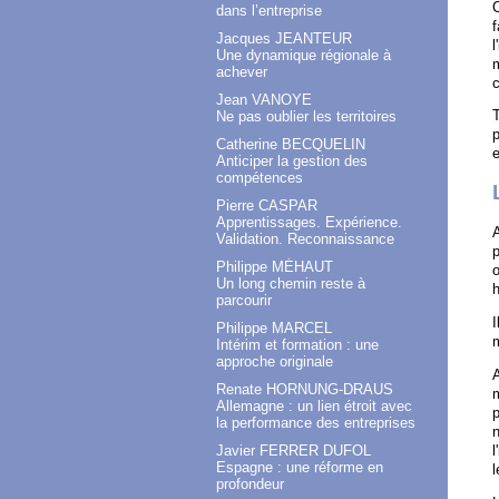
C
dans l’entreprise
f
Jacques JEANTEUR
l
Une dynamique régionale à
m
achever
c
Jean VANOYE
T
Ne pas oublier les territoires
p
Catherine BECQUELIN
e
Anticiper la gestion des
compétences
Pierre CASPAR
Apprentissages. Expérience.
A
Validation. Reconnaissance
p
Philippe MÉHAUT
o
Un long chemin reste à
h
parcourir
I
Philippe MARCEL
m
Intérim et formation : une
approche originale
Renate HORNUNG-DRAUS
m
Allemagne : un lien étroit avec
p
la performance des entreprises
l
Javier FERRER DUFOL
Espagne : une réforme en
l
profondeur