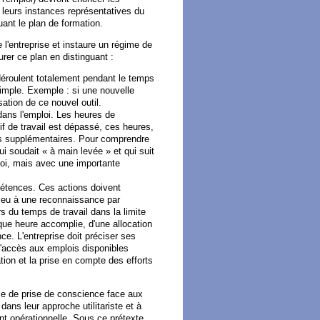
s leurs instances représentatives du
uant le plan de formation.
e l'entreprise et instaure un régime de
rer ce plan en distinguant :
 déroulent totalement pendant le temps
 simple. Exemple : si une nouvelle
sation de ce nouvel outil.
dans l'emploi. Les heures de
if de travail est dépassé, ces heures,
res supplémentaires. Pour comprendre
qui soudait « à main levée » et qui suit
oi, mais avec une importante
pétences. Ces actions doivent
r lieu à une reconnaissance par
s du temps de travail dans la limite
aque heure accomplie, d'une allocation
e. L'entreprise doit préciser ses
 d'accès aux emplois disponibles
tion et la prise en compte des efforts
nce de prise de conscience face aux
dans leur approche utilitariste et à
t opérationnelle. Sous ce prétexte