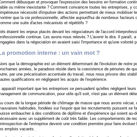
omment débusquer et provoquer l'expression des besoins en formation continu
aible ou même inexistante ? Comment convaincre toutes les entreprises, y co
'impérieuse nécessité d'impulser des actions permettant de mieux mobiliser 
ontrer que la vie professionnelle, affectée aujourd'hui de nombreux facteurs d
omme une suite d'actes mécanisés et répétitifs ?
els étaient les enjeux placés devant les négociateurs de l'accord interprofess
rofessionnelle continue. Les avons-nous relevés ? L'avenir le dira. Il paraît,
a 
ngagées dans la négociation en avaient saisi l'importance et qu'une volonté pa
La promotion interne : un vain mot ?
lors que la démographie est un élément déterminant de l'évolution de notre po
rochaines années, le paradoxe réside dans la coexistence de pénuries de qua
utre, par une précarisation accentuée du travail, nous nous privons des stabi
autes qualifications en négligeant les acquis de l'expérience.
l apparaît important que les entreprises se persuadent qu'elles négligent leurs 
anagement de communication, pour utile qu'il soit, n'est pas un élément déte
Au cours de la longue période de chômage de masse que nous avons vécue, de
auvaises habitudes, fondées sur l'espoir que les recrutements puissent se fai
uisse embaucher à des conditions de diplôme et d'expérience qui soient au-de
nécessaire avec un supplément de coût très faible. Les comportements de re
'introspection de l'entreprise devenir une condition première pour faire évoluer 
es emplois vacants.