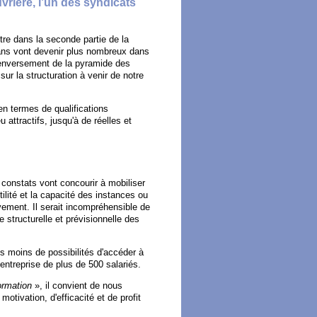
vrière, l’un des syndicats
re dans la seconde partie de la
ans vont devenir plus nombreux dans
renversement de la pyramide des
r la structuration à venir de notre
 en termes de qualifications
attractifs, jusqu'à de réelles et
constats vont concourir à mobiliser
tilité et la capacité des instances ou
vement. Il serait incompréhensible de
e structurelle et prévisionnelle des
s moins de possibilités d'accéder à
entreprise de plus de 500 salariés.
formation
», il convient de nous
tivation, d'efficacité et de profit