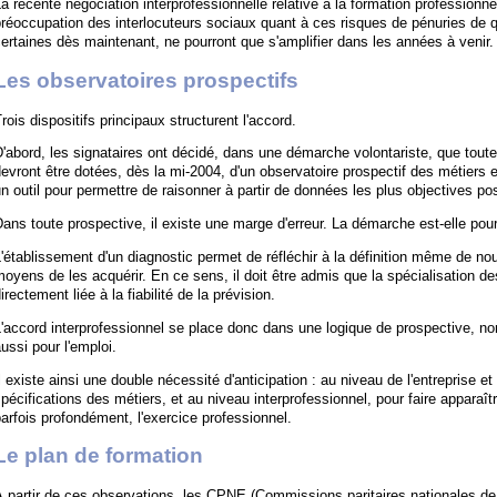
a récente négociation interprofessionnelle relative à la formation professionne
réoccupation des interlocuteurs sociaux quant à ces risques de pénuries de q
ertaines dès maintenant, ne pourront que s'amplifier dans les années à venir.
Les observatoires prospectifs
rois dispositifs principaux structurent l'accord.
'abord, les signataires ont décidé, dans une démarche volontariste, que tout
evront être dotées, dès la mi-2004, d'un observatoire prospectif des métiers e
n outil pour permettre de raisonner à partir de données les plus objectives po
ans toute prospective, il existe une marge d'erreur. La démarche est-elle pou
'établissement d'un diagnostic permet de réfléchir à la définition même de nouv
oyens de les acquérir. En ce sens, il doit être admis que la spécialisation d
irectement liée à la fiabilité de la prévision.
'accord interprofessionnel se place donc dans une logique de prospective, no
ussi pour l'emploi.
l existe ainsi une double nécessité d'anticipation : au niveau de l'entreprise e
pécifications des métiers, et au niveau interprofessionnel, pour faire apparaîtr
arfois profondément, l'exercice professionnel.
Le plan de formation
 partir de ces observations, les CPNE (Commissions paritaires nationales de 