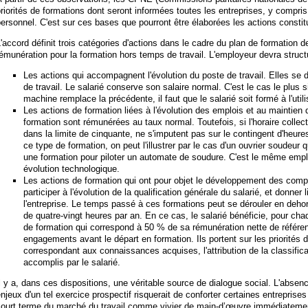
riorités de formations dont seront informées toutes les entreprises, y compri
ersonnel. C'est sur ces bases que pourront être élaborées les actions constit
'accord définit trois catégories d'actions dans le cadre du plan de formation d
émunération pour la formation hors temps de travail. L'employeur devra structu
Les actions qui accompagnent l'évolution du poste de travail. Elles se
de travail. Le salarié conserve son salaire normal. C'est le cas le plus
machine remplace la précédente, il faut que le salarié soit formé à l'utili
Les actions de formation liées à l'évolution des emplois et au maintien 
formation sont rémunérées au taux normal. Toutefois, si l'horaire collect
dans la limite de cinquante, ne s'imputent pas sur le contingent d'heu
ce type de formation, on peut l'illustrer par le cas d'un ouvrier soudeur 
une formation pour piloter un automate de soudure. C'est le même empl
évolution technologique.
Les actions de formation qui ont pour objet le développement des com
participer à l'évolution de la qualification générale du salarié, et donne
l'entreprise. Le temps passé à ces formations peut se dérouler en dehor
de quatre-vingt heures par an. En ce cas, le salarié bénéficie, pour ch
de formation qui correspond à 50 % de sa rémunération nette de référenc
engagements avant le départ en formation. Ils portent sur les priorités
correspondant aux connaissances acquises, l'attribution de la classifica
accomplis par le salarié.
l y a, dans ces dispositions, une véritable source de dialogue social. L'abse
njeux d'un tel exercice prospectif risquerait de conforter certaines entreprises 
court terme du marché du travail comme vivier de main-d’œuvre immédiatemen