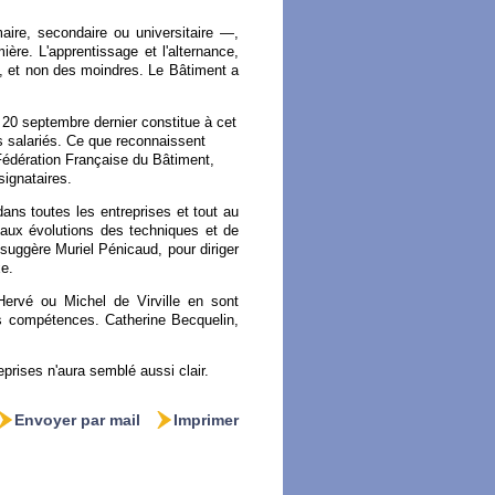
aire, secondaire ou universitaire —,
ère. L'apprentissage et l'alternance,
s, et non des moindres. Le Bâtiment a
e 20 septembre dernier constitue à cet
s salariés. Ce que reconnaissent
Fédération Française du Bâtiment,
signataires.
 dans toutes les entreprises et tout au
s aux évolutions des techniques et de
uggère Muriel Pénicaud, pour diriger
e.
 Hervé ou Michel de Virville en sont
des compétences. Catherine Becquelin,
rises n'aura semblé aussi clair.
Envoyer par mail
Imprimer