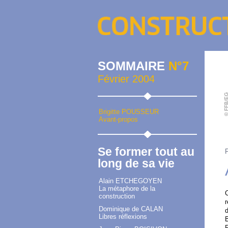
SOMMAIRE
N°7
Février 2004
© FFB/
Brigitte POUSSEUR
Avant-propos
Se former tout au
long de sa vie
Alain ETCHEGOYEN
La métaphore de la
C
construction
r
Dominique de CALAN
d
Libres réflexions
B