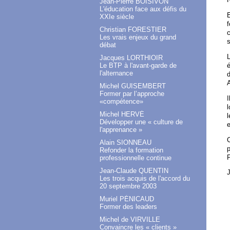
Jean-Pierre BOISIVON
L'éducation face aux défis du
XXIe siècle
f
Christian FORESTIER
c
Les vrais enjeux du grand
s
débat
L
Jacques LORTHIOIR
é
Le BTP à l'avant-garde de
l'alternance
d
A
Michel GUISEMBERT
Former par l’approche
I
«compétence»
l
Michel HERVÉ
Développer une « culture de
l'apprenance »
Alain SIONNEAU
p
Refonder la formation
P
professionnelle continue
Jean-Claude QUENTIN
J
Les trois acquis de l'accord du
20 septembre 2003
Muriel PÉNICAUD
Former des leaders
Michel de VIRVILLE
Convaincre les « clients »