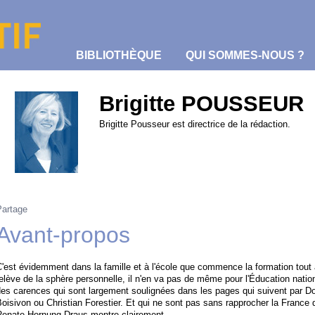
BIBLIOTHÈQUE
QUI SOMMES-NOUS ?
Brigitte POUSSEUR
Brigitte Pousseur est directrice de la rédaction.
EG
Partage
Avant-propos
'est évidemment dans la famille et à l'école que commence la formation tout au 
elève de la sphère personnelle, il n'en va pas de même pour l'Éducation nationa
es carences qui sont largement soulignées dans les pages qui suivent par D
oisivon ou Christian Forestier. Et qui ne sont pas sans rapprocher la France d
Renate Hornung Draus montre clairement.