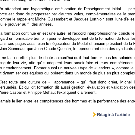
En attendant une hypothétique amélioration de l'enseignement initial — prim
orce est donc de progresser par d'autres voies, complémentaires de la premi
omme le rappellent Michel Guisembert et Jacques Lorthioir, sont l'une d'elle
u le prouver au fil des années.
a formation continue en est une autre, et l'accord interprofessionnel conclu l
gard un formidable tremplin pour le développement de la formation de tous le
ans ces pages aussi bien le négociateur du Medef et ancien président de la 
lain Sionneau, que Jean-Claude Quentin, le représentant d’un des syndicats 
l ne fait en effet plus de doute aujourd'hui qu’il faut former tous les salariés
ong de leur vie, afin qu'ils adaptent leurs savoir-faire et leurs compétence
leur environnement. Former aussi un nouveau type de « leaders », comme le s
et dynamiser ces équipes qui opèrent dans un monde de plus en plus complex
C'est toute une culture de « l'apprenance » qu'il faut donc créer, Michel
ersuadés. Et qui dit formation dit aussi gestion, évaluation et validation 
ierre Caspar et Philippe Méhaut l'expliquent clairement.
amais le lien entre les compétences des hommes et la performance des entrep
Réagir à l'article