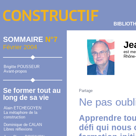
BIBLIOT
SOMMAIRE
N°7
Je
Février 2004
est me
Rhône-
Brigitte POUSSEUR
Avant-propos
Se former tout au
Partage
long de sa vie
Ne pas oubli
Alain ETCHEGOYEN
La métaphore de la
Apprendre tout
construction
Dominique de CALAN
défi qui nous
Libres réflexions