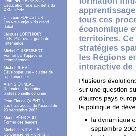
formation init
Jean-Pierre BOISIVON
L'éducation face aux défis du
apprentissage 
XXIe siècle
Christian FORESTIER
tous ces proc
Les vrais enjeux du grand
débat
économique et
Jacques LORTHIOIR
territoires. C
Le BTP à l'avant-garde de
l'alternance
stratégies spa
Michel GUISEMBERT
les Régions e
Former par l’approche
«compétence»
interactive de
Michel HERVÉ
Développer une « culture de
l'apprenance »
Plusieurs évolution
Alain SIONNEAU
sur une question su
Refonder la formation
professionnelle continue
d'autres pays europé
Jean-Claude QUENTIN
Les trois acquis de l'accord du
la politique de dév
20 septembre 2003
Muriel PÉNICAUD
la dynamique cr
Former des leaders
septembre 200
Michel de VIRVILLE
Convaincre les « clients »