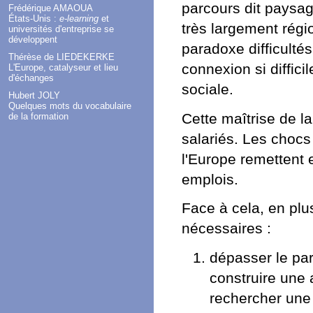
parcours dit paysag
Frédérique AMAOUA
États-Unis :
e-learning
et
très largement régio
universités d'entreprise se
développent
paradoxe difficulté
Thérèse de LIEDEKERKE
connexion si diffici
L'Europe, catalyseur et lieu
d'échanges
sociale.
Hubert JOLY
Quelques mots du vocabulaire
Cette maîtrise de la
de la formation
salariés. Les chocs
l'Europe remettent 
emplois.
Face à cela, en plu
nécessaires :
dépasser le par
construire une 
rechercher une 