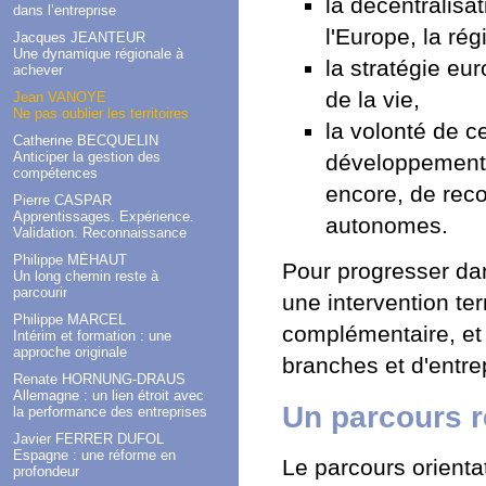
la décentralisa
dans l’entreprise
l'Europe, la rég
Jacques JEANTEUR
Une dynamique régionale à
la stratégie eu
achever
de la vie,
Jean VANOYE
Ne pas oublier les territoires
la volonté de c
Catherine BECQUELIN
Anticiper la gestion des
développement 
compétences
encore, de reco
Pierre CASPAR
Apprentissages. Expérience.
autonomes.
Validation. Reconnaissance
Philippe MÉHAUT
Pour progresser da
Un long chemin reste à
parcourir
une intervention te
Philippe MARCEL
complémentaire, et 
Intérim et formation : une
approche originale
branches et d'entre
Renate HORNUNG-DRAUS
Allemagne : un lien étroit avec
Un parcours r
la performance des entreprises
Javier FERRER DUFOL
Espagne : une réforme en
Le parcours orientat
profondeur