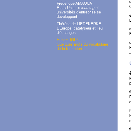
Frédérique AMAOUA
États-Unis :
e-learning
et
universités d'entreprise se
développent
B
Thérèse de LIEDEKERKE
L'Europe, catalyseur et lieu
d'échanges
B
Hubert JOLY
Quelques mots du vocabulaire
P
de la formation
a
p
P
d
F
m