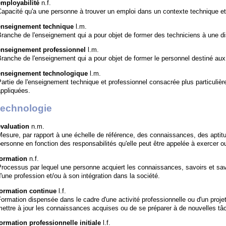
employabilité
n.f.
Capacité qu'a une personne à trouver un emploi dans un contexte technique 
enseignement technique
l.m.
ranche de l'enseignement qui a pour objet de former des techniciens à une dis
enseignement professionnel
l.m.
ranche de l'enseignement qui a pour objet de former le personnel destiné aux
enseignement technologique
l.m.
artie de l'enseignement technique et professionnel consacrée plus particuliè
ppliquées.
technologie
évaluation
n.m.
Mesure, par rapport à une échelle de référence, des connaissances, des apti
ersonne en fonction des responsabilités qu'elle peut être appelée à exercer ou
formation
n.f.
rocessus par lequel une personne acquiert les connaissances, savoirs et savo
'une profession et/ou à son intégration dans la société.
formation continue
l.f.
ormation dispensée dans le cadre d'une activité professionnelle ou d'un projet
ettre à jour les connaissances acquises ou de se préparer à de nouvelles tâc
formation professionnelle initiale
l.f.