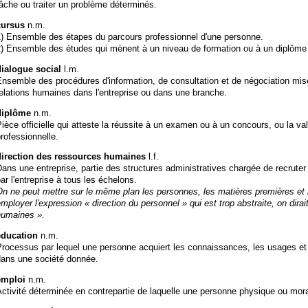
âche ou traiter un problème déterminés.
cursus
n.m.
1) Ensemble des étapes du parcours professionnel d'une personne.
2) Ensemble des études qui mènent à un niveau de formation ou à un diplôme
dialogue social
l.m.
nsemble des procédures d'information, de consultation et de négociation mis
elations humaines dans l'entreprise ou dans une branche.
diplôme
n.m.
ièce officielle qui atteste la réussite à un examen ou à un concours, ou la va
rofessionnelle.
direction des ressources humaines
l.f.
ans une entreprise, partie des structures administratives chargée de recrute
ar l'entreprise à tous les échelons.
n ne peut mettre sur le même plan les personnes, les matières premières et le
mployer l'expression « direction du personnel » qui est trop abstraite, on dira
humaines ».
éducation
n.m.
rocessus par lequel une personne acquiert les connaissances, les usages et la
dans une société donnée.
emploi
n.m.
ctivité déterminée en contrepartie de laquelle une personne physique ou mora