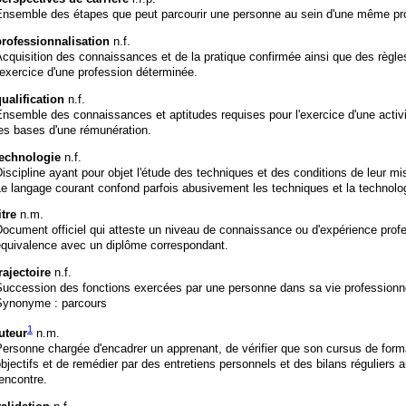
Ensemble des étapes que peut parcourir une personne au sein d'une même pr
professionnalisation
n.f.
cquisition des connaissances et de la pratique confirmée ainsi que des règl
'exercice d'une profession déterminée.
ualification
n.f.
nsemble des connaissances et aptitudes requises pour l'exercice d'une activit
es bases d'une rémunération.
technologie
n.f.
iscipline ayant pour objet l'étude des techniques et des conditions de leur m
e langage courant confond parfois abusivement les techniques et la technolo
itre
n.m.
ocument officiel qui atteste un niveau de connaissance ou d'expérience profes
équivalence avec un diplôme correspondant.
rajectoire
n.f.
Succession des fonctions exercées par une personne dans sa vie professionne
Synonyme : parcours
1
uteur
n.m.
Personne chargée d'encadrer un apprenant, de vérifier que son cursus de for
bjectifs et de remédier par des entretiens personnels et des bilans réguliers aux
encontre.