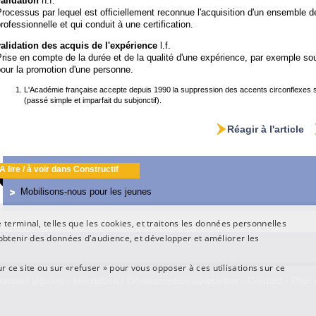
validation
n.f.
rocessus par lequel est officiellement reconnue l'acquisition d'un ensemble
rofessionnelle et qui conduit à une certification.
validation des acquis de l'expérience
l.f.
rise en compte de la durée et de la qualité d'une expérience, par exemple so
our la promotion d'une personne.
L'Académie française accepte depuis 1990 la suppression des accents circonflexes su
(passé simple et imparfait du subjonctif).
Réagir à l'article
A lire / à voir dans Constructif
Mobilisons-nous pour les jeunes
terminal, telles que les cookies, et traitons les données personnelles
btenir des données d'audience, et développer et améliorer les
ur ce site ou sur «refuser » pour vous opposer à ces utilisations sur ce
ations légales
-
Inscription / Désinscription newsletter
-
Contact
-
Plan 