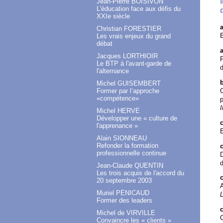
Jean-Pierre BOISIVON
L'éducation face aux défis du
XXIe siècle
Christian FORESTIER
E
Les vrais enjeux du grand
débat
Jacques LORTHIOIR
P
Le BTP à l'avant-garde de
d
l'alternance
Michel GUISEMBERT
C
Former par l’approche
«compétence»
I
Michel HERVÉ
Développer une « culture de
c
l'apprenance »
Alain SIONNEAU
Refonder la formation
c
professionnelle continue
D
Jean-Claude QUENTIN
Les trois acquis de l'accord du
20 septembre 2003
A
Muriel PÉNICAUD
L
Former des leaders
Michel de VIRVILLE
C
Convaincre les « clients »