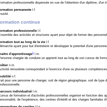
ormation professionnelle dispensée en vue de l'obtention d'un diplôme, d'un titr
formation permanente
l.f.
nusité.
formation continue
formation professionnelle
l.f.
nsemble des activités et structures ayant pour objet de former des personnels
formation tout au long de la vie
l.f.
émarche ayant pour but d'entretenir et développer le potentiel d'une personne
1
maitre d'apprentissage
l.m.
ersonne chargée de conduire un apprenti tout au long de son cursus de forma
métier
n.m.
ctivité rémunérée correspondant à l'exercice d'une ou plusieurs compétences
mobilité
n.f.
ait pour une personne de changer, soit de région géographique, soit de type d'
rofessionnelle.
parcours individualisé
l.m.
ursus de formation et d'activités professionnelles organisé en fonction des a
ersonnalité, de l'expérience, des centres d'intérêt et des charges familiales 
perspectives de carrière
l.f.p.