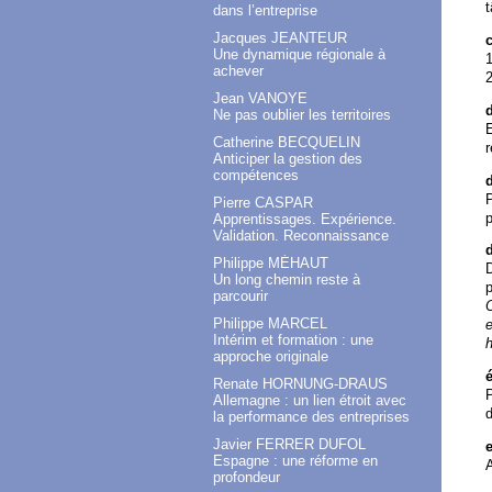
t
dans l’entreprise
Jacques JEANTEUR
Une dynamique régionale à
achever
Jean VANOYE
Ne pas oublier les territoires
E
Catherine BECQUELIN
r
Anticiper la gestion des
compétences
P
Pierre CASPAR
p
Apprentissages. Expérience.
Validation. Reconnaissance
Philippe MÉHAUT
D
Un long chemin reste à
p
parcourir
O
Philippe MARCEL
e
Intérim et formation : une
approche originale
Renate HORNUNG-DRAUS
P
Allemagne : un lien étroit avec
la performance des entreprises
Javier FERRER DUFOL
Espagne : une réforme en
A
profondeur