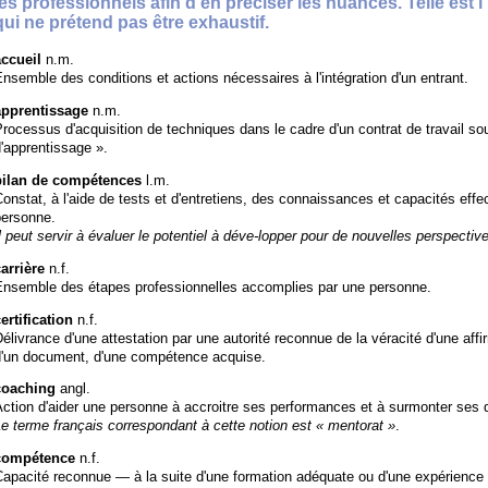
les professionnels afin d’en préciser les nuances. Telle est 
qui ne prétend pas être exhaustif.
accueil
n.m.
nsemble des conditions et actions nécessaires à l'intégration d'un entrant.
apprentissage
n.m.
rocessus d'acquisition de techniques dans le cadre d'un contrat de travail sou
'apprentissage ».
bilan de compétences
l.m.
onstat, à l'aide de tests et d'entretiens, des connaissances et capacités eff
personne.
l peut servir à évaluer le potentiel à déve-lopper pour de nouvelles perspective
arrière
n.f.
Ensemble des étapes professionnelles accomplies par une personne.
ertification
n.f.
élivrance d'une attestation par une autorité reconnue de la véracité d'une affirm
d'un document, d'une compétence acquise.
coaching
angl.
ction d'aider une personne à accroitre ses performances et à surmonter ses di
e terme français correspondant à cette notion est « mentorat »
.
compétence
n.f.
apacité reconnue — à la suite d'une formation adéquate ou d'une expérience