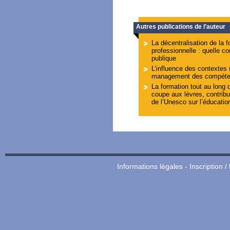
Autres publications de l’auteur
La décentralisation de la 
professionnelle : quelle co
publique
L’influence des contextes 
management des compét
La formation tout au long d
coupe aux lèvres, contribu
de l’Unesco sur l’éducation
Informations légales
-
Inscription /