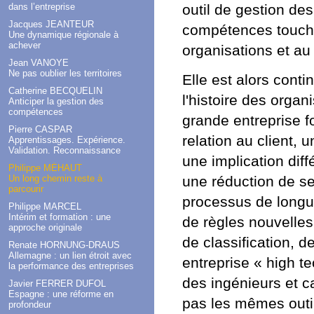
dans l’entreprise
outil de gestion de
Jacques JEANTEUR
compétences touche 
Une dynamique régionale à
achever
organisations et au 
Jean VANOYE
Ne pas oublier les territoires
Elle est alors conti
Catherine BECQUELIN
l'histoire des orga
Anticiper la gestion des
compétences
grande entreprise f
Pierre CASPAR
relation au client, u
Apprentissages. Expérience.
Validation. Reconnaissance
une implication diff
Philippe MÉHAUT
Un long chemin reste à
une réduction de se
parcourir
processus de longue
Philippe MARCEL
Intérim et formation : une
de règles nouvelles
approche originale
de classification, 
Renate HORNUNG-DRAUS
Allemagne : un lien étroit avec
entreprise « high t
la performance des entreprises
des ingénieurs et c
Javier FERRER DUFOL
Espagne : une réforme en
pas les mêmes outi
profondeur