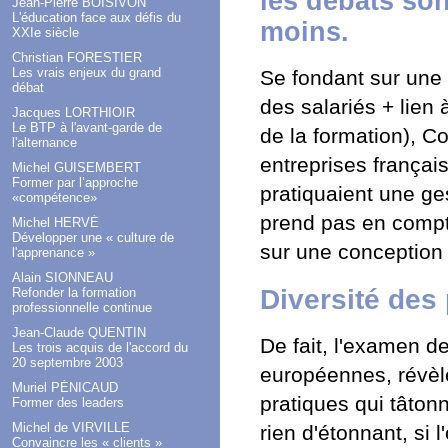
les débats son
Jean-Pierre BOISIVON
L'éducation face aux défis du
moins
.
XXIe siècle
Christian FORESTIER
Les vrais enjeux du grand
Se fondant sur une d
débat
des salariés + lien 
Jacques LORTHIOIR
Le BTP à l'avant-garde de
de la formation), C
l'alternance
entreprises françai
Michel GUISEMBERT
Former par l’approche
pratiquaient une ge
«compétence»
prend pas en compte
Michel HERVÉ
Développer une « culture de
sur une conception 
l'apprenance »
Alain SIONNEAU
Diversité des
Refonder la formation
professionnelle continue
Jean-Claude QUENTIN
De fait, l'examen 
Les trois acquis de l'accord du
20 septembre 2003
européennes, révèle
Muriel PÉNICAUD
pratiques qui tâtonn
Former des leaders
Michel de VIRVILLE
rien d'étonnant, si 
Convaincre les « clients »