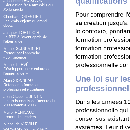
qualifications 
Jean-Pierre BOISIVON
L'éducation face aux défis du
XXIe siècle
Pour comprendre l'
Christian FORESTIER
Les vrais enjeux du grand
sa création jusqu'à
débat
le contexte, pendan
Jacques LORTHIOIR
Le BTP à l'avant-garde de
formation professio
l'alternance
formation profession
Michel GUISEMBERT
Former par l’approche
formation professio
«compétence»
professionnelle con
Michel HERVÉ
Développer une « culture de
l'apprenance »
Une loi sur le
Alain SIONNEAU
Refonder la formation
professionnel
professionnelle continue
Jean-Claude QUENTIN
Dans les années 19
Les trois acquis de l'accord du
20 septembre 2003
professionnelle qui 
Muriel PÉNICAUD
Former des leaders
consensus existant 
Michel de VIRVILLE
systèmes. Leur dive
Convaincre les « clients »