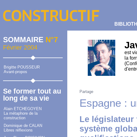
BIBLIOT
SOMMAIRE
N°7
Ja
Février 2004
est vi
la fo
(Conf
Brigitte POUSSEUR
d'ent
Avant-propos
Se former tout au
Partage
long de sa vie
Espagne : u
Alain ETCHEGOYEN
La métaphore de la
Le législateur
construction
Dominique de CALAN
système globa
Libres réflexions