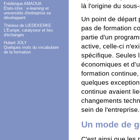
Frédérique AMAOUA
là l'origine du sou
États-Unis :
e-learning
et
universités d'entreprise se
Un point de départ 
développent
Thérèse de LIEDEKERKE
pas de formation con
L'Europe, catalyseur et lieu
d'échanges
partie d'un program
Hubert JOLY
active, celle-ci n'e
Quelques mots du vocabulaire
de la formation
spécifique. Seules
économiques et d’un
formation continue, 
quelques exceptions
continue avaient lie
changements techn
sein de l'entreprise.
Un mode de ge
C'est ainsi que les