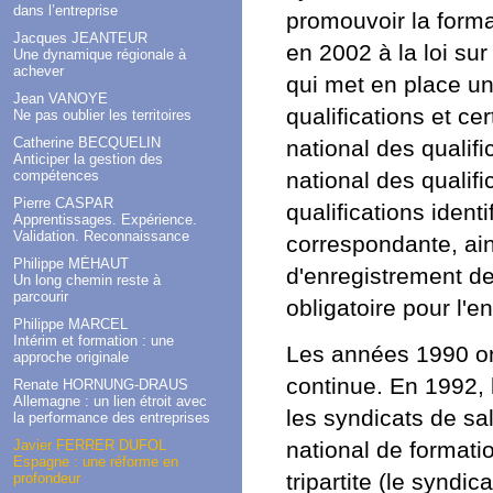
dans l’entreprise
promouvoir la forma
Jacques JEANTEUR
en 2002 à la loi sur
Une dynamique régionale à
achever
qui met en place un
Jean VANOYE
qualifications et ce
Ne pas oublier les territoires
Catherine BECQUELIN
national des qualif
Anticiper la gestion des
compétences
national des qualif
Pierre CASPAR
qualifications ident
Apprentissages. Expérience.
Validation. Reconnaissance
correspondante, ain
Philippe MÉHAUT
d'enregistrement de
Un long chemin reste à
parcourir
obligatoire pour l'
Philippe MARCEL
Intérim et formation : une
Les années 1990 ont
approche originale
continue. En 1992,
Renate HORNUNG-DRAUS
Allemagne : un lien étroit avec
les syndicats de s
la performance des entreprises
Javier FERRER DUFOL
national de formati
Espagne : une réforme en
tripartite (le syndi
profondeur