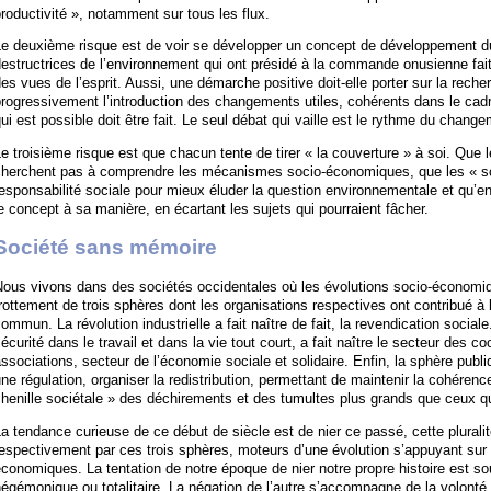
roductivité », notamment sur tous les flux.
e deuxième risque est de voir se développer un concept de développement du
destructrices de l’environnement qui ont présidé à la commande onusienne fa
es vues de l’esprit. Aussi, une démarche positive doit-elle porter sur la recher
rogressivement l’introduction des changements utiles, cohérents dans le cadre
ui est possible doit être fait. Le seul débat qui vaille est le rythme du chang
e troisième risque est que chacun tente de tirer « la couverture » à soi. Qu
cherchent pas à comprendre les mécanismes socio-économiques, que les « soc
esponsabilité sociale pour mieux éluder la question environnementale et qu’
e concept à sa manière, en écartant les sujets qui pourraient fâcher.
Société sans mémoire
Nous vivons dans des sociétés occidentales où les évolutions socio-économiq
rottement de trois sphères dont les organisations respectives ont contribué à 
ommun. La révolution industrielle a fait naître de fait, la revendication socia
écurité dans le travail et dans la vie tout court, a fait naître le secteur des 
ssociations, secteur de l’économie sociale et solidaire. Enfin, la sphère pub
ne régulation, organiser la redistribution, permettant de maintenir la cohérenc
henille sociétale » des déchirements et des tumultes plus grands que ceux qu
a tendance curieuse de ce début de siècle est de nier ce passé, cette pluralité
espectivement par ces trois sphères, moteurs d’une évolution s’appuyant sur
conomiques. La tentation de notre époque de nier notre propre histoire est so
égémonique ou totalitaire. La négation de l’autre s’accompagne de la volonté 