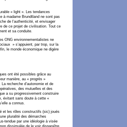
rable « light ». Les tendances
ite à madame Brundtland ne sont pas
che de l’authenticité, et envisager
 de ce projet de civilisation. Tout ce
ement et sa conduite.
e les ONG environnementalistes ne
iaux » s’appuient, par trop, sur la
enfin, le monde économique ne digère
ues ont été possibles grâce au
leur manière, au « progrès »
le. La recherche d’autonomie et de
coopératives, des mutuelles et des
lique a su progressivement construire
e, évitant sans doute à cette «
’elle a connus.
 et les rôles constructifs (sic) joués
 une pluralité des démarches
us-tendue par une idéologie à visée
non dissimulée de le voir disparaître.