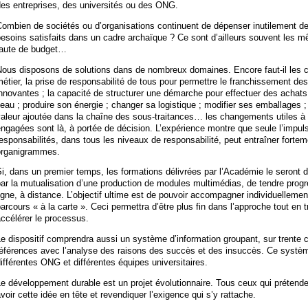
des entreprises, des universités ou des ONG.
Combien de sociétés ou d’organisations continuent de dépenser inutilement 
esoins satisfaits dans un cadre archaïque ? Ce sont d’ailleurs souvent les mê
faute de budget…
Nous disposons de solutions dans de nombreux domaines. Encore faut-il les c
étier, la prise de responsabilité de tous pour permettre le franchissement de
nnovantes ; la capacité de structurer une démarche pour effectuer des achats
’eau ; produire son énergie ; changer sa logistique ; modifier ses emballages ; 
aleur ajoutée dans la chaîne des sous-traitances… les changements utiles à t
ngagées sont là, à portée de décision. L’expérience montre que seule l’impul
esponsabilités, dans tous les niveaux de responsabilité, peut entraîner fort
organigrammes.
i, dans un premier temps, les formations délivrées par l’Académie le seront d
ar la mutualisation d’une production de modules multimédias, de tendre prog
igne, à distance. L’objectif ultime est de pouvoir accompagner individuellem
arcours « à la carte ». Ceci permettra d’être plus fin dans l’approche tout en 
ccélérer le processus.
e dispositif comprendra aussi un système d’information groupant, sur trente ch
éférences avec l’analyse des raisons des succès et des insuccès. Ce système
ifférentes ONG et différentes équipes universitaires.
e développement durable est un projet évolutionnaire. Tous ceux qui prétende
voir cette idée en tête et revendiquer l’exigence qui s’y rattache.