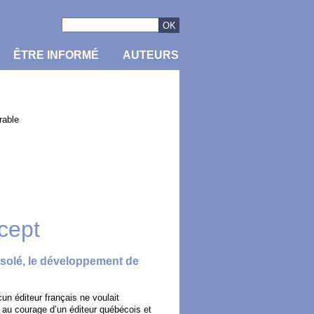
ÊTRE INFORMÉ
AUTEURS
rable
cept
solé, le développement de
n éditeur français ne voulait
e au courage d’un éditeur québécois et