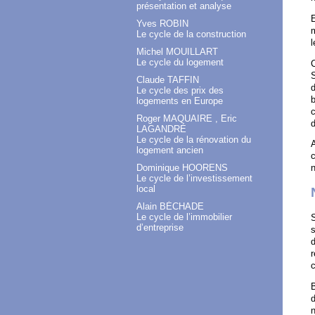
présentation et analyse
E
Yves ROBIN
m
Le cycle de la construction
l
Michel MOUILLART
Le cycle du logement
C
S
Claude TAFFIN
d
Le cycle des prix des
logements en Europe
c
Roger MAQUAIRE , Eric
d
LAGANDRÉ
Le cycle de la rénovation du
A
logement ancien
c
Dominique HOORENS
n
Le cycle de l’investissement
local
Alain BÉCHADE
Le cycle de l’immobilier
S
d’entreprise
s
d
r
c
B
d
n