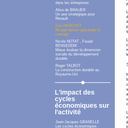
dans les entreprises
p
Alice de BRAUER
L
Un axe stratégique pour
Renault
d
Guy HASCOET
p
Ne pas laisser galvauder le
q
concept
L
Nicole NOTAT , Fouad
BENSEDDIK
r
Mieux évaluer la dimension
sociale du développement
l
durable
Roger TALBOT
La construction durable au
Royaume-Uni
f
c
s
L'impact des
a
cycles
u
économiques sur
c
l'activité
L
r
Jean-Jacques GRANELLE
é
Les cycles économiques :
h