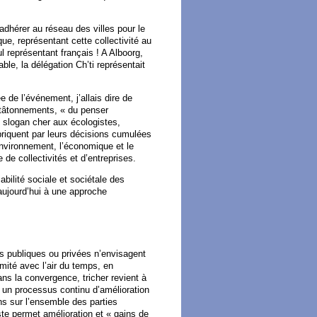
adhérer au réseau des villes pour le
e, représentant cette collectivité au
l représentant français ! A Alboorg,
ble, la délégation Ch’ti représentait
 de l’événement, j’allais dire de
 tâtonnements, « du penser
 slogan cher aux écologistes,
abriquent par leurs décisions cumulées
environnement, l’économique et le
de collectivités et d’entreprises.
bilité sociale et sociétale des
aujourd’hui à une approche
es publiques ou privées n’envisagent
ité avec l’air du temps, en
ans la convergence, tricher revient à
ge un processus continu d’amélioration
ns sur l’ensemble des parties
ste permet amélioration et « gains de