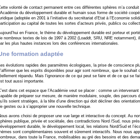
ette volonté de contact permanent entre ces différentes sphères m’a conduit
’Académie du développement durable et humain sous forme de société coopérati
uridique (adoptée en 2001 à l’initiative du secrétariat d’Etat à l’Economie soli
articipation au capital de toutes les sortes d’acteurs privés, publics ou collect
ujourd’hui en France, le thème du développement durable est porteur et porté.
de nombreux textes de lois de 1997 à 2002 (Loaddt, SRU, NRE notamment), il 
ar les plus hautes instances lors des conférences internationales.
Une formation adaptée
es évolutions rapides des paramètres écologiques, la prise de conscience plu
’affirmer que les esprits disponibles pour agir sont nombreux, que le souhait d
éellement répandu. Mais l’ignorance de ce qui peut se faire et de ce qui se fa
st tout aussi importante.
’est dans cet espace que l’Académie veut se placer : comme un intervenant d
apable de préparer sur mesure, de manière modulaire, souple, des parcours d
u’ils soient stratèges, à la tête d’une direction qui doit décliner des orienta
e gestes ou à s’approprier une nouvelle technique.
ous avons choisi de proposer une vue large et interactive du concept. Au no
phères publique, privée et sociétale, des contradictions Nord /Sud, nous pré
éveloppement durable, le développement local, les relations Nord/Sud et l’éc
thèmes sont complémentaires souvent et sûrement interactifs. Nous nous app
ombreux, dans toute la France, mobilisables au gré des besoins et des deman