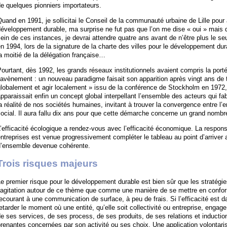
e quelques pionniers importateurs.
uand en 1991, je sollicitai le Conseil de la communauté urbaine de Lille pour 
éveloppement durable, ma surprise ne fut pas que l’on me dise « oui » mais qu
ein de ces instances, je devrai attendre quatre ans avant de n’être plus le seu
n 1994, lors de la signature de la charte des villes pour le développement dura
a moitié de la délégation française…
ourtant, dès 1992, les grands réseaux institutionnels avaient compris la portée
’avènement : un nouveau paradigme faisait son apparition après vingt ans de
lobalement et agir localement » issu de la conférence de Stockholm en 1972,
pparaissait enfin un concept global interpellant l’ensemble des acteurs qui f
a réalité de nos sociétés humaines, invitant à trouver la convergence entre l’
ocial. Il aura fallu dix ans pour que cette démarche concerne un grand nombre 
’efficacité écologique a rendez-vous avec l’efficacité économique. La responsa
ntreprises est venue progressivement compléter le tableau au point d’arriver 
d’ensemble devenue cohérente.
Trois risques majeurs
e premier risque pour le développement durable est bien sûr que les stratégi
’agitation autour de ce thème que comme une manière de se mettre en conform
ecourant à une communication de surface, à peu de frais. Si l’efficacité est d
etarder le moment où une entité, qu’elle soit collectivité ou entreprise, enga
e ses services, de ses process, de ses produits, de ses relations et inductio
renantes concernées par son activité ou ses choix. Une application volontari