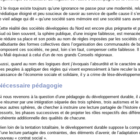
t le risque existe toujours qu’une ignorance ne passe pour une modernité, r
édiatique éloigné et peu soucieux de savoir au service de quelle cause il s’est
e vieil adage qui dit « qu’une société sans mémoire est une société sans aven
ette réalité des sociétés développées du Nord est encore plus prégnante et pl
ud où bien souvent, la sphère publique, d’une insigne faiblesse, est menacé
e réduire sa place et son poids au nom de règles imposées par les sociétés 
balbutiante des formes collectives dans l’organisation des communautés de 
omposent ces sociétés, ne peut, loin s’en faut, compenser cette faiblesse. Il
u Mali équivaut à celui d’un de nos grands Conseils régionaux.
ussi, quand au nom des logiques dont j’évoquais l’absurdité et le caractère a
es peuples à appliquer des règles qui visent expressément à faire reculer la 
aissance de l’économie sociale et solidaire, il y a crime de lèse-développeme
Nécessaire pédagogie
i nous revenons à la question d’une pédagogie du développement durable, il a
e résumer par une intégration séparée des trois sphères, trois autismes et le 
eux autres sphères, de chercher à instruire une lecture partagée de l’histoir
essorts, les phases successives et de projeter les rôles respectifs des diffé
ohérente additionnelle des qualités de chacune.
ien loin de la tentation totalitaire, le développement durable suppose la comp
’une lecture partagée des contraintes, des éléments d’avenir, de l’adaptation 
ouveau « contrat social ».