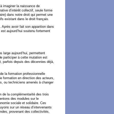
 à imaginer la naissance de
ve d’intérêt collectif, seule forme
daire) dans notre droit qui permet une
ifs existant dans le droit français.
 Après avoir fait son apparition dans
est aujourd’hui soutenu fortement
s large aujourd’hui, permettent
e participer à cette mutation est
it, parfois depuis des décennies déjà,
e la formation professionnelle
e formation en direction des acteurs,
tions, ou techniciens amenés à changer
m de la complémentarité des trois
sentons des modules sur le
onomie sociale et solidaire. Ces
uyons sur un réseau d’intervenants
des, provenant des collectivités,