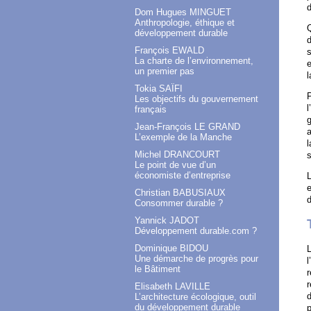
d
Dom Hugues MINGUET
Anthropologie, éthique et
Q
développement durable
d
François EWALD
s
La charte de l’environnement,
e
un premier pas
l
Tokia SAÏFI
P
Les objectifs du gouvernement
l
français
g
Jean-François LE GRAND
a
L’exemple de la Manche
l
Michel DRANCOURT
s
Le point de vue d’un
économiste d’entreprise
L
e
Christian BABUSIAUX
Consommer durable ?
Yannick JADOT
Développement durable.com ?
Dominique BIDOU
L
Une démarche de progrès pour
l
le Bâtiment
r
r
Elisabeth LAVILLE
d
L’architecture écologique, outil
du développement durable
p