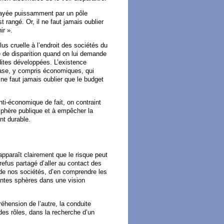
elayée puissamment par un pôle
 rangé. Or, il ne faut jamais oublier
ir ».
us cruelle à l’endroit des sociétés du
e de disparition quand on lui demande
dites développées. L’existence
base, y compris économiques, qui
 ne faut jamais oublier que le budget
nti-économique de fait, on contraint
sphère publique et à empêcher la
nt durable.
pparaît clairement que le risque peut
refus partagé d’aller au contact des
e de nos sociétés, d’en comprendre les
rentes sphères dans une vision
réhension de l’autre, la conduite
des rôles, dans la recherche d’un