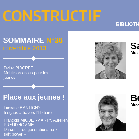
BIBLIOT
SOMMAIRE
N°36
S
novembre 2013
Dire
Didier RIDORET
Mobilisons-nous pour les
jeunes
B
Place aux jeunes !
Dire
Ludivine BANTIGNY
Inégaux à travers l'Histoire
François MIQUET-MARTY, Aurélien
PREUD'HOMME
Du conflit de générations au «
soft power »