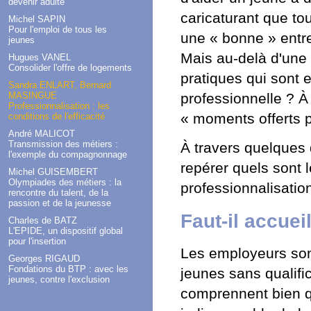
devenir adulte
caricaturant que to
Michel SAPIN
Pour l'emploi de tous les
une « bonne » entre
jeunes
Mais au-delà d'une
Hugues VANEL
Consolider l'offre de logements
pratiques qui sont e
Sandra ENLART, Bernard
MASINGUE
professionnelle ? À
Professionnalisation : les
« moments offerts p
conditions de l'efficacité
André MALICOT
Transmission des métiers :
À travers quelques 
l'exemple du compagnonnage
repérer quels sont 
Michel GUISEMBERT
Olympiades des métiers : la
professionnalisatio
rencontre du talent, de la
passion et de la jeunesse
Faut-il accuei
Charles de BATZ
L'EPIDE, un dispositif global
pour l'insertion
Les employeurs son
Georges RIGAUD
Fondations du BTP : avec les
jeunes sans qualific
jeunes, contre l'exclusion
comprennent bien qu