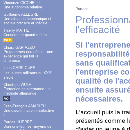
Vincenzo CICCHELLI
Une autonomie relative
Partage
Guillaume ALLÈGRE
Professionna
Une situation économique et
sociale précaire et inégale
l'efficacité
Thierry MATHÉ
Consommer quand même
WEB
Si l'entrepren
Chiara GARIAZZO
Programmes européens : une
responsabilité
expérience qui fait la
différence
sans qualifica
Jean GARRIGUES
l'entreprise c
e
Les jeunes militants du XXI
siècle
qualité de l'ac
Christoph WULF
ensuite assur
Formation en alternance : la
méthode allemande
nécessaires.
VO
Jean-François AMADIEU
Une discrimination « sélective
L
'accueil puis la 
»
présentés comme le
Patrice HUERRE
Donnons-leur les moyens de
d'aider un jeune à 