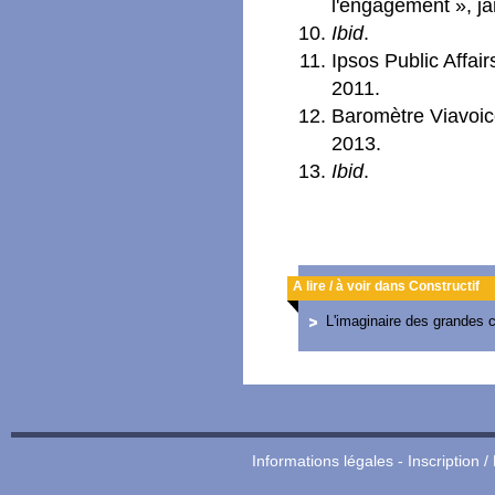
l'engagement », ja
Ibid
.
Ipsos Public Affai
2011.
Baromètre Viavoice
2013.
Ibid
.
A lire / à voir dans Constructif
L'imaginaire des grandes c
Informations légales
-
Inscription /