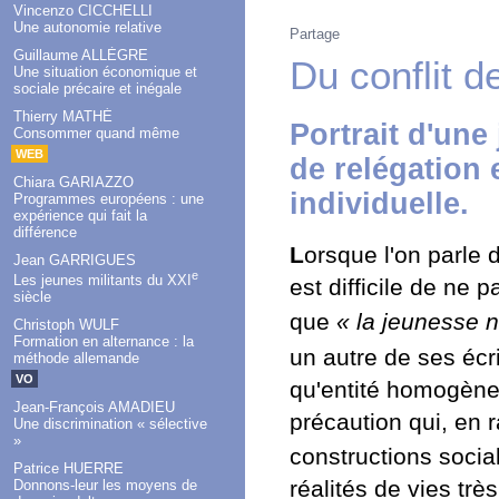
Vincenzo CICCHELLI
Une autonomie relative
Partage
Guillaume ALLÈGRE
Du conflit d
Une situation économique et
sociale précaire et inégale
Thierry MATHÉ
Portrait d'une
Consommer quand même
WEB
de relégation 
Chiara GARIAZZO
individuelle.
Programmes européens : une
expérience qui fait la
différence
L
orsque l'on parle
Jean GARRIGUES
e
Les jeunes militants du XXI
est difficile de ne 
siècle
que
« la jeunesse n
Christoph WULF
Formation en alternance : la
un autre de ses écri
méthode allemande
VO
qu'entité homogène,
Jean-François AMADIEU
précaution qui, en 
Une discrimination « sélective
»
constructions socia
Patrice HUERRE
réalités de vies très
Donnons-leur les moyens de