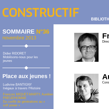
BIBLIOT
SOMMAIRE
N°36
F
novembre 2013
Direc
Didier RIDORET
Mobilisons-nous pour les
jeunes
A
Place aux jeunes !
Cons
Ludivine BANTIGNY
Inégaux à travers l'Histoire
François MIQUET-MARTY, Aurélien
PREUD'HOMME
Du conflit de générations au «
soft power »