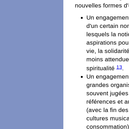
nouvelles formes d
Un engagement a
d'un certain no
lesquels la not
aspirations pou
vie, la solidari
moins attendues
13
spiritualité
.
Un engagement v
grandes organis
souvent jugées
références et au
(avec la fin de
cultures musica
consommation).