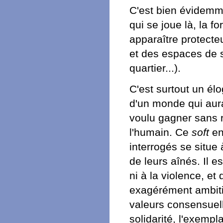
C'est bien évidemme
qui se joue là, la 
apparaître protecteu
et des espaces de so
quartier...).
C'est surtout un élo
d'un monde qui aura
voulu gagner sans r
l'humain. Ce
soft
en
interrogés se situe
de leurs aînés. Il e
ni à la violence, e
exagérément ambitie
valeurs consensuell
solidarité, l'exempla