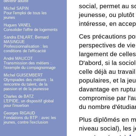
devenir adulte
social, permet au s
Michel SAPIN
Pour l'emploi de tous les
jeunesse, ou plutôt 
jeunes
intéresse, en accep
Hugues VANEL
Consolider l'offre de logements
Ces précautions posé
Sandra ENLART, Bernard
MASINGUE
perspectives de vie
Professionnalisation : les
conditions de l'efficacité
largement de celles
André MALICOT
D'abord, si la soci
Transmission des métiers :
l'exemple du compagnonnage
celle déjà au trava
Michel GUISEMBERT
populaires, et la j
Olympiades des métiers : la
rencontre du talent, de la
davantage en ruptur
passion et de la jeunesse
Charles de BATZ
compromise par l'a
L'EPIDE, un dispositif global
du nombre d'étudia
pour l'insertion
Georges RIGAUD
Fondations du BTP : avec les
Plus diplômés en mo
jeunes, contre l'exclusion
niveau social), les