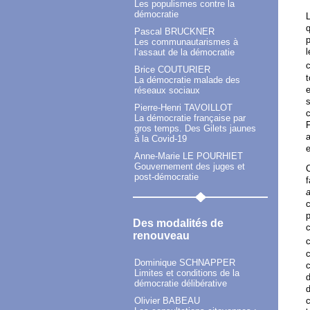
Les populismes contre la
démocratie
L
q
Pascal BRUCKNER
p
Les communautarismes à
l
l’assaut de la démocratie
Brice COUTURIER
La démocratie malade des
e
réseaux sociaux
s
Pierre-Henri TAVOILLOT
c
La démocratie française par
F
gros temps. Des Gilets jaunes
a
à la Covid-19
e
Anne-Marie LE POURHIET
Gouvernement des juges et
C
post-démocratie
c
p
Des modalités de
c
renouveau
c
c
Dominique SCHNAPPER
c
Limites et conditions de la
d
démocratie délibérative
d
Olivier BABEAU
c