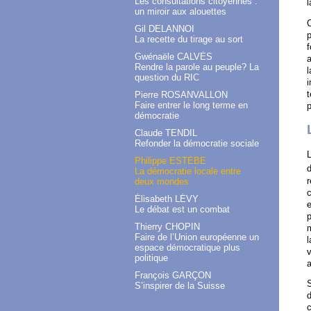
Les consultations citoyennes :
l
un miroir aux alouettes
C
Gil DELANNOI
p
La recette du tirage au sort
Gwénaële CALVÈS
a
Rendre la parole au peuple? La
question du RIC
i
t
Pierre ROSANVALLON
Faire entrer le long terme en
p
démocratie
Claude TENDIL
Refonder la démocratie sociale
L
Philippe ESTÈBE
d
La démocratie locale entre
deux mondes
Élisabeth LÉVY
e
Le débat est un combat
p
Thierry CHOPIN
m
Faire de l’Union européenne un
l
espace démocratique plus
v
politique
a
François GARÇON
S
S’inspirer de la Suisse
d
c