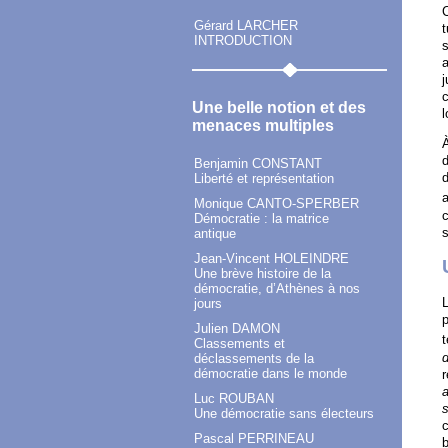
Gérard LARCHER
t
INTRODUCTION
s
a
j
c
Une belle notion et des
menaces multiples
À
d
Benjamin CONSTANT
d
Liberté et représentation
a
Monique CANTO-SPERBER
Démocratie : la matrice
s
antique
Jean-Vincent HOLEINDRE
Une brève histoire de la
démocratie, d’Athènes à nos
L
jours
p
Julien DAMON
Classements et
d
déclassements de la
démocratie dans le monde
r
Luc ROUBAN
s
Une démocratie sans électeurs
c
Pascal PERRINEAU