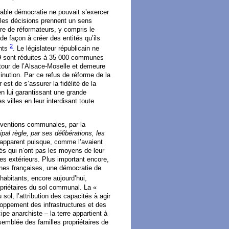
able démocratie ne pouvait s’exercer
t les décisions prennent un sens
re de réformateurs, y compris le
e façon à créer des entités qu’ils
2
ants
. Le législateur républicain ne
89 sont réduites à 35 000 communes
tour de l’Alsace-Moselle et demeure
nution. Par ce refus de réforme de la
est de s’assurer la fidélité de la
n lui garantissant une grande
s villes en leur interdisant toute
erventions communales, par la
ipal règle, par ses délibérations, les
’apparent puisque, comme l’avaient
és qui n’ont pas les moyens de leur
ices extérieurs. Plus important encore,
unes françaises, une démocratie de
bitants, encore aujourd’hui,
opriétaires du sol communal. La «
ol, l’attribution des capacités à agir
eloppement des infrastructures et des
ipe anarchiste – la terre appartient à
semblée des familles propriétaires de