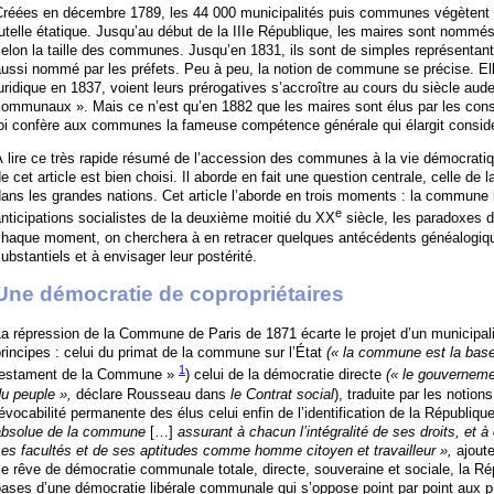
Créées en décembre 1789, les 44 000 municipalités puis communes végètent l
utelle étatique. Jusqu’au début de la IIIe République, les maires sont nommé
elon la taille des communes. Jusqu’en 1831, ils sont de simples représentants 
ussi nommé par les préfets. Peu à peu, la notion de commune se précise. Ell
uridique en 1837, voient leurs prérogatives s’accroître au cours du siècle aud
ommunaux ». Mais ce n’est qu’en 1882 que les maires sont élus par les cons
loi confère aux communes la fameuse compétence générale qui élargit considé
 lire ce très rapide résumé de l’accession des communes à la vie démocratiqu
e cet article est bien choisi. Il aborde en fait une question centrale, celle 
ans les grandes nations. Cet article l’aborde en trois moments : la commune 
e
nticipations socialistes de la deuxième moitié du XX
siècle, les paradoxes de
chaque moment, on cherchera à en retracer quelques antécédents généalogiqu
ubstantiels et à envisager leur postérité.
Une démocratie de copropriétaires
a répression de la Commune de Paris de 1871 écarte le projet d’un municipalis
rincipes : celui du primat de la commune sur l’État
(« la commune est la base 
1
testament de la Commune »
) celui de la démocratie directe
(« le gouverneme
u peuple »,
déclare Rousseau dans
le Contrat social
), traduite par les notio
évocabilité permanente des élus celui enfin de l’identification de la Républiq
absolue de la commune
[…]
assurant à chacun l’intégralité de ses droits, et à
es facultés et de ses aptitudes comme homme citoyen et travailleur »,
ajoute
e rêve de démocratie communale totale, directe, souveraine et sociale, la R
bases d’une démocratie libérale communale qui s’oppose point par point aux