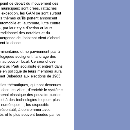
e point de départ du mouvement des
 municipaux sont créés, rattachés
e exception, les GAM se sont surtout
s thèmes qu’ils portent annoncent
tomobile et l’autoroute, lutte contre
 par leur style d’action et leurs
raditionnel des notables et du
mergence de l’habitant vient d’abord
ent la donne.
inoritaires et ne parviennent pas à
ologiques soulignent l’ancrage des
 au pouvoir local. Ce sera chose
t au Parti socialiste et entrent dans
e en politique de leurs membres aura
ubert Dubedout aux élections de 1983.
lles thématiques, qui sont devenues
, dans les villes, d’enrichir le système
arsenal classique des pouvoirs publics.
el à des technologies toujours plus
numériques –, les dispositifs
eprésentatif, à consommer avec
és et le plus souvent boudés par les