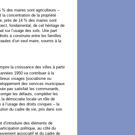
5 % des maires sont agriculteurs –
t la concentration de la propriété
re, près de 14 % des maires sont
spect, fondamental, de cet héritage de
l sur l’usage des sols. Une part
oits à construire entre les familles
paules d’un seul maire, soumis à la
pire la croissance des villes à partir
s années 1950 va contribuer à la
breux visages (socialisme ou
éveloppement des services municipaux
doute pas satisfait les communards,
orriger les défauts, compléter les
 la démocratie locale un rôle de
 à l’usage des droits civiques – la
lution du cadre de vie, pris dans son
nt d’introduire des éléments de
rticipation politique, au côté du
ouvement associatif et du cadre de