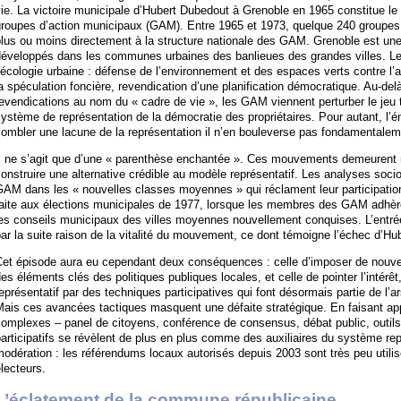
ie. La victoire municipale d’Hubert Dubedout à Grenoble en 1965 constitue l
groupes d’action municipaux (GAM). Entre 1965 et 1973, quelque 240 groupes
lus ou moins directement à la structure nationale des GAM. Grenoble est un
développés dans les communes urbaines des banlieues des grandes villes. Le
’écologie urbaine : défense de l’environnement et des espaces verts contre l’au
a spéculation foncière, revendication d’une planification démocratique. Au-delà,
evendications au nom du « cadre de vie », les GAM viennent perturber le jeu t
ystème de représentation de la démocratie des propriétaires. Pour autant, l’é
ombler une lacune de la représentation il n’en bouleverse pas fondamentalem
l ne s’agit que d’une « parenthèse enchantée ». Ces mouvements demeurent m
onstruire une alternative crédible au modèle représentatif. Les analyses soci
AM dans les « nouvelles classes moyennes » qui réclament leur participation
aite aux élections municipales de 1977, lorsque les membres des GAM adhèren
es conseils municipaux des villes moyennes nouvellement conquises. L’entré
ar la suite raison de la vitalité du mouvement, ce dont témoigne l’échec d’H
Cet épisode aura eu cependant deux conséquences : celle d’imposer de nouve
es éléments clés des politiques publiques locales, et celle de pointer l’intérêt
eprésentatif par des techniques participatives qui font désormais partie de l’
ais ces avancées tactiques masquent une défaite stratégique. En faisant app
omplexes – panel de citoyens, conférence de consensus, débat public, outils 
articipatifs se révèlent de plus en plus comme des auxiliaires du système r
odération : les référendums locaux autorisés depuis 2003 sont très peu utilis
lecteurs.
L’éclatement de la commune républicaine