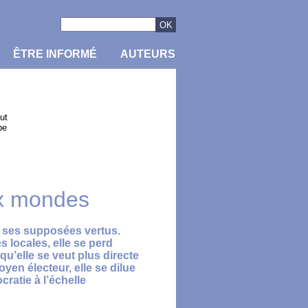
ÊTRE INFORMÉ
AUTEURS
ut
pe
ux mondes
r ses supposées vertus.
s locales, elle se perd
u’elle se veut plus directe
oyen électeur, elle se dilue
cratie à l’échelle