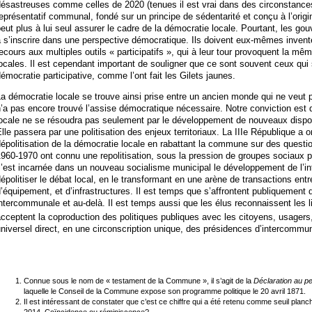
ésastreuses comme celles de 2020 (tenues il est vrai dans des circonstance
eprésentatif communal, fondé sur un principe de sédentarité et conçu à l’orig
eut plus à lui seul assurer le cadre de la démocratie locale. Pourtant, les 
 s’inscrire dans une perspective démocratique. Ils doivent eux-mêmes inventer
ecours aux multiples outils « participatifs », qui à leur tour provoquent la mê
ocales. Il est cependant important de souligner que ce sont souvent ceux qui
émocratie participative, comme l’ont fait les Gilets jaunes.
a démocratie locale se trouve ainsi prise entre un ancien monde qui ne veut
’a pas encore trouvé l’assise démocratique nécessaire. Notre conviction est q
ocale ne se résoudra pas seulement par le développement de nouveaux disposit
lle passera par une politisation des enjeux territoriaux. La IIIe République a 
épolitisation de la démocratie locale en rabattant la commune sur des questio
960-1970 ont connu une repolitisation, sous la pression de groupes sociaux 
’est incarnée dans un nouveau socialisme municipal le développement de l’in
épolitiser le débat local, en le transformant en une arène de transactions e
’équipement, et d’infrastructures. Il est temps que s’affrontent publiquement de
ntercommunale et au-delà. Il est temps aussi que les élus reconnaissent les l
cceptent la coproduction des politiques publiques avec les citoyens, usagers
niversel direct, en une circonscription unique, des présidences d’intercommun
Connue sous le nom de « testament de la Commune », il s’agit de la
Déclaration au pe
laquelle le Conseil de la Commune expose son programme politique le 20 avril 1871.
Il est intéressant de constater que c’est ce chiffre qui a été retenu comme seuil p