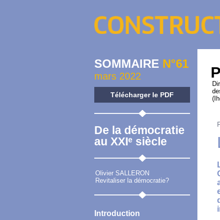
SOMMAIRE
N°61
P
mars 2022
Di
de
Télécharger le PDF
(I
De la démocratie
au XXIᵉ siècle
Olivier SALLERON
Revitaliser la démocratie?
Introduction