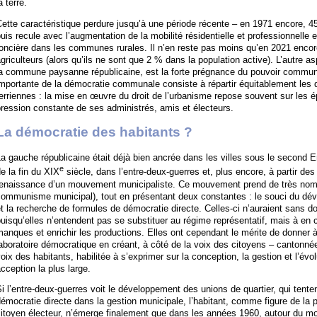
a terre.
ette caractéristique perdure jusqu’à une période récente – en 1971 encore, 4
uis recule avec l’augmentation de la mobilité résidentielle et professionnelle e
foncière dans les communes rurales. Il n’en reste pas moins qu’en 2021 enco
griculteurs (alors qu’ils ne sont que 2 % dans la population active). L’autre a
la commune paysanne républicaine, est la forte prégnance du pouvoir communa
mportante de la démocratie communale consiste à répartir équitablement les dr
erriennes : la mise en œuvre du droit de l’urbanisme repose souvent sur les é
ression constante de ses administrés, amis et électeurs.
La démocratie des habitants ?
a gauche républicaine était déjà bien ancrée dans les villes sous le second Em
e
e la fin du XIX
siècle, dans l’entre-deux-guerres et, plus encore, à partir de
renaissance d’un mouvement municipaliste. Ce mouvement prend de très nom
communisme municipal), tout en présentant deux constantes : le souci du d
t la recherche de formules de démocratie directe. Celles-ci n’auraient sans 
uisqu’elles n’entendent pas se substituer au régime représentatif, mais à en c
anques et enrichir les productions. Elles ont cependant le mérite de donner à
aboratoire démocratique en créant, à côté de la voix des citoyens – cantonnée
oix des habitants, habilitée à s’exprimer sur la conception, la gestion et l’évo
cception la plus large.
i l’entre-deux-guerres voit le développement des unions de quartier, qui tente
émocratie directe dans la gestion municipale, l’habitant, comme figure de la pa
itoyen électeur, n’émerge finalement que dans les années 1960, autour du m