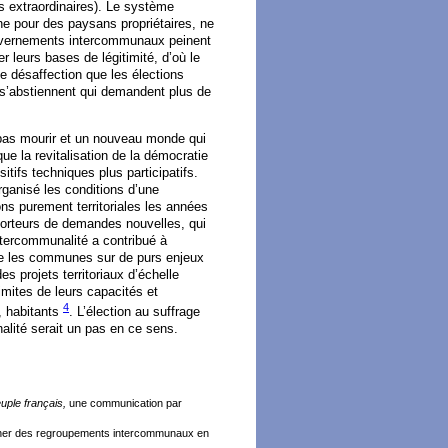
s extraordinaires). Le système
ine pour des paysans propriétaires, ne
gouvernements intercommunaux peinent
 leurs bases de légitimité, d’où le
me désaffection que les élections
 s’abstiennent qui demandent plus de
 pas mourir et un nouveau monde qui
ue la revitalisation de la démocratie
ifs techniques plus participatifs.
organisé les conditions d’une
ns purement territoriales les années
porteurs de demandes nouvelles, qui
tercommunalité a contribué à
ntre les communes sur de purs enjeux
s projets territoriaux d’échelle
imites de leurs capacités et
4
, habitants
. L’élection au suffrage
alité serait un pas en ce sens.
uple français,
une communication par
lancher des regroupements intercommunaux en