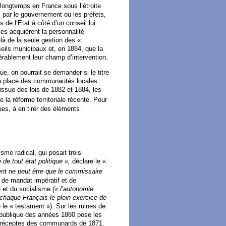
ongtemps en France sous l’étroite
s par le gouvernement ou les préfets,
de l’État à côté d’un conseil lui
es acquièrent la personnalité
elà de la seule gestion des «
eils municipaux et, en 1884, que la
rablement leur champ d’intervention.
e, on pourrait se demander si le titre
de la place des communautés locales
issue des lois de 1882 et 1884, les
 la réforme territoriale récente. Pour
es, à en tirer des éléments
me radical, qui posait trois
de tout état politique »,
déclare le «
nt ne peut être que le commissaire
ns de mandat impératif et de
ue et du socialisme
(« l’autonomie
 chaque Français le plein exercice de
 le « testament »). Sur les ruines de
épublique des années 1880 pose les
 préceptes des communards de 1871.