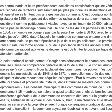
es communards et leurs prédécesseurs socialistes considéraient qu’une vérit
u’à l’échelle de territoires suffisamment peuplés pour que les délibérations e
olitique et ne se limitent pas à la gestion des communs. C’est pourquoi nomb
égislateur de 1850, proposent des réformes radicales de la carte communale, d
considèrent comme politiquement viables, avec un minimum de 20 000 habit
touche pas au découpage communal il le fige. Si les 44 000 paroisses de 17
n 1884, ce nombre ne bougera pas par la suite il remonte à 38 000 avec le re
table jusqu’en 1950, date à laquelle le nombre de communes entame une dimi
arte communale, le pouvoir républicain joue deux coups politiques : le premier 
rance rurale, qui forme encore 60 % de la population dans les années 1880, e
utonomie par rapport aux villes le deuxième est de limiter le poids politique de
xtension territoriale.
e point territorial acquis permet d’élargir considérablement le champ des int
fameuse clause de compétence générale de la loi de 1884 :
« le conseil munic
affaires de la commune ».
Pour la plupart des communes, ce pouvoir n’est qu
ompris les municipalistes de 1848 et de 1871, le morcellement crée des entit
olitique et doivent recourir aux béquilles qu’apporte l’État à travers ses serv
ette loi libérale et progressiste instaure, dans l’immense majorité des comm
3
opropriétaires
. Les conseils municipaux des communes de moins de 1 500 ha
omprennent 15 membres, soit alors la quasi-totalité des chefs de familles pr
ompétence générale » de la commune se concentre dès lors sur la gestion du s
essus, l’entretien de la voirie et des réseaux, bref, la maintenance et le dév
roits au service de la propriété privée. Ironique conséquence pratique du princ
eux qui la travaillent – la commune paysanne républicaine est avant tout l’as