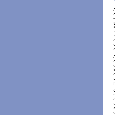
–
g
i
m
c
e
A
e
c
i
d
p
O
t
d
u
s
d