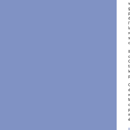
v
p
l
l
r
s
c
I
c
G
f
l
p
d
r
M
c
p
m
é