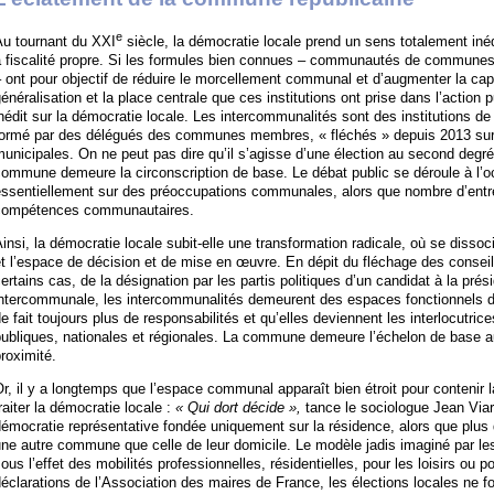
e
Au tournant du XXI
siècle, la démocratie locale prend un sens totalement inéd
à fiscalité propre. Si les formules bien connues – communautés de communes
 ont pour objectif de réduire le morcellement communal et d’augmenter la capa
énéralisation et la place centrale que ces institutions ont prise dans l’action pu
nédit sur la démocratie locale. Les intercommunalités sont des institutions d
formé par des délégués des communes membres, « fléchés » depuis 2013 sur l
unicipales. On ne peut pas dire qu’il s’agisse d’une élection au second degré,
ommune demeure la circonscription de base. Le débat public se déroule à l’o
ssentiellement sur des préoccupations communales, alors que nombre d’entre 
compétences communautaires.
insi, la démocratie locale subit-elle une transformation radicale, où se dissoc
t l’espace de décision et de mise en œuvre. En dépit du fléchage des conse
ertains cas, de la désignation par les partis politiques d’un candidat à la prési
ntercommunale, les intercommunalités demeurent des espaces fonctionnels dép
e fait toujours plus de responsabilités et qu’elles deviennent les interlocutrice
publiques, nationales et régionales. La commune demeure l’échelon de base a
roximité.
r, il y a longtemps que l’espace communal apparaît bien étroit pour contenir l
raiter la démocratie locale :
« Qui dort décide »,
tance le sociologue Jean Viar
émocratie représentative fondée uniquement sur la résidence, alors que plus 
ne autre commune que celle de leur domicile. Le modèle jadis imaginé par les
ous l’effet des mobilités professionnelles, résidentielles, pour les loisirs ou 
éclarations de l’Association des maires de France, les élections locales ne fo