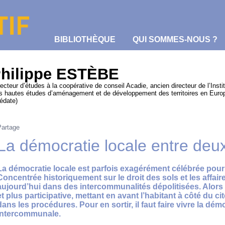
BIBLIOTHÈQUE
QUI SOMMES-NOUS ?
hilippe ESTÈBE
recteur d’études à la coopérative de conseil Acadie, ancien directeur de l’Instit
s hautes études d’aménagement et de développement des territoires en Euro
hédate)
Partage
La démocratie locale entre de
La démocratie locale est parfois exagérément célébrée pou
Concentrée historiquement sur le droit des sols et les affaire
aujourd’hui dans des intercommunalités dépolitisées. Alors q
et plus participative, mettant en avant l’habitant à côté du cit
dans les procédures. Pour en sortir, il faut faire vivre la démo
intercommunale.