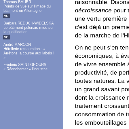
raisonnable. Disons
Thomas BAUER
Points de vue sur l'image du
décroissance
pour t
bâtiment en Allemagne
VO
une vertu première q
Barbara REDUCH-WIDELSKA
c'est déjà un premi
Le bâtiment polonais mise sur
la qualification
de la marche de l'Hi
VO
André MARCON
On ne peut s'en ten
Hôtellerie-restauration : «
Arrêtons la course aux labels !
économiques, à éval
»
de vivre ensemble 
Frédéric SAINT-GEOURS
« Réenchanter » l'industrie
productivité, de pe
toutes natures. La v
un grand savant pou
dont la croissance
traitement croissan
consommation de tr
les embouteillages 