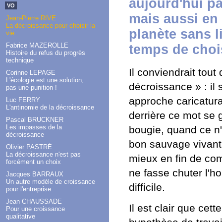
aujourd'hui p
VO
mais aussi en 
Jean-Pierre RIVE
La décroissance pour choisir la
planète sans li
vie
Fabrice MAZEROLLE
temps de chois
Histoire du refus du progrès
technique
Il conviendrait tout
Corinne LEPAGE
L'écologie est une solution,
décroissance » : il
pas une punition !
approche caricatura
Luc FERRY
L'antinomie de la décroissance
derrière ce mot se g
Pascal BRUCKNER
Les impasses de la
bougie, quand ce n'
décroissance
bon sauvage vivant
Olivier PASTRÉ
La décroissance n'est pas
mieux en fin de co
forcément un choix
ne fasse chuter l'ho
Jacques BARRAUX
Un autre modèle de croissance
difficile.
pour l'entreprise
Jean CHAUSSADE
Il est clair que ce
Pour une croissance
qualitative