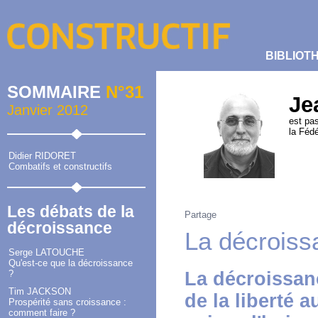
BIBLIOT
SOMMAIRE
N°31
Je
Janvier 2012
est pas
la Fédé
Didier RIDORET
Combatifs et constructifs
Les débats de la
Partage
décroissance
La décroissa
Serge LATOUCHE
Qu'est-ce que la décroissance
La décroissanc
?
Tim JACKSON
de la liberté
Prospérité sans croissance :
comment faire ?