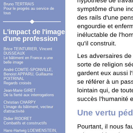
hypothèse de trava
Bruno TERTRAIS
symptôme d'une inc
Pour le progrès au service de
tous
des rails d'une pe
engourdie et enferm
L'impact de l'image
inéluctable de l'hom
d'une profession
qu'il construit.
Brice TEINTURIER, Vincent
DUSSEAUX
Les adversaires de 
Le bâtiment en France a une
belle image
sorte de religion séc
André COMTE-SPONVILLE,
gardent eux aussi l'
Benoist APPARU, Guillaume
POITRINAL
se référer à un pas
Regards croisés
lointain qui, de tou
Jean-Marie GIRET
De la fierté aux interrogations
succès l'humanité 
Christian CHARPY
L'image du bâtiment, vecteur
Une vertu pé
d'attractivité
Didier RIDORET
Combatifs et constructifs
Pourtant, il nous fa
Hans-Hartwig LOEWENSTEIN,