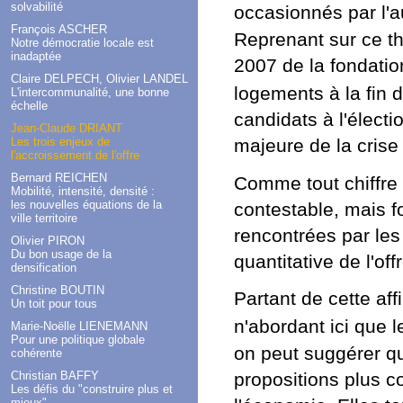
solvabilité
occasionnés par l
François ASCHER
Reprenant sur ce th
Notre démocratie locale est
inadaptée
2007 de la fondatio
Claire DELPECH, Olivier LANDEL
logements à la fin 
L'intercommunalité, une bonne
échelle
candidats à l'électi
Jean-Claude DRIANT
majeure de la crise 
Les trois enjeux de
l'accroissement de l'offre
Bernard REICHEN
Comme tout chiffre 
Mobilité, intensité, densité :
les nouvelles équations de la
contestable, mais fo
ville territoire
rencontrées par les
Olivier PIRON
Du bon usage de la
quantitative de l'offr
densification
Christine BOUTIN
Partant de cette af
Un toit pour tous
n'abordant ici que l
Marie-Noëlle LIENEMANN
Pour une politique globale
on peut suggérer q
cohérente
propositions plus co
Christian BAFFY
Les défis du "construire plus et
mieux"