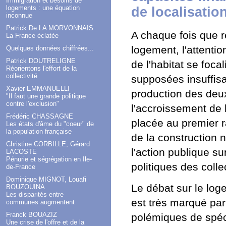
Immigration et besoins de
logements : une équation
de localisati
inconnue
Patrick De LA MORVONNAIS
A chaque fois que 
La France éclatée
logement, l'attentio
Quelques données chiffrées...
Patrick DOUTRELIGNE
de l'habitat se foca
Réorientons l'effort de la
collectivité
supposées insuffisan
Xavier EMMANUELLI
production des deu
"Il faut une grande politique
contre l'exclusion"
l'accroissement de 
Frédéric CHASSAGNE
placée au premier r
Les états d'âme du "coeur" de
la population française
de la construction 
Christine CORBILLE, Gérard
l'action publique su
LACOSTE
Pénurie et ségrégation en Ile-
politiques des collec
de-France
Dominique MIGNOT, Louafi
Le débat sur le lo
BOUZOUINA
Les disparités entre
est très marqué par
communes augmentent
Franck BOUAZIZ
polémiques de spécia
Une crise de l'offre et de la