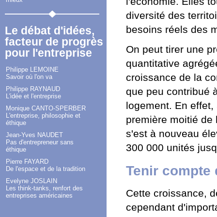
l'économie. Elles to
diversité des territ
besoins réels des m
Le débat d'idées,
facteur de progrès
On peut tirer une pr
pour l'entreprise
quantitative agrégé
Philippe LEMOINE
croissance de la co
Savoir où l'on va
Philippe RAYNAUD
que peu contribué à
L'idée et l'entreprise
logement. En effet,
Monique CANTO-SPERBER
L'entreprise, philosophie et
première moitié de 
éthique
s'est à nouveau éle
Jean-Yves NAUDET
Pas d'entrepreneur sans
300 000 unités jusq
éthique
Pierre FAYARD
Tenir compte d
De l'espace et de la tradition
Evelyne JOSLAIN
Les think-tanks, renfort des
Cette croissance, d
entreprises américaines
cependant d'importan