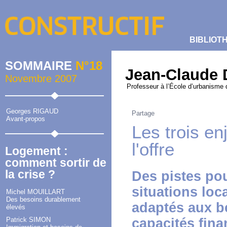
BIBLIOT
SOMMAIRE
N°18
Jean-Claude
Novembre 2007
Professeur à l’École d’urbanisme 
Georges RIGAUD
Partage
Avant-propos
Les trois en
l'offre
Logement :
comment sortir de
la crise ?
Des pistes pou
situations lo
Michel MOUILLART
Des besoins durablement
adaptés aux be
élevés
Patrick SIMON
capacités fina