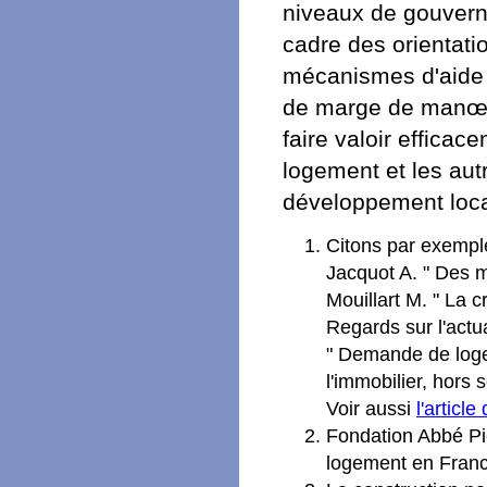
niveaux de gouverna
cadre des orientati
mécanismes d'aide r
de marge de manœuv
faire valoir efficac
logement et les au
développement loca
Citons par exempl
Jacquot A. " Des m
Mouillart M. " La 
Regards sur l'actua
" Demande de logem
l'immobilier, hors 
Voir aussi
l'articl
Fondation Abbé Pie
logement en France