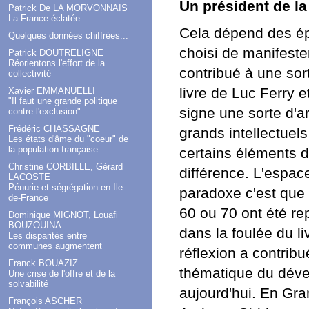
Un président de la
Patrick De LA MORVONNAIS
La France éclatée
Cela dépend des ép
Quelques données chiffrées...
choisi de manifeste
Patrick DOUTRELIGNE
Réorientons l'effort de la
contribué à une sort
collectivité
livre de Luc Ferry 
Xavier EMMANUELLI
"Il faut une grande politique
signe une sorte d'a
contre l'exclusion"
Frédéric CHASSAGNE
grands intellectue
Les états d'âme du "coeur" de
la population française
certains éléments de
Christine CORBILLE, Gérard
différence. L'espace
LACOSTE
Pénurie et ségrégation en Ile-
paradoxe c'est que
de-France
60 ou 70 ont été re
Dominique MIGNOT, Louafi
BOUZOUINA
dans la foulée du li
Les disparités entre
communes augmentent
réflexion a contribu
Franck BOUAZIZ
thématique du déve
Une crise de l'offre et de la
solvabilité
aujourd'hui. En Gr
François ASCHER