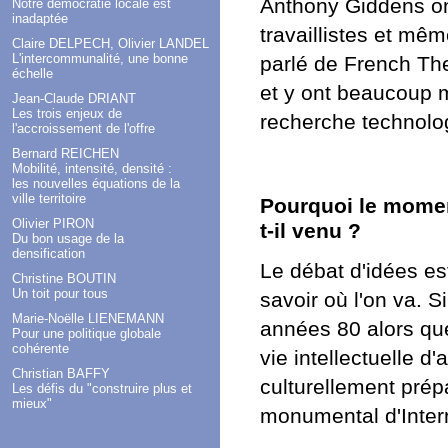
Anthony Giddens on
Notre démocratie locale est
inadaptée
travaillistes et mê
Claire DELPECH, Olivier LANDEL
L'intercommunalité, une bonne
parlé de
French Th
échelle
et y ont beaucoup m
Jean-Claude DRIANT
Les trois enjeux de
recherche technolo
l'accroissement de l'offre
Bernard REICHEN
Mobilité, intensité, densité :
les nouvelles équations de la
ville territoire
Pourquoi le momen
Olivier PIRON
t-il venu ?
Du bon usage de la
densification
Le débat d'idées es
Christine BOUTIN
Un toit pour tous
savoir où l'on va. S
Marie-Noëlle LIENEMANN
années 80 alors que
Pour une politique globale
cohérente
vie intellectuelle d
Christian BAFFY
culturellement prép
Les défis du "construire plus et
mieux"
monumental d'Intern