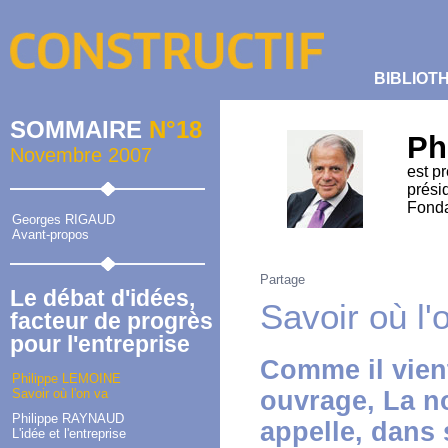
BIBLIOT
SOMMAIRE
N°18
Ph
Novembre 2007
est p
prési
Fonda
Georges RIGAUD
Avant-propos
Partage
Le débat d'idées,
Savoir où l'
facteur de progrès
pour l'entreprise
Comme il vient
Philippe LEMOINE
Savoir où l'on va
ouvrage,
La n
Philippe RAYNAUD
appelle, dans
L'idée et l'entreprise