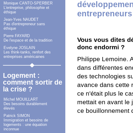
développement
Monique CANTO-SPERBER
L'entreprise, philosophie et
entrepreneurs 
éthique
Jean-Yves NAUDET
Pas d'entrepreneur sans
éthique
Pierre FAYARD
Vous vous dites dét
De l'espace et de la tradition
donc endormi ?
Evelyne JOSLAIN
Les think-tanks, renfort des
entreprises américaines
Philippe Lemoine
. 
dans différentes enc
Logement :
des technologies su
comment sortir de
avance dans cette ré
la crise ?
ce n'était plus le c
Michel MOUILLART
mettait en avant le 
Des besoins durablement
élevés
ce bouillonnement d
Patrick SIMON
Immigration et besoins de
logements : une équation
inconnue