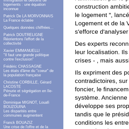
Immigration et besoins de
logements : une équation
construction ambiti
inconnue
le logement ", lanc
Patrick De LA MORVONNAIS
La France éclatée
Logement et de la V
Quelques données chiffrées...
s'efforce d'analyser
Patrick DOUTRELIGNE
Réorientons l'effort de la
Des experts reconnu
collectivité
Xavier EMMANUELLI
leur localisation. I
"Il faut une grande politique
crises - , mais auss
contre l'exclusion"
Frédéric CHASSAGNE
Les états d'âme du "coeur" de
Ils expriment des p
la population française
contradictoires, su
Christine CORBILLE, Gérard
LACOSTE
foncier, le finance
Pénurie et ségrégation en Ile-
de-France
système. Ancienne 
Dominique MIGNOT, Louafi
développe ses propo
BOUZOUINA
Les disparités entre
tandis que le présid
communes augmentent
conditions les entre
Franck BOUAZIZ
Une crise de l'offre et de la