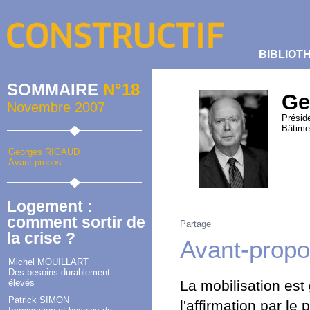
BIBLIOT
SOMMAIRE
N°18
Ge
Novembre 2007
Présid
Bâtime
Georges RIGAUD
Avant-propos
Logement :
comment sortir de
Partage
la crise ?
Avant-prop
Michel MOUILLART
Des besoins durablement
élevés
La mobilisation est
Patrick SIMON
l'affirmation par le