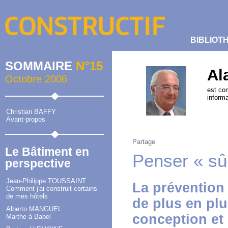
BIBLIOT
SOMMAIRE
N°15
Al
Octobre 2006
est co
informa
Christian BAFFY
Avant-propos
Partage
Le Bâtiment en
Penser « sû
perspective
Jean-Philippe TOUSSAINT
La prévention 
Comment j'ai construit certains
de mes hôtels
de plus en pl
Alberto MANGUEL
conception et 
Marthe à Babel