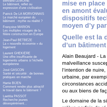
Bertrand LEMOINE
mise en place 
Le bâtiment, reflet ou
expression d’une civilisation
en amont éval
Patrick De LA MORVONNAIS
dispositifs t
Le marché européen du
bâtiment : mythe ou réalité ?
moyen d’y par
Françoise MARION
Les multiples visages de la
filière construction en Europe
Quelle est la 
Jean-Paul BETBÈZE
d’un bâtiment
La « nouvelle économie » du
logement
Laurent GHEKIÈRE
Alain Beaujard - La 
Une offre insuffisante de
logements urbains à l’échelle
malveillance suscep
européenne
l’intention de nuire
José GASCON
Santé et sécurité : de bonnes
urbaine, par exempl
pratiques en marche
circonstances accid
Harrie BIJEN
Comment rendre plus attractif
ou aux biens de faç
le travail dans le bâtiment ?
Laetitia PASSOT
Recherche jeunes
Le domaine de la sû
désespérément...