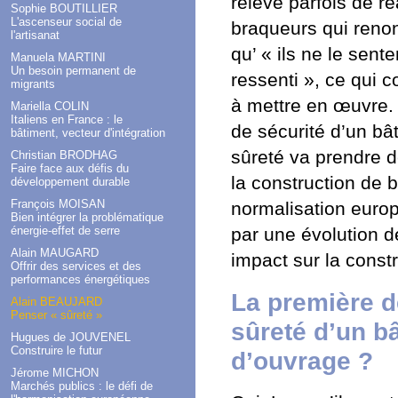
relève parfois de 
Sophie BOUTILLIER
L'ascenseur social de
braqueurs qui reno
l'artisanat
qu’ « ils ne le sen
Manuela MARTINI
Un besoin permanent de
ressenti », ce qui c
migrants
à mettre en œuvre. E
Mariella COLIN
Italiens en France : le
de sécurité d’un bât
bâtiment, vecteur d'intégration
sûreté va prendre d
Christian BRODHAG
Faire face aux défis du
la construction de 
développement durable
François MOISAN
normalisation europ
Bien intégrer la problématique
énergie-effet de serre
par une évolution d
Alain MAUGARD
impact sur la constr
Offrir des services et des
performances énergétiques
La première d
Alain BEAUJARD
Penser « sûreté »
sûreté d’un b
Hugues de JOUVENEL
Construire le futur
d’ouvrage ?
Jérome MICHON
Marchés publics : le défi de