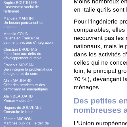
Moins nombreux en P
Sophie BOUTILLIER
L'ascenseur social de
en Italie qu’ils son
l'artisanat
Manuela MARTINI
Pour l’ingénierie pr
Un besoin permanent de
migrants
comparables, elles 
Mariella COLIN
recouvrent pas les 
Italiens en France : le
bâtiment, vecteur d'intégration
nationaux, mais le 
Christian BRODHAG
dans les activités d
Faire face aux défis du
développement durable
celles qui ne conce
François MOISAN
Bien intégrer la problématique
loin, le principal g
énergie-effet de serre
70 %), devançant la
Alain MAUGARD
Offrir des services et des
ménages.
performances énergétiques
Alain BEAUJARD
Des petites e
Penser « sûreté »
Hugues de JOUVENEL
nombreuses 
Construire le futur
Jérome MICHON
L’Union européenne 
Marchés publics : le défi de