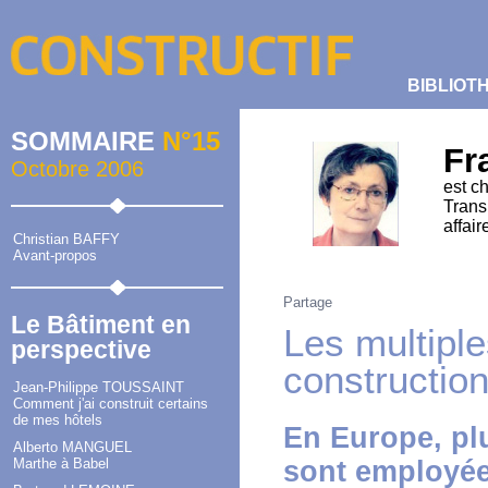
BIBLIOT
SOMMAIRE
N°15
Fr
Octobre 2006
est c
Trans
affai
Christian BAFFY
Avant-propos
Partage
Le Bâtiment en
Les multiple
perspective
constructio
Jean-Philippe TOUSSAINT
Comment j'ai construit certains
de mes hôtels
En Europe, pl
Alberto MANGUEL
Marthe à Babel
sont employée