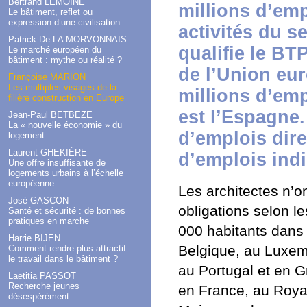
Bertrand LEMOINE
millions d’emp
Le bâtiment, reflet ou
expression d’une civilisation
activités du s
Patrick De LA MORVONNAIS
qualifie le BT
Le marché européen du
bâtiment : mythe ou réalité ?
de l’Union eu
Françoise MARION
Les multiples visages de la
millions d’emp
filière construction en Europe
est l’Espagne.
Jean-Paul BETBÈZE
La « nouvelle économie » du
d’emplois dire
logement
Laurent GHEKIÈRE
d’emplois indi
Une offre insuffisante de
logements urbains à l’échelle
européenne
Les architectes n’o
José GASCON
obligations selon 
Santé et sécurité : de bonnes
pratiques en marche
000 habitants dans
Harrie BIJEN
Belgique, au Luxe
Comment rendre plus attractif
le travail dans le bâtiment ?
au Portugal et en G
Laetitia PASSOT
Recherche jeunes
en France, au Roya
désespérément...