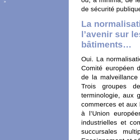
ou, a minima, de le 
»
de sécurité publiqu
La normalisat
l’avenir sur l
bâtiments…
Oui. La normalisa
Comité européen de
de la malveillance
Trois groupes de
terminologie, aux 
commerces et aux 
à l’Union europée
industrielles et c
succursales multip