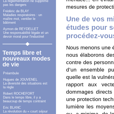
La réglementation ne supprime
pas les dangers
mesures de protect
Frédéric de BLAY
Maladies respiratoires : un
Une de vos mi
maître mot, ventiler le
bâtiment
études pour 
Aymon de REYDELLET
Une responsabilité légale et un
procédez-vou
devoir moral pour l'industriel
Nous menons une ét
Temps libre et
nous élaborons des
nouveaux modes
contre des personne
de vie
d’un ensemble pub
Préambule
quelle est la vulnér
Hugues de JOUVENEL
rapport aux vect
La diversité des situations est
la règle
dommages directs o
Robert ROCHEFORT
Dans le temps libre, il y a
une protection tech
beaucoup de temps contraint
lumière les moyens
Eric BLANC
La révolution du « court séjour