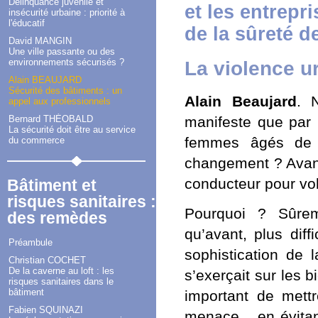
Délinquance juvénile et
et les entrepr
insécurité urbaine : priorité à
l'éducatif
de la sûreté d
David MANGIN
Une ville passante ou des
environnements sécurisés ?
La violence ur
Alain BEAUJARD
Sécurité des bâtiments : un
Alain Beaujard
. 
appel aux professionnels
Bernard THÉOBALD
manifeste que par 
La sécurité doit être au service
femmes âgés de 
du commerce
changement ? Avant,
conducteur pour vole
Bâtiment et
risques sanitaires :
Pourquoi ? Sûrem
des remèdes
qu’avant, plus dif
Préambule
sophistication de 
Christian COCHET
De la caverne au loft : les
s’exerçait sur les 
risques sanitaires dans le
bâtiment
important de mettr
Fabien SQUINAZI
menace... en évita