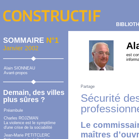
BIBLIOT
SOMMAIRE
N°1
Al
Janvier 2002
est co
informa
Alain SIONNEAU
Avant-propos
Partage
Demain, des villes
Sécurité de
plus sûres ?
professionn
Préambule
Charles ROJZMAN
La violence est le symptôme
Le commissair
d'une crise de la sociabilité
maîtres d’ouvr
Jean-Marie PETITCLERC