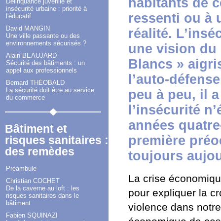
habitants de c
Délinquance juvénile et
insécurité urbaine : priorité à
ressenti ou à 
l'éducatif
David MANGIN
réalité. L’insé
Une ville passante ou des
environnements sécurisés ?
une vision du
Alain BEAUJARD
Blancs » aigri
Sécurité des bâtiments : un
appel aux professionnels
l’auto-défense
Bernard THÉOBALD
La sécurité doit être au service
peu à peu, il a
du commerce
l’insécurité n
années quatre-v
Bâtiment et
première préoc
risques sanitaires :
des remèdes
toujours aujou
Préambule
La crise économiqu
Christian COCHET
De la caverne au loft : les
pour expliquer la c
risques sanitaires dans le
bâtiment
violence dans notre 
Fabien SQUINAZI