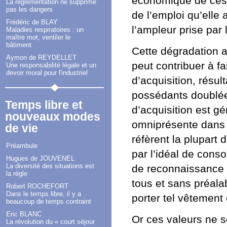
économique de ces 
La réglementation ne supprime
pas les dangers
de l’emploi qu’elle
Frédéric de BLAY
l’ampleur prise par 
Maladies respiratoires : un
maître mot, ventiler le
bâtiment
Cette dégradation 
Aymon de REYDELLET
peut contribuer à f
Une responsabilité légale et un
devoir moral pour l'industriel
d’acquisition, résu
possédants doublée
Temps libre et
d’acquisition est g
nouveaux modes
omniprésente dans 
de vie
réfèrent la plupart
Préambule
par l’idéal de cons
Hugues de JOUVENEL
La diversité des situations est
de reconnaissance p
la règle
tous et sans préalab
Robert ROCHEFORT
Dans le temps libre, il y a
porter tel vêtement
beaucoup de temps contraint
Eric BLANC
Or ces valeurs ne s
La révolution du « court séjour