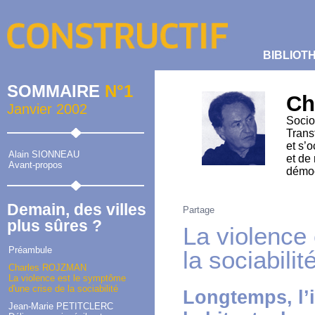
BIBLIOT
SOMMAIRE
N°1
Ch
Janvier 2002
Socio
Trans
et s’
Alain SIONNEAU
et de
Avant-propos
démoc
Demain, des villes
Partage
plus sûres ?
La violence
Préambule
la sociabilit
Charles ROJZMAN
La violence est le symptôme
d'une crise de la sociabilité
Longtemps, l’i
Jean-Marie PETITCLERC