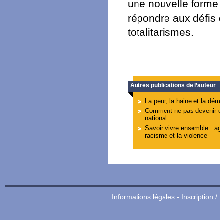
une nouvelle forme 
répondre aux défis
totalitarismes.
Autres publications de l’auteur
La peur, la haine et la dém
Comment ne pas devenir é
national
Savoir vivre ensemble : ag
racisme et la violence
Informations légales
-
Inscription /