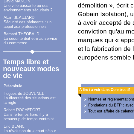
David MANGIN
démolition », écri
Une ville passante ou des
environnements sécurisés ?
Gobain Isolation), 
Alain BEAUJARD
à avoir accepté de 
Sécurité des bâtiments : un
appel aux professionnels
conviction qu'au mo
Bernard THÉOBALD
La sécurité doit être au service
marques qui « appo
du commerce
et la fabrication de
européens semble l
Temps libre et
nouveaux modes
de vie
Préambule
A lire / à voir dans Constructif
Hugues de JOUVENEL
La diversité des situations est
Normes et réglementations 
la règle
Fondations du BTP : avec l
Robert ROCHEFORT
Tout est affaire de calendri
Dans le temps libre, il y a
beaucoup de temps contraint
Eric BLANC
La révolution du « court séjour