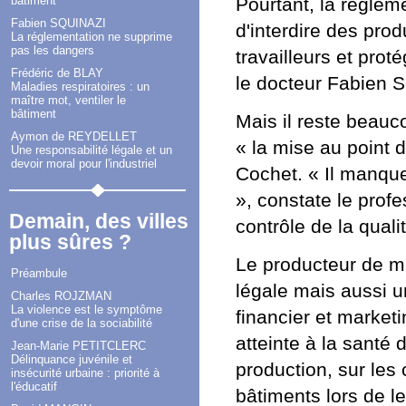
bâtiment
Pourtant, la réglem
Fabien SQUINAZI
d'interdire des prod
La réglementation ne supprime
pas les dangers
travailleurs et pro
Frédéric de BLAY
le docteur Fabien S
Maladies respiratoires : un
maître mot, ventiler le
bâtiment
Mais il reste beauco
Aymon de REYDELLET
« la mise au point 
Une responsabilité légale et un
devoir moral pour l'industriel
Cochet. « Il manque
», constate le prof
Demain, des villes
contrôle de la quali
plus sûres ?
Le producteur de m
Préambule
légale mais aussi un
Charles ROJZMAN
La violence est le symptôme
financier et market
d'une crise de la sociabilité
atteinte à la santé
Jean-Marie PETITCLERC
Délinquance juvénile et
production, sur les
insécurité urbaine : priorité à
l'éducatif
bâtiments lors de l