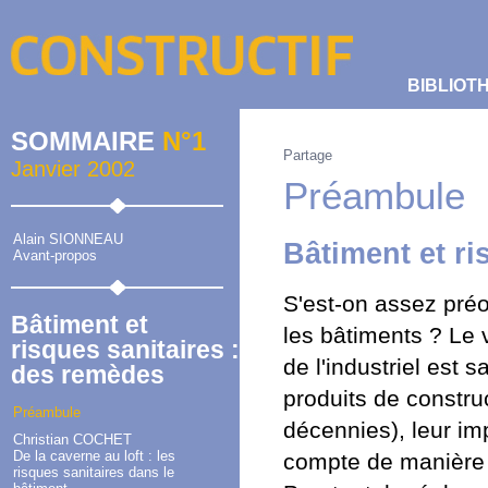
BIBLIOT
SOMMAIRE
N°1
Partage
Janvier 2002
Préambule
Alain SIONNEAU
Bâtiment et ri
Avant-propos
S'est-on assez préo
Bâtiment et
les bâtiments ? Le 
risques sanitaires :
de l'industriel est
des remèdes
produits de constru
Préambule
décennies), leur imp
Christian COCHET
De la caverne au loft : les
compte de manière 
risques sanitaires dans le