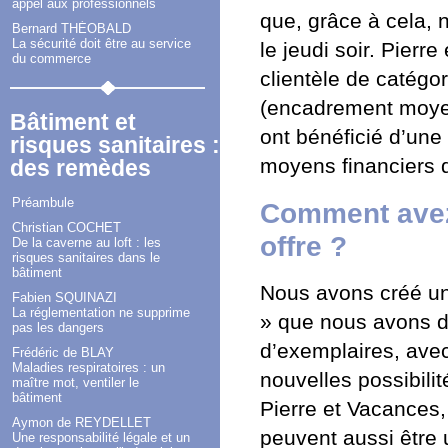
appel aux professionnels
que, grâce à cela, 
Bernard THÉOBALD
La sécurité doit être au service
le jeudi soir. Pierr
du commerce
clientèle de catégo
(encadrement moyen 
Bâtiment et
ont bénéficié d’une 
risques sanitaires :
moyens financiers 
des remèdes
Préambule
Comment avez-
Christian COCHET
offre ?
De la caverne au loft : les
risques sanitaires dans le
bâtiment
Nous avons créé un
Fabien SQUINAZI
La réglementation ne supprime
» que nous avons di
pas les dangers
d’exemplaires, avec
Frédéric de BLAY
Maladies respiratoires : un
nouvelles possibili
maître mot, ventiler le
bâtiment
Pierre et Vacances,
Aymon de REYDELLET
peuvent aussi être 
Une responsabilité légale et un