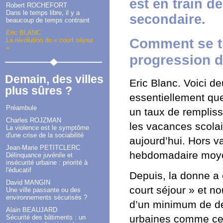
est en train d
Robert ROCHEFORT
Dans le temps libre, il y a
secondaire.
beaucoup de temps contraint
Eric BLANC
Comment se tra
La révolution du « court séjour
»
progression d
Demain, des villes
Eric Blanc. Voici d
plus sûres ?
essentiellement qu
Préambule
un taux de remplis
Charles ROJZMAN
les vacances scolair
La violence est le symptôme
d'une crise de la sociabilité
aujourd’hui. Hors v
Jean-Marie PETITCLERC
hebdomadaire moyen
Délinquance juvénile et
insécurité urbaine : priorité à
l'éducatif
Depuis, la donne a 
David MANGIN
court séjour » et 
Une ville passante ou des
environnements sécurisés ?
d’un minimum de de
Alain BEAUJARD
urbaines comme cel
Sécurité des bâtiments : un