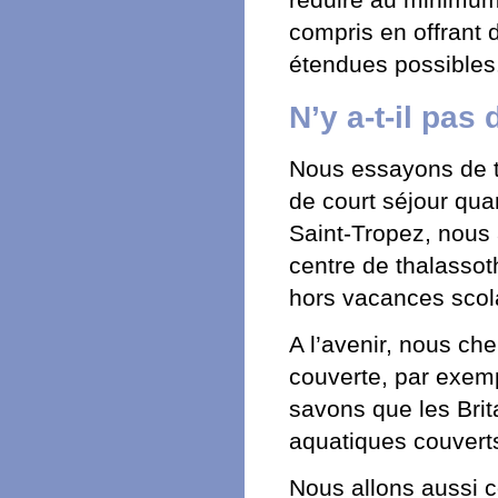
réduire au minimum l
compris en offrant d
étendues possibles
N’y a-t-il pas
Nous essayons de te
de court séjour quan
Saint-Tropez, nous 
centre de thalassoth
hors vacances scol
A l’avenir, nous ch
couverte, par exem
savons que les Bri
aquatiques couvert
Nous allons aussi c