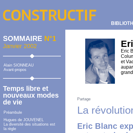
BIBLIOT
SOMMAIRE
N°1
Er
Janvier 2002
Eric 
Colum
et Va
Alain SIONNEAU
aupar
Avant-propos
grand
Temps libre et
nouveaux modes
Partage
de vie
La révolutio
Préambule
Hugues de JOUVENEL
Eric Blanc exp
La diversité des situations est
la règle