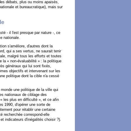
 des débats, plus ou moins apaisés,
nationale et bureaucratique), mais sur
le
sté - il l'est presque par nature -, ce
le nationale.
tion s'améliore, d'autres dont la
rd, qui a ses vertus, ne saurait tenir
onale, malgré tous les efforts et toutes
la « non-évaluabilité » : la politique
rès généraux qui lui sont fixés,
mes objectifs et intervenant sur les
une politique dont la cible n'a cessé
 monde une politique de la ville qui
mes nationaux de ciblage des
 « les plus en difficulté », et ce afin
ées 1990, d'opérer une sorte de
aitement pour rétablir une certaine
uité recherchée correspond-elle
t indicateurs d'inégalités choisir ?).