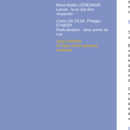
d
Marie-Noëlle LIENEMANN
n
Laïcité : la loi doit être
c
respectée
Carlos DA SILVA, Philippe
EYMERY
Radicalisation : deux points de
S
vue
s
Julien DAMON
Un bilan nécessairement
E
contrasté
s
l
l
d
d
m
d
C
n
t
d
d
é
v