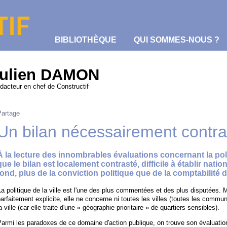
BIBLIOTHÈQUE
QUI SOMMES-NOUS ?
ulien DAMON
dacteur en chef de Constructif
Partage
Un bilan nécessairement contra
À la lecture des innombrables évaluations concernant la politi
que le bilan est localement contrasté, difficile à établir natio
fond, plus de la conviction politique que de la comptabilité 
L
a politique de la ville est l'une des plus commentées et des plus disputées. Ma
arfaitement explicite, elle ne concerne ni toutes les villes (toutes les comm
a ville (car elle traite d'une « géographie prioritaire » de quartiers sensibles).
armi les paradoxes de ce domaine d'action publique, on trouve son évaluation.