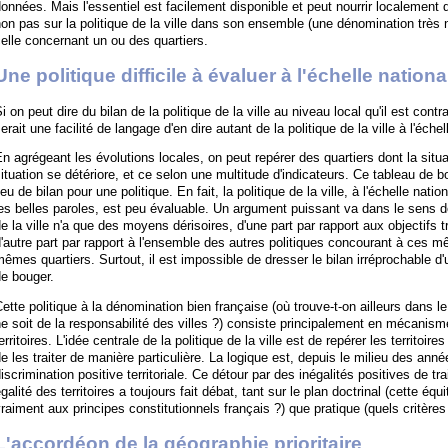
onnées. Mais l'essentiel est facilement disponible et peut nourrir localement
on pas sur la politique de la ville dans son ensemble (une dénomination très 
elle concernant un ou des quartiers.
Une politique difficile à évaluer à l'échelle nationa
i on peut dire du bilan de la politique de la ville au niveau local qu'il est contra
erait une facilité de langage d'en dire autant de la politique de la ville à l'échel
n agrégeant les évolutions locales, on peut repérer des quartiers dont la situa
ituation se détériore, et ce selon une multitude d'indicateurs. Ce tableau de bo
ieu de bilan pour une politique. En fait, la politique de la ville, à l'échelle nati
es belles paroles, est peu évaluable. Un argument puissant va dans le sens de 
e la ville n'a que des moyens dérisoires, d'une part par rapport aux objectifs t
'autre part par rapport à l'ensemble des autres politiques concourant à ces mê
êmes quartiers. Surtout, il est impossible de dresser le bilan irréprochable d'
e bouger.
ette politique à la dénomination bien française (où trouve-t-on ailleurs dans le
e soit de la responsabilité des villes ?) consiste principalement en mécanis
erritoires. L'idée centrale de la politique de la ville est de repérer les territoires
e les traiter de manière particulière. La logique est, depuis le milieu des ann
iscrimination positive territoriale. Ce détour par des inégalités positives de tr
galité des territoires a toujours fait débat, tant sur le plan doctrinal (cette éq
raiment aux principes constitutionnels français ?) que pratique (quels critères e
L'accordéon de la géographie prioritaire