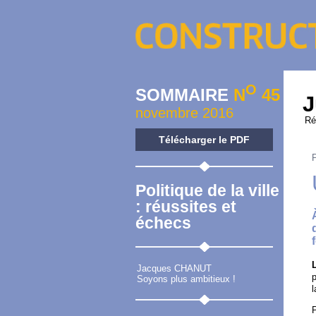
O
SOMMAIRE
N
45
J
novembre 2016
Ré
Télécharger le PDF
Politique de la ville
: réussites et
échecs
Jacques CHANUT
p
Soyons plus ambitieux !
l
P