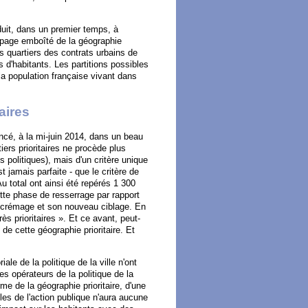
uit, dans un premier temps, à
oupage emboîté de la géographie
es quartiers des contrats urbains de
s d'habitants. Les partitions possibles
a population française vivant dans
taires
noncé, à la mi-juin 2014, dans un beau
ers prioritaires ne procède plus
s politiques), mais d'un critère unique
t jamais parfaite - que le critère de
u total ont ainsi été repérés 1 300
ette phase de resserrage par rapport
 écrémage et son nouveau ciblage. En
ès prioritaires ». Et ce avant, peut-
 de cette géographie prioritaire. Et
ale de la politique de la ville n'ont
s opérateurs de la politique de la
rme de la géographie prioritaire, d'une
les de l'action publique n'aura aucune