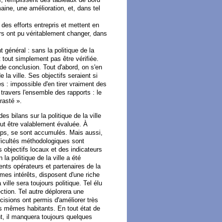
aine, une amélioration, et, dans tel
des efforts entrepris et mettent en
rs ont pu véritablement changer, dans
 général : sans la politique de la
ut tout simplement pas être vérifiée.
de conclusion. Tout d'abord, on s'en
de la ville. Ses objectifs seraient si
 : impossible d'en tirer vraiment des
 travers l'ensemble des rapports : le
trasté ».
es bilans sur la politique de la ville
peut être valablement évaluée. À
temps, se sont accumulés. Mais aussi,
fficultés méthodologiques sont
s objectifs locaux et des indicateurs
 la politique de la ville a été
rents opérateurs et partenaires de la
êmes intérêts, disposent d'une riche
 ville sera toujours politique. Tel élu
ection. Tel autre déplorera une
cisions ont permis d'améliorer très
es mêmes habitants. En tout état de
ent, il manquera toujours quelques