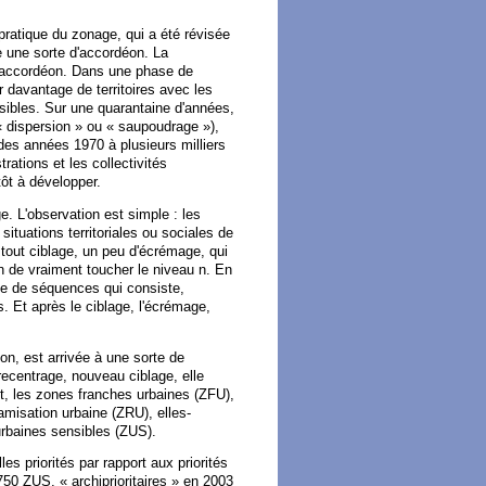
pratique du zonage, qui a été révisée
e une sorte d'accordéon. La
d'accordéon. Dans une phase de
rir davantage de territoires avec les
nsibles. Sur une quarantaine d'années,
« dispersion » ou « saupoudrage »),
 des années 1970 à plusieurs milliers
ations et les collectivités
tôt à développer.
e. L'observation est simple : les
situations territoriales ou sociales de
s tout ciblage, un peu d'écrémage, qui
in de vraiment toucher le niveau n. En
ite de séquences qui consiste,
rs. Et après le ciblage, l'écrémage,
éon, est arrivée à une sorte de
centrage, nouveau ciblage, elle
t, les zones franches urbaines (ZFU),
amisation urbaine (ZRU), elles-
urbaines sensibles (ZUS).
les priorités par rapport aux priorités
750 ZUS, « archiprioritaires » en 2003