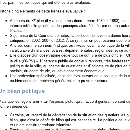
ffet, parmi les politiques qui ont été les plus évaluées.
istons cinq éléments de cette frénésie évaluative :
e
Au cours du X
plan (il y a longtemps donc... entre 1989 et 1993), elle 
interministérielle guidée par les principes alors édictés par un très auto
l'évaluation.
Sujet prisé de la Cour des comptes, la politique de la ville a donné lieu
critiques, en 2002, 2007 et 2012. À ce rythme, on peut estimer que le p
Ancrée, comme son nom l'indique, au niveau local, la politique de la vi
incalculable d'instances locales, départementales, régionales, et ce au 
Elle dispose d'un observatoire dédié tout ce qu'il y a de plus officiel, l'O
1
la ville (ONPV)
. L'instance publie de copieux rapports, très intéressant
politique de la ville, au prisme de questions et d'indicateurs de plus en
sociale, du cadre de vie, du développement économique.
Une profession spécialisée, celle des évaluateurs de la politique de la vi
ou bien dans des cabinets généralistes, a pu se structurer.
Un bilan politique
ais quelles leçons tirer ? En l'espèce, plutôt qu'un accord général, ce sont 
sont en présence.
Certains, au regard de la dégradation de la situation des quartiers les pl
bilan, que c'est le dépôt de bilan qui est nécessaire. La politique de la vi
et un creuset du terrorisme islamiste.
D'autres, s'appuyant sur la littérature administrative, riche d'informati