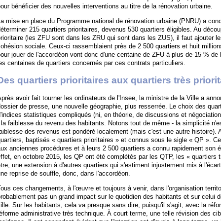
our bénéficier des nouvelles interventions au titre de la rénovation urbaine.
La mise en place du Programme national de rénovation urbaine (PNRU) a cond
éterminer 215 quartiers prioritaires, devenus 530 quartiers éligibles. Au déc
rioritaire (les ZFU sont dans les ZRU qui sont dans les ZUS), il faut ajouter l
ohésion sociale. Ceux-ci rassemblaient près de 2 500 quartiers et huit million
our jouer de l'accordéon vont donc d'une centaine de ZFU à plus de 15 % de l
es centaines de quartiers concernés par ces contrats particuliers.
Des quartiers prioritaires aux quartiers très priori
près avoir fait tourner les ordinateurs de l'Insee, la ministre de la Ville a an
ossier de presse, une nouvelle géographie, plus resserrée. Le choix des quarti
'indices statistiques compliqués (ni, en théorie, de discussions et négociation
 la faiblesse du revenu des habitants. Notons tout de même - la simplicité n'es
aiblesse des revenus est pondéré localement (mais c'est une autre histoire). A
uartiers, baptisés « quartiers prioritaires » et connus sous le sigle « QP ». C
aux anciennes procédures et à leurs 2 500 quartiers a connu rapidement son
ffet, en octobre 2015, les QP ont été complétés par les QTP, les « quartiers tr
tre, une extension à d'autres quartiers qui s'estiment injustement mis à l'écart
ne reprise de souffle, donc, dans l'accordéon.
ous ces changements, à l'œuvre et toujours à venir, dans l'organisation territori
robablement pas un grand impact sur le quotidien des habitants et sur celui de
ille. Sur les habitants, cela va presque sans dire, puisqu'il s'agit, avec la réfo
éforme administrative très technique. À court terme, une telle révision des cib