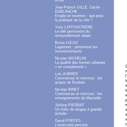
limité
Jean-Patrick GILLE, Cécile
DUBLANCHE
Emploi et insertion : que peut
la politique de la ville ?
Yves LAFFOUCRIÈRE
Le défi permanent du
renouvellement urbain
Bruno LUCAS
Logement : pérenniser les
investissements
Nicolas MICHELIN
La qualité des formes urbaines
C
« en complément »
n
Loïc AUBRÉE
l
Commerces et services : les
l
acquis de Roubaix
i
Nicolas BINET
l
Commerces et services : les
e
enseignements de Marseille
p
m
Jérôme PIERRAT
Un trafic de drogue à grande
s
échelle
s
v
David PORTES
c
L'insécurité persiste