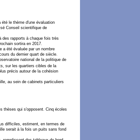
a été le thème d'une évaluation
risé Conseil scientifique de
 à des rapports à chaque fois très
rochain sortira en 2017.
lle a été évaluée par un nombre
cours du dernier quart de siècle.
bservatoire national de la politique de
s, sur les quartiers cibles de la
 plus précis autour de la cohésion
lle, au sein de cabinets particuliers
des thèses qui s'opposent. Cinq écoles
us difficiles, estiment, en termes de
lle serait à la fois un puits sans fond
ons, remplissent des tableaux de bord