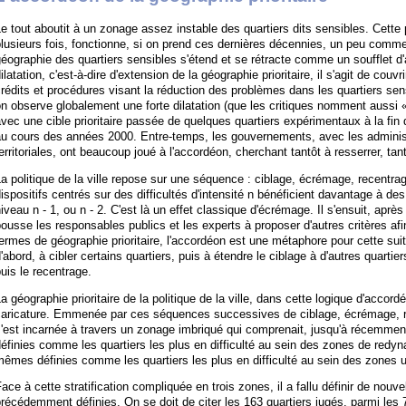
e tout aboutit à un zonage assez instable des quartiers dits sensibles. Cette 
lusieurs fois, fonctionne, si on prend ces dernières décennies, un peu comm
éographie des quartiers sensibles s'étend et se rétracte comme un soufflet 
ilatation, c'est-à-dire d'extension de la géographie prioritaire, il s'agit de couv
rédits et procédures visant la réduction des problèmes dans les quartiers se
n observe globalement une forte dilatation (que les critiques nomment aussi 
vec une cible prioritaire passée de quelques quartiers expérimentaux à la fin
u cours des années 2000. Entre-temps, les gouvernements, avec les administr
erritoriales, ont beaucoup joué à l'accordéon, cherchant tantôt à resserrer, tan
a politique de la ville repose sur une séquence : ciblage, écrémage, recentrag
ispositifs centrés sur des difficultés d'intensité n bénéficient davantage à des 
iveau n - 1, ou n - 2. C'est là un effet classique d'écrémage. Il s'ensuit, aprè
ousse les responsables publics et les experts à proposer d'autres critères af
ermes de géographie prioritaire, l'accordéon est une métaphore pour cette su
'abord, à cibler certains quartiers, puis à étendre le ciblage à d'autres quartie
uis le recentrage.
a géographie prioritaire de la politique de la ville, dans cette logique d'accord
caricature. Emmenée par ces séquences successives de ciblage, écrémage, re
'est incarnée à travers un zonage imbriqué qui comprenait, jusqu'à récemmen
éfinies comme les quartiers les plus en difficulté au sein des zones de redyn
êmes définies comme les quartiers les plus en difficulté au sein des zones 
ace à cette stratification compliquée en trois zones, il a fallu définir de nouvel
récédemment définies. On se doit de citer les 163 quartiers jugés, parmi les 