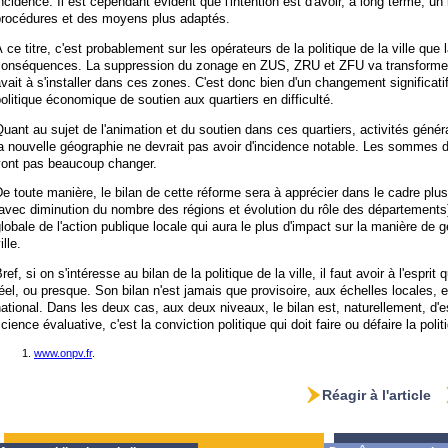
ncidence. Il est cependant évident que l'intention est d'avoir, à long terme, u
procédures et des moyens plus adaptés.
 ce titre, c'est probablement sur les opérateurs de la politique de la ville que 
conséquences. La suppression du zonage en ZUS, ZRU et ZFU va transformer l
vait à s'installer dans ces zones. C'est donc bien d'un changement significatif 
olitique économique de soutien aux quartiers en difficulté.
uant au sujet de l'animation et du soutien dans ces quartiers, activités géné
a nouvelle géographie ne devrait pas avoir d'incidence notable. Les sommes dév
vont pas beaucoup changer.
e toute manière, le bilan de cette réforme sera à apprécier dans le cadre plus 
avec diminution du nombre des régions et évolution du rôle des départements)
lobale de l'action publique locale qui aura le plus d'impact sur la manière de gé
ille.
ref, si on s'intéresse au bilan de la politique de la ville, il faut avoir à l'esprit
éel, ou presque. Son bilan n'est jamais que provisoire, aux échelles locales, 
ational. Dans les deux cas, aux deux niveaux, le bilan est, naturellement, d'e
cience évaluative, c'est la conviction politique qui doit faire ou défaire la politi
www.onpv.fr
.
Réagir à l'article