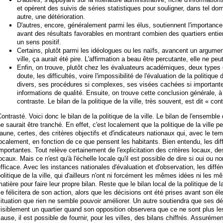
et opèrent des suivis de séries statistiques pour souligner, dans tel dom
autre, une détérioration.
D'autres, encore, généralement parmi les élus, soutiennent l'importance 
avant des résultats favorables en montrant combien des quartiers entie
un sens positif.
Certains, plutôt parmi les idéologues ou les naïfs, avancent un argument
ville, ça aurait été pire. L'affirmation a beau être percutante, elle ne pe
Enfin, on trouve, plutôt chez les évaluateurs académiques, deux types 
doute, les difficultés, voire l'impossibilité de l'évaluation de la politique 
divers, ses procédures si complexes, ses visées cachées si importantes
informations de qualité. Ensuite, on trouve cette conclusion générale, à
contraste. Le bilan de la politique de la ville, très souvent, est dit « con
ontrasté. Voici donc le bilan de la politique de la ville. Le bilan de l'ensemble d
e saurait être tranché. En effet, c'est localement que la politique de la ville 
'aune, certes, des critères objectifs et d'indicateurs nationaux qui, avec le 
ocalement, en fonction de ce que pensent les habitants. Bien entendu, les di
mportantes. Tout relève certainement de l'explicitation des critères locaux, de
ocaux. Mais ce n'est qu'à l'échelle locale qu'il est possible de dire si oui ou non
fficace. Avec les instances nationales d'évaluation et d'observation, les diffé
olitique de la ville, qui d'ailleurs n'ont ni forcément les mêmes idées ni les m
atière pour faire leur propre bilan. Reste que le bilan local de la politique de la
e félicitera de son action, alors que les décisions ont été prises avant son él
ituation que rien ne semble pouvoir améliorer. Un autre soutiendra que ses dé
isiblement un quartier quand son opposition observera que ce ne sont plus l
ause, il est possible de fournir, pour les villes, des bilans chiffrés. Assurém