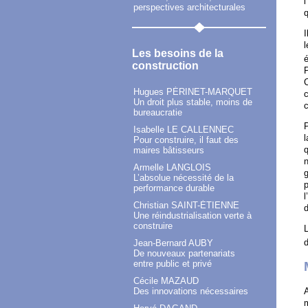
l
perspectives architecturales
q
I
Les besoins de la
é
construction
C
Hugues PÉRINET-MARQUET
c
Un droit plus stable, moins de
c
bureaucratie
P
Isabelle LE CALLENNEC
l
Pour construire, il faut des
q
maires bâtisseurs
n
Armelle LANGLOIS
g
L’absolue nécessité de la
p
performance durable
l
Christian SAINT-ÉTIENNE
d
Une réindustrialisation verte à
construire
L
d
Jean-Bernard AUBY
De nouveaux partenariats
entre public et privé
Cécile MAZAUD
A
Des innovations nécessaires