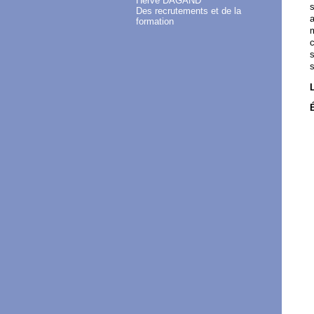
Hervé DAGAND
s
Des recrutements et de la
a
formation
m
c
s
s