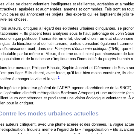
es villes se disent volontiers intelligentes et résilientes, agréables et aimab
attractives, apaisées et augmentées, amènes et commodes. Tels sont en tout
unicipales qui annoncent les projets, des experts qui les baptisent de jolis t
ivre les choses.
rois auteurs, critiques à l’égard des épithètes urbaines clinquantes, se pronon
tationnaire ». Ils placent leurs analyses sous le haut patronage de John Stuar
’économique politique, l’humanité, en effet, devrait choisir un état stationn
nglais du libéralisme et de l’utilitarisme, parfois considéré également comme
a décroissance, écrit, dans ses
Principes d’économie politique (1848)
, que « l
edoutable par lui-même ». Mieux, il estime qu’« il n’est pas nécessaire de fair
a population et de la richesse n’implique pas l’immobilité du progrès humain »
ans leur ouvrage, Philippe Bihouix, Sophie Jeantet et Clémence de Selva soul
’est pas figer. S’ils disent, avec force, qu’il faut bien moins construire, ils di
1
atière à changer la ville et la vie
.
n ingénieur (directeur général de l’AREP, agence d’architecture de la SNCF), u
e l’opération d’intérêt métropolitain Bordeaux Aéroparc) et une architecte (a
llient leurs compétences et produisent une vision écologique volontariste. À c
ien pour la critiquer.
Contre les modes urbaines actuelles
es auteurs critiquent, avec une plume acérée et des données, la vogue actuel
étropolisation. Inquiets même à l’égard de la « mégapolisation » (ils avancent