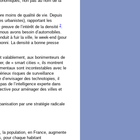
économiques, non pas au nom de la
ore moins de qualité de vie. Depuis
 urbanistes), rapportant les
2
preuve de l’intérêt de la densité
.
 nous avons besoin d’automobiles.
uit à fuir la ville, le week-end (pour
 honni. La densité a bonne presse
tôt valablement, aux bonimenteurs de
er, de « smart cities », ils montrent
émentaux sont incontestables avec le
sérieux risques de surveillance
e d’envisager des technotopies, il
t pas de l’intelligence experte dans
lective pour aménager des villes et
banisation par une stratégie radicale
, la population, en France, augmente
, pour chaque habitant