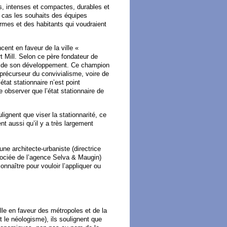
les, intenses et compactes, durables et
 cas les souhaits des équipes
ermes et des habitants qui voudraient
cent en faveur de la ville «
t Mill. Selon ce père fondateur de
aire de son développement. Ce champion
 précurseur du convivialisme, voire de
’état stationnaire n’est point
e observer que l’état stationnaire de
.
ignent que viser la stationnarité, ce
sent aussi qu’il y a très largement
ne architecte-urbaniste (directrice
ssociée de l’agence Selva & Maugin)
onnaître pour vouloir l’appliquer ou
le en faveur des métropoles et de la
 le néologisme), ils soulignent que