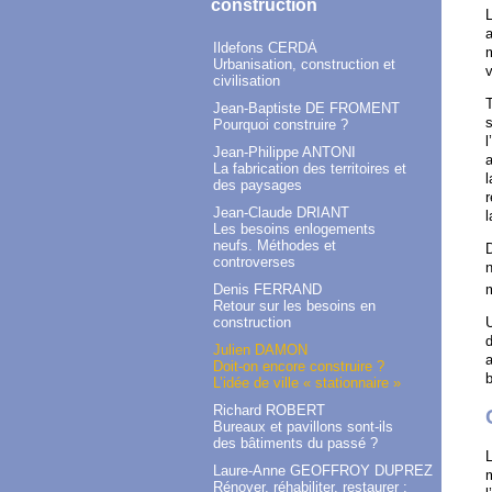
construction
L
Ildefons CERDÀ
m
Urbanisation, construction et
v
civilisation
T
Jean-Baptiste DE FROMENT
s
Pourquoi construire ?
l
Jean-Philippe ANTONI
a
La fabrication des territoires et
l
des paysages
r
Jean-Claude DRIANT
l
Les besoins enlogements
neufs. Méthodes et
D
controverses
n
Denis FERRAND
m
Retour sur les besoins en
construction
U
d
Julien DAMON
a
Doit-on encore construire ?
b
L’idée de ville « stationnaire »
Richard ROBERT
Bureaux et pavillons sont-ils
des bâtiments du passé ?
L
Laure-Anne GEOFFROY DUPREZ
m
Rénover, réhabiliter, restaurer :