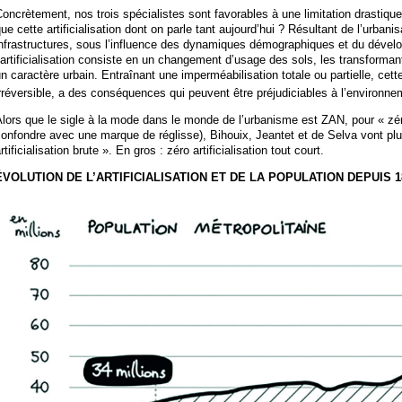
oncrètement, nos trois spécialistes sont favorables à une limitation drastique d
ue cette artificialisation dont on parle tant aujourd’hui ? Résultant de l’urbani
infrastructures, sous l’influence des dynamiques démographiques et du déve
’artificialisation consiste en un changement d’usage des sols, les transforman
n caractère urbain. Entraînant une imperméabilisation totale ou partielle, cett
rréversible, a des conséquences qui peuvent être préjudiciables à l’environn
lors que le sigle à la mode dans le monde de l’urbanisme est ZAN, pour « zéro 
onfondre avec une marque de réglisse), Bihouix, Jeantet et de Selva vont plus
rtificialisation brute ». En gros : zéro artificialisation tout court.
ÉVOLUTION DE L’ARTIFICIALISATION ET DE LA POPULATION DEPUIS 1