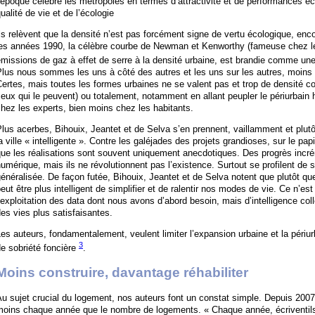
’époque célèbre les métropoles en termes d’attractivité et de performances 
ualité de vie et de l’écologie
ls relèvent que la densité n’est pas forcément signe de vertu écologique, enc
les années 1990, la célèbre courbe de Newman et Kenworthy (fameuse chez les
missions de gaz à effet de serre à la densité urbaine, est brandie comme une 
Plus nous sommes les uns à côté des autres et les uns sur les autres, moins
ertes, mais toutes les formes urbaines ne se valent pas et trop de densité cond
eux qui le peuvent) ou totalement, notamment en allant peupler le périurbain
hez les experts, bien moins chez les habitants.
lus acerbes, Bihouix, Jeantet et de Selva s’en prennent, vaillamment et plu
a ville « intelligente ». Contre les galéjades des projets grandioses, sur le papi
ue les réalisations sont souvent uniquement anecdotiques. Des progrès incr
umérique, mais ils ne révolutionnent pas l’existence. Surtout se profilent de 
énéralisée. De façon futée, Bihouix, Jeantet et de Selva notent que plutôt qu
eut être plus intelligent de simplifier et de ralentir nos modes de vie. Ce n’es
’exploitation des data dont nous avons d’abord besoin, mais d’intelligence col
es vies plus satisfaisantes.
es auteurs, fondamentalement, veulent limiter l’expansion urbaine et la périur
3
e sobriété foncière
.
Moins construire, davantage réhabiliter
u sujet crucial du logement, nos auteurs font un constat simple. Depuis 2007
moins chaque année que le nombre de logements. « Chaque année, écriventils