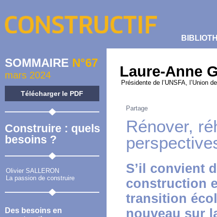
BIBLIOT
SOMMAIRE
N°67
Laure-Anne
mars 2024
Présidente de l’UNSFA, l’Union de
Télécharger le PDF
Partage
Rénover, réh
Construire : quels
besoins ?
perspectives
S’il convient 
Olivier SALLERON
La passion de construire
construction e
transition éco
Des besoins en
nouveau sur la