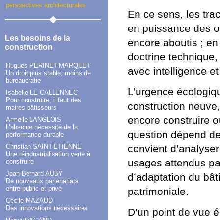
perspectives architecturales
En ce sens, les tra
en puissance des o
Les besoins de la
encore aboutis ; en 
construction
doctrine technique,
Hugues PÉRINET-MARQUET
avec intelligence et 
Un droit plus stable, moins de
bureaucratie
L’urgence écologiqu
Isabelle LE CALLENNEC
Pour construire, il faut des
construction neuve
maires bâtisseurs
encore construire 
Armelle LANGLOIS
L’absolue nécessité de la
question dépend de 
performance durable
convient d’analyser 
Christian SAINT-ÉTIENNE
Une réindustrialisation verte à
usages attendus par 
construire
Jean-Bernard AUBY
d’adaptation du bâti
De nouveaux partenariats
entre public et privé
patrimoniale.
Cécile MAZAUD
Des innovations nécessaires
D’un point de vue é