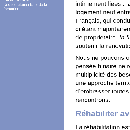
Hervé DAGAND
intimement liées : l
Des recrutements et de la
formation
logement neuf entra
Français, qui condu
ci étant majoritair
de propriétaire.
In f
soutenir la rénovati
Nous ne pouvons opp
pensée binaire ne re
multiplicité des be
une approche territ
d’embrasser toutes 
rencontrons.
Réhabiliter a
La réhabilitation es