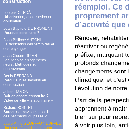
construction
réemploi. Ce 
Ildefons CERDÀ
proprement arc
Urbanisation, construction et
civilisation
d’activité que
Jean-Baptiste DE FROMENT
Pourquoi construire ?
Rénover, réhabiliter
Jean-Philippe ANTONI
La fabrication des territoires et
réactiver ou régéné
des paysages
préfixe, marquant t
Jean-Claude DRIANT
Les besoins enlogements
profonds changemen
neufs. Méthodes et
controverses
changements sont in
Denis FERRAND
climatique, et c’es
Retour sur les besoins en
construction
l’évolution de notre
Julien DAMON
Doit-on encore construire ?
L’art de la perspect
L’idée de ville « stationnaire »
apprennent à maîtri
Richard ROBERT
Bureaux et pavillons sont-ils
bien sûr pour repré
des bâtiments du passé ?
Laure-Anne GEOFFROY DUPREZ
à voir plus loin, ant
Rénover, réhabiliter, restaurer :