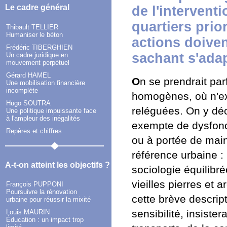
Le cadre général
de l'intervent
quartiers prior
Thibault TELLIER
Humaniser le béton
actions doiven
Frédéric TIBERGHIEN
sachant s'ada
Un cadre juridique en
mouvement perpétuel
Gérard HAMEL
O
n se prendrait parf
Une mobilisation financière
incomplète
homogènes, où n'exi
Hugo SOUTRA
reléguées. On y déc
Une politique impuissante face
à l'ampleur des inégalités
exempte de dysfonct
Repères et chiffres
ou à portée de main
référence urbaine : 
A-t-on atteint les objectifs ?
sociologie équilibr
vieilles pierres et
François PUPPONI
Poursuivre la rénovation
cette brève descrip
urbaine pour réussir la mixité
sensibilité, insist
Louis MAURIN
Éducation : un impact trop