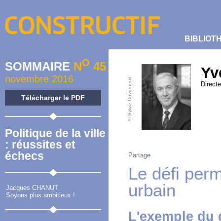
BIBLIOT
O
SOMMAIRE
N
45
Yv
novembre 2016
© Sylvie Duverneuil
Direct
Télécharger le PDF
Politique de la ville
: réussites et
échecs
Partage
Le défi per
urbain
Jacques CHANUT
Soyons plus ambitieux !
L'exemple du 