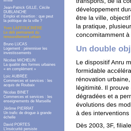
transports, de la co
limité
Jean-Patrick GILLE, Cécile
développement durab
DUBLANCHE
Emploi et insertion : que peut
être la ville, objec
la politique de la ville ?
la pratique, plusie
Yves LAFFOUCRIÈRE
Le défi permanent du
concomitamment à l
renouvellement urbain
Bruno LUCAS
Un double obj
Logement : pérenniser les
investissements
Nicolas MICHELIN
Le dispositif Anru 
La qualité des formes urbaines
« en complément »
formidable accéléra
Loïc AUBRÉE
rénovation urbaine, 
Commerces et services : les
acquis de Roubaix
légitimité. Il prouve
Nicolas BINET
dégradées et a perm
Commerces et services : les
enseignements de Marseille
évolutions des mode
Jérôme PIERRAT
à des interventions
Un trafic de drogue à grande
échelle
Dès 2003, 3F, filial
David PORTES
L'insécurité persiste