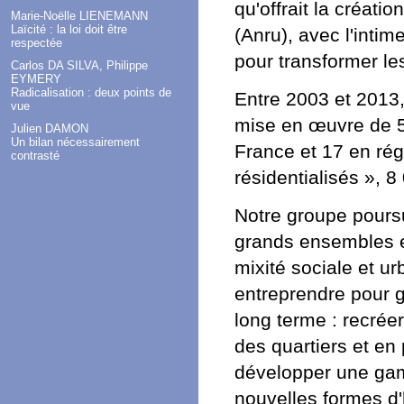
qu'offrait la créati
Marie-Noëlle LIENEMANN
Laïcité : la loi doit être
(Anru), avec l'intim
respectée
pour transformer le
Carlos DA SILVA, Philippe
EYMERY
Radicalisation : deux points de
Entre 2003 et 2013,
vue
mise en œuvre de 57
Julien DAMON
Un bilan nécessairement
France et 17 en régi
contrasté
résidentialisés », 8
Notre groupe poursui
grands ensembles et
mixité sociale et urb
entreprendre pour ga
long terme : recréer
des quartiers et en 
développer une gamm
nouvelles formes d'h