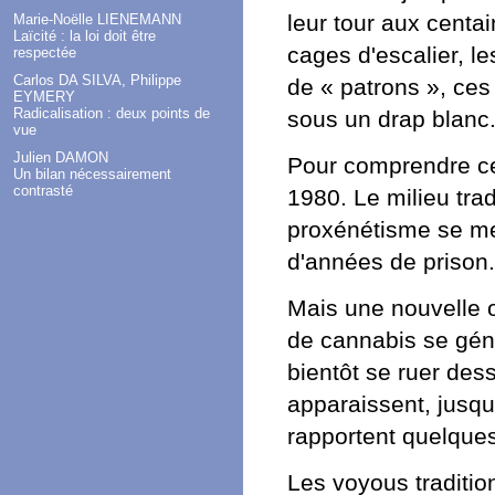
leur tour aux centa
Marie-Noëlle LIENEMANN
Laïcité : la loi doit être
cages d'escalier, l
respectée
Carlos DA SILVA, Philippe
de « patrons », ces 
EYMERY
Radicalisation : deux points de
sous un drap blanc
vue
Julien DAMON
Pour comprendre cet
Un bilan nécessairement
contrasté
1980. Le milieu trad
proxénétisme se meu
d'années de prison.
Mais une nouvelle o
de cannabis se géné
bientôt se ruer dess
apparaissent, jusqu
rapportent quelques
Les voyous traditio