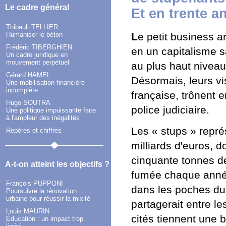
Le cadre général
Et en trente a
Thibault TELLIER
Humaniser le béton
L
e petit business a
Frédéric TIBERGHIEN
en un capitalisme s
Un cadre juridique en
mouvement perpétuel
au plus haut niveau
Gérard HAMEL
Désormais, leurs v
Une mobilisation financière
incomplète
française, trônent 
Hugo SOUTRA
police judiciaire.
Une politique impuissante face
à l'ampleur des inégalités
Les « stups » repré
Repères et chiffres
milliards d'euros, d
cinquante tonnes de
A-t-on atteint les objectifs ?
fumée chaque année.
François PUPPONI
dans les poches du 
Poursuivre la rénovation
urbaine pour réussir la mixité
partagerait entre l
Louis MAURIN
cités tiennent une 
Éducation : un impact trop