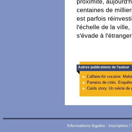
proximité, aujourd'h
centaines de millier
est parfois réinvest
l'échelle de la ville
s'évade à l'étranger
Autres publications de l’auteur
L’affaire Air cocaïne. Maf
Parrains de cités. Enquête
Caïds story. Un siècle de 
Informations légales
-
Inscription /