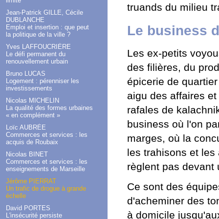
limité
truands du milieu t
Jean-Patrick GILLE, Cécile
DUBLANCHE
Le business d
Emploi et insertion : que peut
la politique de la ville ?
Yves LAFFOUCRIÈRE
Les ex-petits voyo
Le défi permanent du
renouvellement urbain
des filières, du pr
Bruno LUCAS
épicerie de quarti
Logement : pérenniser les
investissements
aigu des affaires et
Nicolas MICHELIN
rafales de kalachni
La qualité des formes urbaines
« en complément »
business où l'on pa
Loïc AUBRÉE
Commerces et services : les
marges, où la conc
acquis de Roubaix
les trahisons et le
Nicolas BINET
Commerces et services : les
règlent pas devant
enseignements de Marseille
Jérôme PIERRAT
Ce sont des équipes
Un trafic de drogue à grande
échelle
d'acheminer des ton
David PORTES
à domicile jusqu'au
L'insécurité persiste