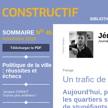
BIBLIOT
O
SOMMAIRE
N
45
Jé
novembre 2016
© Axel Tardieu
Journal
Télécharger le PDF
Politique de la ville
: réussites et
Partage
échecs
Un trafic de
Aujourd'hui, p
Jacques CHANUT
Soyons plus ambitieux !
les quartiers s
de stupéfiants,