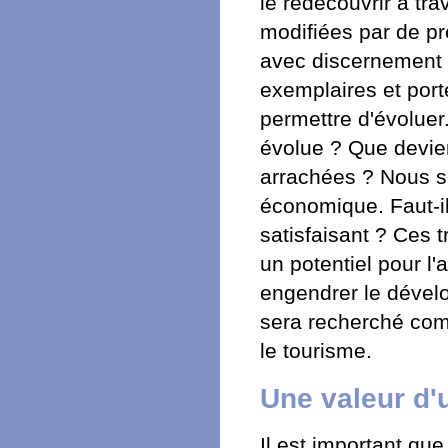
le redécouvrir à tr
modifiées par de pré
avec discernement su
exemplaires et port
permettre d'évoluer
évolue ? Que devie
arrachées ? Nous s
économique. Faut-il
satisfaisant ? Ces 
un potentiel pour l'
engendrer le dével
sera recherché comm
le tourisme.
Une valeur d'
Il est important qu