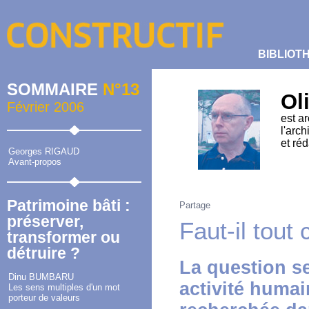
BIBLIOT
SOMMAIRE
N°13
Ol
Février 2006
est a
l'arc
et ré
Georges RIGAUD
Avant-propos
Patrimoine bâti :
Partage
préserver,
Faut-il tout
transformer ou
détruire ?
La question s
Dinu BUMBARU
activité humai
Les sens multiples d'un mot
porteur de valeurs