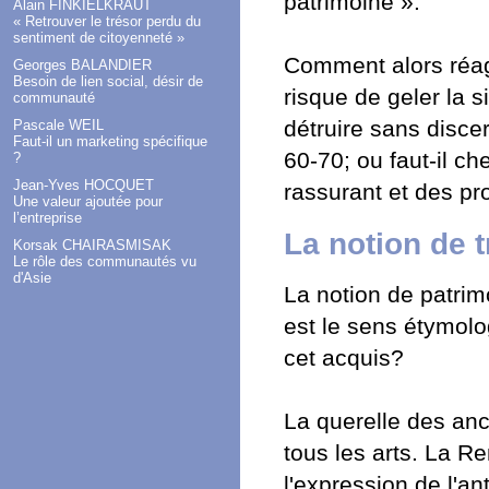
patrimoine ».
Alain FINKIELKRAUT
« Retrouver le trésor perdu du
sentiment de citoyenneté »
Comment alors réagi
Georges BALANDIER
Besoin de lien social, désir de
risque de geler la si
communauté
détruire sans disc
Pascale WEIL
Faut-il un marketing spécifique
60-70; ou faut-il c
?
Jean-Yves HOCQUET
rassurant et des pr
Une valeur ajoutée pour
l’entreprise
La notion de 
Korsak CHAIRASMISAK
Le rôle des communautés vu
d'Asie
La notion de patrim
est le sens étymolo
cet acquis?
La querelle des anc
tous les arts. La Re
l'expression de l'an