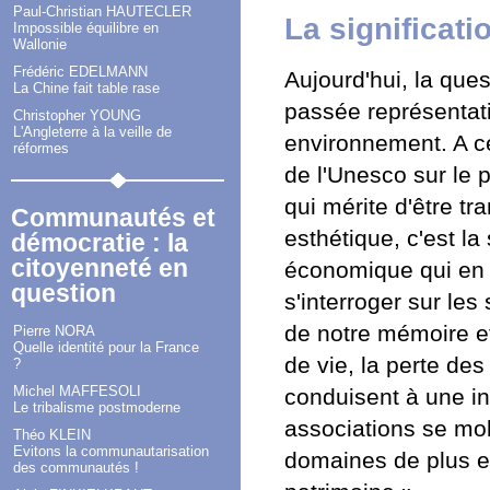
Paul-Christian HAUTECLER
La significati
Impossible équilibre en
Wallonie
Frédéric EDELMANN
Aujourd'hui, la que
La Chine fait table rase
passée représentati
Christopher YOUNG
L'Angleterre à la veille de
environnement. A ce t
réformes
de l'Unesco sur le 
qui mérite d'être t
Communautés et
esthétique, c'est la
démocratie : la
citoyenneté en
économique qui en ju
question
s'interroger sur le
de notre mémoire et
Pierre NORA
Quelle identité pour la France
de vie, la perte des 
?
Michel MAFFESOLI
conduisent à une in
Le tribalisme postmoderne
associations se mob
Théo KLEIN
Evitons la communautarisation
domaines de plus en
des communautés !