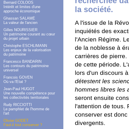
recherchée dan
Bernard COLOOS
Intérêt et limites d'une
la société.
approche économique
Ghassan SALAMÉ
A l'issue de la Révo
La valeur de l'ancien
Gilles NOURISSIER
inquiétés des exac
Un patrimoine courant au cœur
l'Ancien Régime. L
du projet urbain
Christophe ESCHLIMANN
de la noblesse à ér
Les enjeux de la valorisation
du patrimoine
carrières de pierre
Francesco BANDARIN
de cette période. L'
Les contours du patrimoine
universel
lors d'un discours 
Francois GOVEN
détestent les scien
Où va l'Etat ?
hommes libres les a
Jean-Paul HUGOT
Une nouvelle compétence pour
seront ensuite con
les collectivités territoriales
Rudy RICCIOTTI
l'attention de tous.
Le pamphlet de l'homme de
l'art
conserver est donc 
Olivier GODET
divergents.
Faut-il tout conserver ?