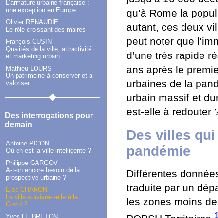
L’armature urbaine française :
une exception en Europe
qu’à Rome la popul
Olivier RENAUDIE
autant, ces deux vi
Le rôle croissant des maires
peut noter que l’im
François CUSIN
Qualités de la ville, attractivité
d’une très rapide ré
et marketing urbain
ans après le premi
Mathieu LOURS
Un patrimoine à conserver et à
urbaines de la pand
valoriser
urbain massif et du
est-elle à redouter 
Des interrogations pour
demain
Des villes qui
Antoine PICON
pandémie
Où en est la ville intelligente ?
Philippe GARGOV
A-t-on encore besoin de la
Différentes données
prospective urbaine ?
traduite par un dép
Elsa CHARON
La ville survivra-t-elle à la
les zones moins de
Covid ?
Yves LE BRETON