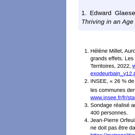
1. Edward Glaese
Thriving in an Age 
Hélène Millet, Aur
grands effets. Les
Territoires, 2022,
w
exodeurbain_v12.
INSEE, « 26 % de 
les communes dens
www.insee.fr/fr/st
Sondage réalisé a
400 personnes.
Jean-Pierre Orfeui
ne doit pas être da