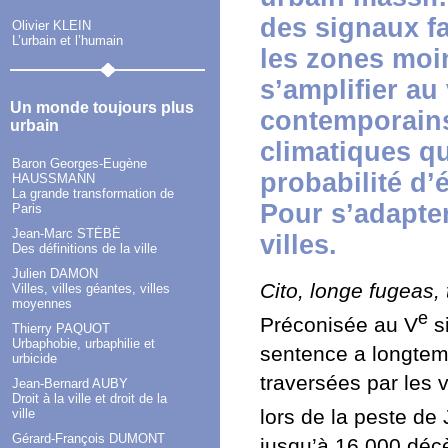
des signaux fa
Olivier KLEIN
L’urbain et l’humain
les zones moi
s’amplifier a
Un monde toujours plus
contemporain
urbain
climatiques qu
Baron Georges-Eugène
probabilité d
HAUSSMANN
La grande transformation de
Pour s’adapter
Paris
Jean-Marc STÉBÉ
villes.
Des définitions de la ville
Julien DAMON
Cito, longe fugeas, 
Villes, villes géantes, villes
moyennes
e
Préconisée au V
si
Thierry PAQUOT
Urbaphobie, urbaphilie et
sentence a longtem
urbicide
traversées par les 
Jean-Bernard AUBY
Droit à la ville et droit de la
lors de la peste de 
ville
Gérard-François DUMONT
jusqu’à 16 000 décè