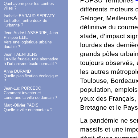
POPSU Territoires
Quel avenir pour les centres-
différents moteurs
villes ?
Isabelle BARAUD-SERFATY
Seloger, MeilleursA
Le trottoir, entre-deux de
l’urbanité ?
définitive du courri
Jean-André LASSERRE, Jean-
stade, d’impact sig
Philippe ELIE
Vers une logistique urbaine
lourdes des dernièr
durable ?
grands pôles urbain
Jean HAËNTJENS
La ville frugale, une alternative
toujours observés, 
à l’urbanisme écolo-normatif ?
les autres métropol
Anne DURAND
Quelle planification écologique
Toulouse, Bordeaux
?
Jean-Luc PORCEDO
population, emplois 
Comment inventer et
yeux des Français,
construire la ville de demain ?
Marc-Olivier PADIS
Bretagne et le Pay
Quelle « ville compacte » ?
La pandémie ne se
massifs et une impor