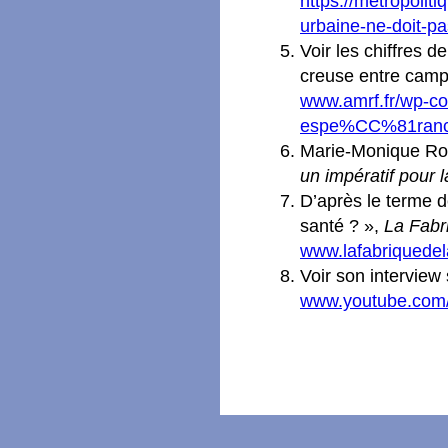
https://metropolit
urbaine-ne-doit-pa
Voir les chiffres d
creuse entre camp
www.amrf.fr/wp-co
espe%CC%81rance
Marie-Monique Ro
un impératif pour l
D’après le terme d
santé ? »,
La Fabri
www.lafabriquedela
Voir son interview
www.youtube.com