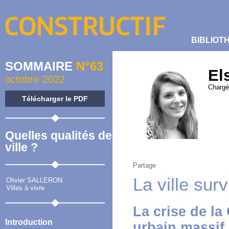
BIBLIOT
SOMMAIRE
N°63
El
octobre 2022
Chargée
Télécharger le PDF
Quelles qualités de
ville ?
Partage
La ville surv
Olivier SALLERON
Villes à vivre
La crise de la
Introduction
urbain massif