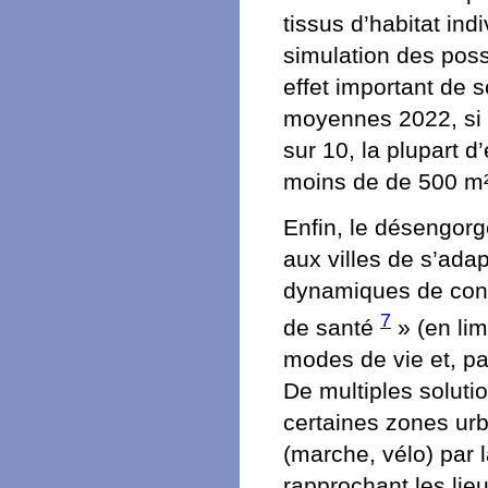
tissus d’habitat i
simulation des possi
effet important de s
moyennes 2022, si l
sur 10, la plupart d
moins de de 500 m²
Enfin, le désengorg
aux villes de s’ada
dynamiques de conta
7
de santé
» (en lim
modes de vie et, pa
De multiples soluti
certaines zones urb
(marche, vélo) par l
rapprochant les lieu