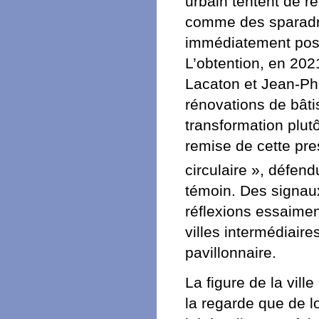
urbain tentent de r
comme des sparadrap
immédiatement possi
L’obtention, en 2021
Lacaton et Jean-Phil
rénovations de bâtis
transformation plutô
remise de cette pr
circulaire », défend
témoin. Des signaux
réflexions essaimen
villes intermédiaire
pavillonnaire.
La figure de la vill
la regarde que de lo