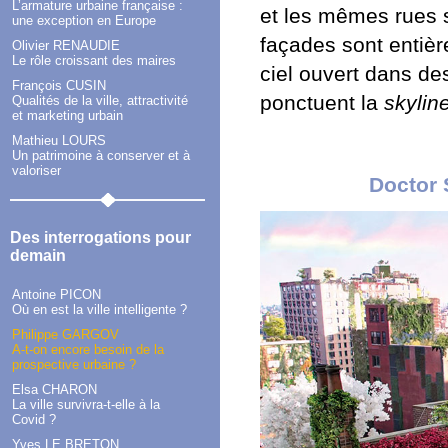
L’armature urbaine française :
et les mêmes rues s
une exception en Europe
façades sont entièr
Olivier RENAUDIE
Le rôle croissant des maires
ciel ouvert dans de
François CUSIN
ponctuent la
skylin
Qualités de la ville, attractivité
et marketing urbain
Mathieu LOURS
Un patrimoine à conserver et à
valoriser
Doctor 
Des interrogations pour
demain
Antoine PICON
Où en est la ville intelligente ?
Philippe GARGOV
A-t-on encore besoin de la
prospective urbaine ?
Elsa CHARON
La ville survivra-t-elle à la
Covid ?
Yves LE BRETON