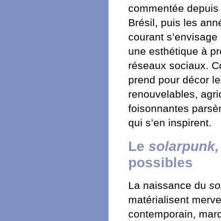
commentée depuis q
Brésil, puis les an
courant s’envisage
une esthétique à pr
réseaux sociaux. C
prend pour décor le
renouvelables, agric
foisonnantes parsèm
qui s’en inspirent.
Le
solarpunk,
possibles
La naissance du
so
matérialisent merv
contemporain, marq