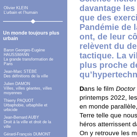
davantage les 
Olivier KLEIN
L’urbain et l’humain
que des exerci
Pandémie de l
Un monde toujours plus
ont, de leur c
urbain
relèvent du de
Baron Georges-Eugène
tactique. La v
HAUSSMANN
La grande transformation de
plus proche de
Paris
Jean-Marc STÉBÉ
qu’hypertechn
Des définitions de la ville
Julien DAMON
D
ans le film
Doctor 
Villes, villes géantes, villes
moyennes
printemps 2022, les
Thierry PAQUOT
Urbaphobie, urbaphilie et
en monde parallèle,
urbicide
Terre telle que nou
Jean-Bernard AUBY
Droit à la ville et droit de la
héros atterrissent 
ville
On y retrouve les m
Gérard-François DUMONT