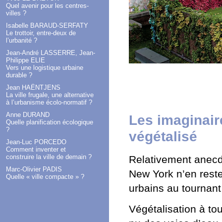
Quel avenir pour les centres-
villes ?
Isabelle BARAUD-SERFATY
Le trottoir, entre-deux de
l’urbanité ?
Jean-André LASSERRE, Jean-
Philippe ELIE
Vers une logistique urbaine
durable ?
Jean HAËNTJENS
La ville frugale, une alternative
à l’urbanisme écolo-normatif ?
Anne DURAND
Les imaginaire
Quelle planification écologique
?
végétalisé
Jean-Luc PORCEDO
Comment inventer et
construire la ville de demain ?
Relativement anecdo
Marc-Olivier PADIS
New York n’en rest
Quelle « ville compacte » ?
urbains au tournant
Végétalisation à tou