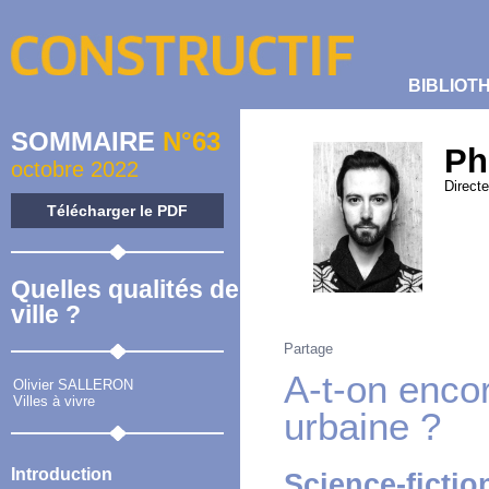
BIBLIOT
SOMMAIRE
N°63
Ph
octobre 2022
Directe
Télécharger le PDF
Quelles qualités de
ville ?
Partage
A-t-on enco
Olivier SALLERON
Villes à vivre
urbaine ?
Introduction
Science-fictio