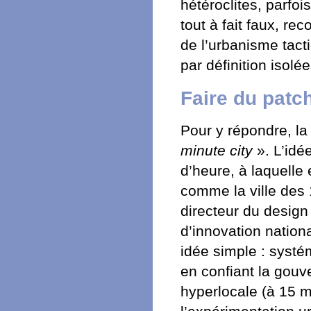
hétéroclites, parfoi
tout à fait faux, re
de l’urbanisme tact
par définition isolé
Faire du pat
Pour y répondre, la
minute city
». L’idé
d’heure, à laquelle 
comme la ville des 
directeur du design
d’innovation nation
idée simple : systé
en confiant la gouv
hyperlocale (à 15 m