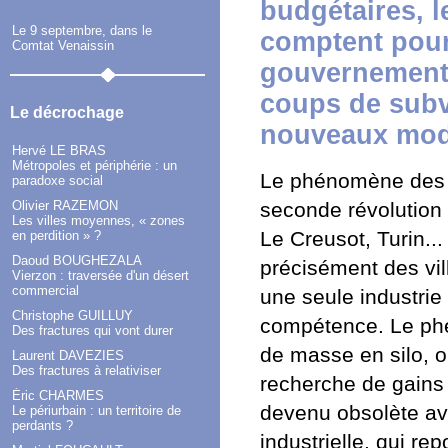
budgétaires, l
Le 9 septembre, dans le
comptent pour
Comtat Venaissin
gouvernement 
coups de subv
Le décrochage
nouveaux mod
Hervé LE BRAS
Métropoles et périphérie : un
Le phénomène des m
paradoxe social
seconde révolution i
Olivier RAZEMON
Les villes moyennes, « zones
Le Creusot, Turin..
en perdition » ?
Daoud BOUGHEZALA
précisément des vill
Vierzon : traversée d'un désert
commercial
une seule industrie 
Christophe GUILLUY
compétence. Le phé
Des fractures qui vont durer
de masse en silo, o
Laurent DAVEZIES
Des fractures à relativiser
recherche de gains 
Éric CHARMES
devenu obsolète avec
Le périurbain : un territoire de
perdants ?
industrielle, qui rep