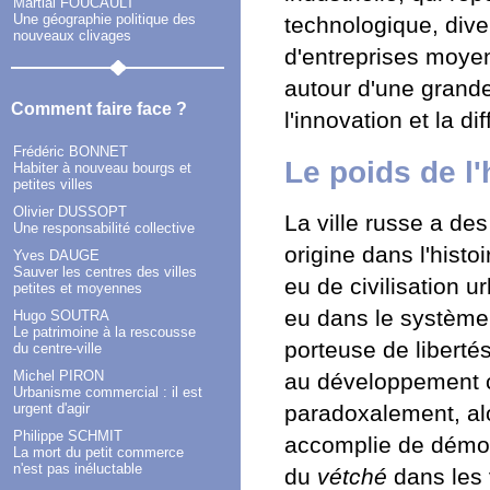
Martial FOUCAULT
Une géographie politique des
technologique, dive
nouveaux clivages
d'entreprises moye
autour d'une grande 
Comment faire face ?
l'innovation et la d
Frédéric BONNET
Le poids de l'
Habiter à nouveau bourgs et
petites villes
Olivier DUSSOPT
La ville russe a des
Une responsabilité collective
origine dans l'histo
Yves DAUGE
Sauver les centres des villes
eu de civilisation 
petites et moyennes
eu dans le système 
Hugo SOUTRA
Le patrimoine à la rescousse
porteuse de libert
du centre-ville
Michel PIRON
au développement co
Urbanisme commercial : il est
urgent d'agir
paradoxalement, alo
Philippe SCHMIT
accomplie de démocra
La mort du petit commerce
n'est pas inéluctable
du
vétché
dans les 