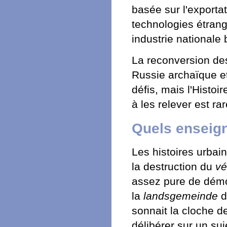
basée sur l'exporta
technologies étrang
industrie nationale 
La reconversion des
Russie archaïque et
défis, mais l'Histo
à les relever est ra
Quels enseig
Les histoires urbain
la destruction du
v
assez pure de démoc
la
landsgemeinde
d
sonnait la cloche d
délibérer sur un su