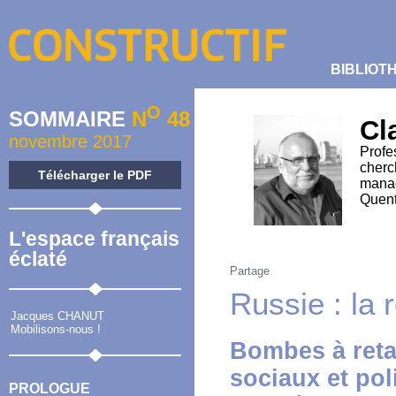
BIBLIOT
O
SOMMAIRE
N
48
Cl
novembre 2017
Profe
cherc
Télécharger le PDF
manag
Quent
L'espace français
éclaté
Partage
Russie : la
Jacques CHANUT
Mobilisons-nous !
Bombes à reta
sociaux et pol
PROLOGUE