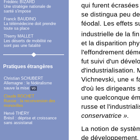
Frédéric BIZARD
qui furent écrasées 
Une stratégie nationale de
santé s'impose
se distingua peu d
Franck BAUDINO
féodal. Les effets 
La télémédecine doit prendre
toute sa place
industrielle de la fi
Thierry MALLET
Les déserts de mobilité ne
et la disparition p
sont pas une fatalité
l'effondrement dém
fut suivi d'un déve
Pratiques étrangères
d'industrialisation. 
Vichnevski, une « f
Christian SCHUBERT
Allemagne : le fédéralisme
d'où les dirigeants 
sauve la mise
VO
une quelconque éma
Claude ROCHET
Russie : la reconversion des
russe et l'industria
monovilles
Hervé THÉRY
conservatrice ».
Brésil : déprise et croissance
sans assistanat
La notion de systè
de développement, f