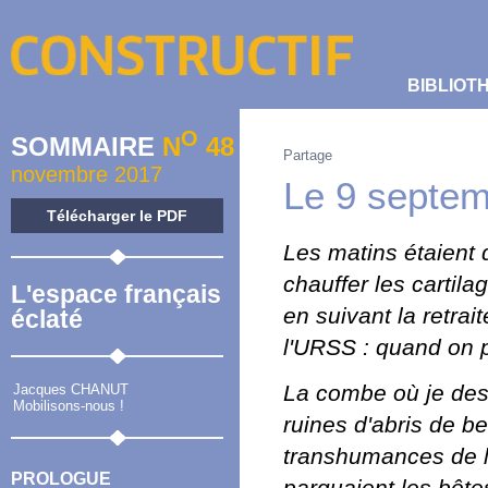
BIBLIOT
O
SOMMAIRE
N
48
Partage
novembre 2017
Le 9 septem
Télécharger le PDF
Les matins étaient d
chauffer les cartila
L'espace français
en suivant la retr
éclaté
l'URSS : quand on 
La combe où je des
Jacques CHANUT
Mobilisons-nous !
ruines d'abris de b
transhumances de l
PROLOGUE