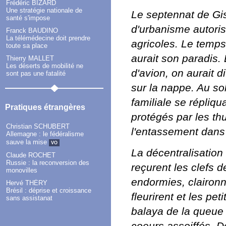
Frédéric BIZARD
Une stratégie nationale de
Le septennat de Gi
santé s'impose
d'urbanisme autoris
Franck BAUDINO
La télémédecine doit prendre
agricoles. Le temps
toute sa place
aurait son paradis. 
Thierry MALLET
Les déserts de mobilité ne
d'avion, on aurait d
sont pas une fatalité
sur la nappe. Au so
familiale se répliqua
Pratiques étrangères
protégés par les th
Christian SCHUBERT
l'entassement dans l
Allemagne : le fédéralisme
sauve la mise
VO
La décentralisation 
Claude ROCHET
Russie : la reconversion des
reçurent les clefs 
monovilles
endormies, clairon
Hervé THÉRY
Brésil : déprise et croissance
fleurirent et les p
sans assistanat
balaya de la queue l
coeurs assoiffés. Dé