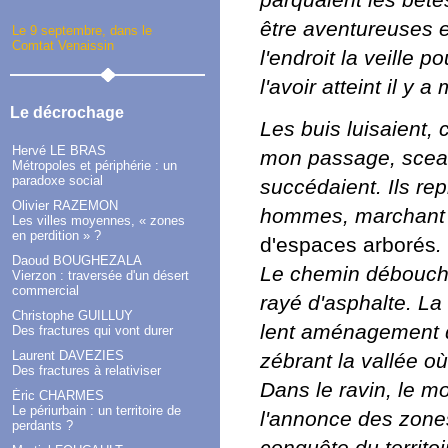
parquaient les bête
être aventureuses et
Le 9 septembre, dans le
Comtat Venaissin
l'endroit la veille 
l'avoir atteint il y a
Le décrochage
Les buis luisaient, 
Hervé LE BRAS
mon passage, sceau
Métropoles et périphérie : un
paradoxe social
succédaient. Ils rep
Olivier RAZEMON
hommes, marchant d
Les villes moyennes, « zones
en perdition » ?
d'espaces arborés
.
Daoud BOUGHEZALA
Le chemin déboucha
Vierzon : traversée d'un désert
commercial
rayé d'asphalte. La
Christophe GUILLUY
lent aménagement d
Des fractures qui vont durer
Laurent DAVEZIES
zébrant la vallée o
Des fractures à relativiser
Dans le ravin, le mo
Éric CHARMES
Le périurbain : un territoire de
l'annonce des zone
perdants ?