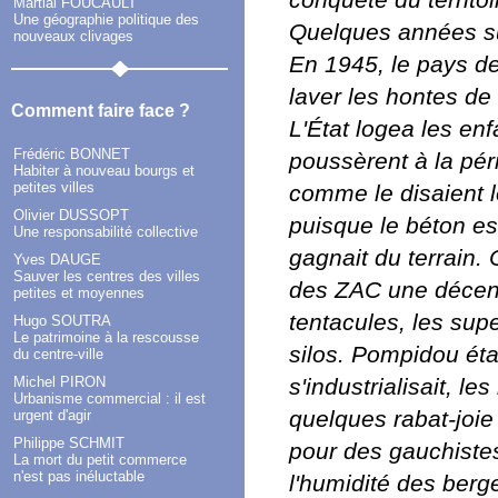
conquête du territoi
Martial FOUCAULT
Une géographie politique des
Quelques années suf
nouveaux clivages
En 1945, le pays de
laver les hontes de
Comment faire face ?
L'État logea les e
Frédéric BONNET
poussèrent à la périp
Habiter à nouveau bourgs et
petites villes
comme le disaient 
Olivier DUSSOPT
puisque le béton est
Une responsabilité collective
gagnait du terrain.
Yves DAUGE
Sauver les centres des villes
des ZAC une décenni
petites et moyennes
tentacules, les su
Hugo SOUTRA
Le patrimoine à la rescousse
silos. Pompidou étai
du centre-ville
Michel PIRON
s'industrialisait, le
Urbanisme commercial : il est
quelques rabat-joie
urgent d'agir
Philippe SCHMIT
pour des gauchistes,
La mort du petit commerce
n'est pas inéluctable
l'humidité des berge