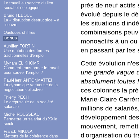
Le travail au service du lien
près de neuf actifs
social et écologique
évolué depuis le d
Bruno TEBOUL
La « disruption destructrice » à
les situations d'in
l'oeuvre
combinaisons peuve
Quelques chiffres
BONUS
monoactifs à un ou 
Aurélien FORTIN
en passant par les s
Une mutation des formes
traditionnelles d'emploi
Cette évolution n'e
Myriam EL KHOMRI
Comment transformer le travail
une grande vague de 
pour sauver l'emploi ?
absolument toutes l
Paul-Henri ANTONMATTEI
La dynamique vertueuse de la
ces colonnes la pré
négociation collective
Thierry PECH
Marie-Claire Carrèr
Le crépuscule de la société
salariale
millions de salariés,
Michel ROUSSEAU
développement des p
Permettre un salariat du XXIe
siècle
mouvement, remettan
Franck MIKULA
d'organisation du t
Mettons de la cohérence dans