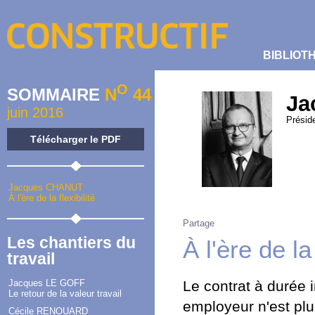
BIBLIOT
O
SOMMAIRE
N
44
Ja
juin 2016
Présid
Télécharger le PDF
Jacques CHANUT
À l'ère de la flexibilité
Partage
Les chantiers du
À l'ère de la 
travail
Jacques LE GOFF
Le contrat à durée 
Le retour de la valeur travail
employeur n'est plu
Cécile RENOUARD