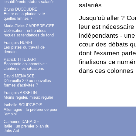
les différents statuts salariés
salariés.
Bruno DUCOUDRÉ
Essor de la pluriactivité :
Jusqu'où aller ? Com
quelles limites ?
leur est nécessaire 
Marie-Claire CARRÈRE-GÉE
Ubérisation : entre idées
indépendants - une 
reçues et tendances de fond
François HUREL
cœur des débats qui
Les pistes du travail de
dont l'examen parle
demain
Patrick THIÉBART
finalisons ce numé
Économie collaborative :
clarifions les situations
dans ces colonnes r
David MÉNASCÉ
Débrouille 2.0 ou nouvelles
formes d'activités ?
François ASSELIN
Moins réguler, mieux réguler
Isabelle BOURGEOIS
Allemagne : la préférence pour
l'emploi
Catherine DABADIE
Italie : un premier bilan du
Jobs Act