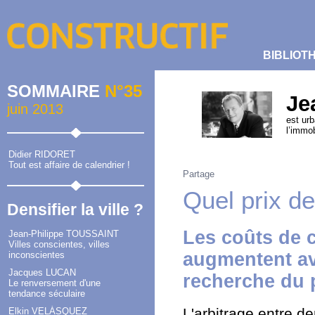
BIBLIOT
SOMMAIRE
N°35
Je
juin 2013
est urb
l’immob
Didier RIDORET
Tout est affaire de calendrier !
Partage
Quel prix de
Densifier la ville ?
Les coûts de c
Jean-Philippe TOUSSAINT
Villes conscientes, villes
augmentent ave
inconscientes
Jacques LUCAN
recherche du p
Le renversement d'une
tendance séculaire
L'arbitrage entre de
Elkin VELÁSQUEZ