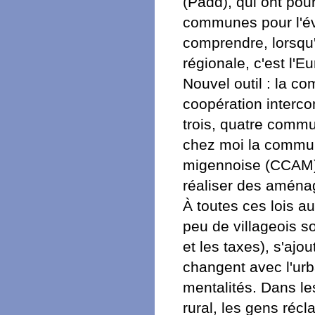
(Padd), qui ont pou
communes pour l'évol
comprendre, lorsqu'o
régionale, c'est l'E
Nouvel outil : la 
coopération interc
trois, quatre com
chez moi la commu
migennoise (CCAM),
réaliser des aménag
À toutes ces lois a
peu de villageois so
et les taxes), s'aj
changent avec l'urb
mentalités. Dans l
rural, les gens réc