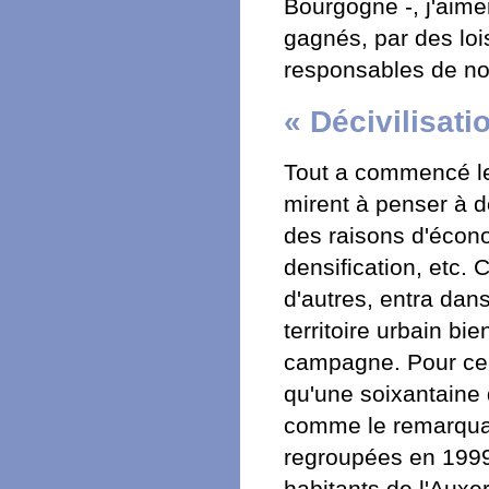
Bourgogne -, j'aime
gagnés, par des loi
responsables de notr
« Décivilisati
Tout a commencé le 
mirent à penser à d
des raisons d'écon
densification, etc.
d'autres, entra dan
territoire urbain bi
campagne. Pour ce q
qu'une soixantaine 
comme le remarquaie
regroupées en 199