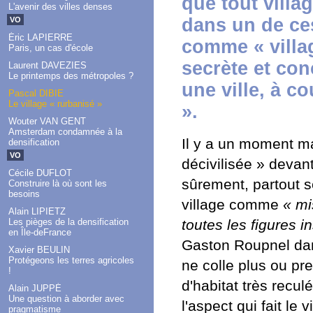
que tout villa
L'avenir des villes denses
dans un de ce
VO
Éric LAPIERRE
comme « villag
Paris, un cas d'école
secrète et con
Laurent DAVEZIES
Le printemps des métropoles ?
une ville, à 
Pascal DIBIE
Le village « rurbanisé »
».
Wouter VAN GENT
Amsterdam condamnée à la
Il y a un moment ma
densification
VO
décivilisée » devant
Cécile DUFLOT
sûrement, partout se
Construire là où sont les
besoins
village comme
« mi
Alain LIPIETZ
toutes les figures in
Les pièges de la densification
en Île-deFrance
Gaston Roupnel dan
Xavier BEULIN
Protégeons les terres agricoles
ne colle plus ou pre
!
d'habitat très recu
Alain JUPPÉ
Une question à aborder avec
l'aspect qui fait le
pragmatisme