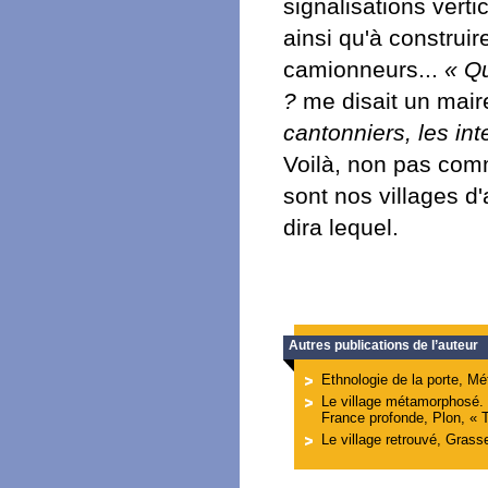
signalisations verti
ainsi qu'à construir
camionneurs...
« Qu
?
me disait un mair
cantonniers, les inte
Voilà, non pas com
sont nos villages d
dira lequel.
Autres publications de l’auteur
Ethnologie de la porte, Mét
Le village métamorphosé. 
France profonde, Plon, « 
Le village retrouvé, Grass