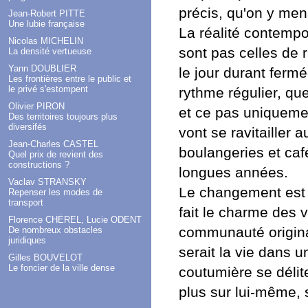
précis, qu'on y mena
Jean-Robert PITTE
Une lubie française
La réalité contempo
Nicolas MICHELIN
sont pas celles de r
La densité vertueuse
Yann DOUBLIER
le jour durant ferm
Les frontières entre le public et
le privé s'estompent
rythme régulier, que
Olivier PIRON
et ce pas uniquemen
Des territoires toujours plus
diversifés
vont se ravitailler 
Jean-Charles CASTEL
boulangeries et caf
Quel prix de revient des
constructions ?
longues années.
Vaclav STRANSKY
Le changement est 
Repenser les modes de
transport
fait le charme des 
Florence CHÉREL, Lucie ODENT
communauté origina
De nombreux obstacles
juridiques
serait la vie dans u
Gilles BOUVELOT
Le foncier de la ville dense
coutumière se délite
plus sur lui-même, s