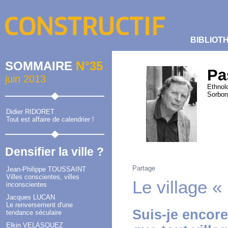
BIBLIOT
SOMMAIRE
N°35
Pa
juin 2013
Ethnolo
Sorbonn
Didier RIDORET
Tout est affaire de calendrier !
Densifier la ville ?
Partage
Jean-Philippe TOUSSAINT
Villes conscientes, villes
Le village «
inconscientes
Jacques LUCAN
Le renversement d'une
Suis-je encore
tendance séculaire
Elkin VELÁSQUEZ