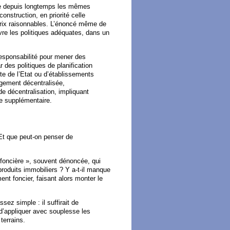
ite depuis longtemps les mêmes
onstruction, en priorité celle
 prix raisonnables. L’énoncé même de
vre les politiques adéquates, dans un
responsabilité pour mener des
 des politiques de planification
cte de l’Etat ou d’établissements
argement décentralisée,
e décentralisation, impliquant
ée supplémentaire.
? Et que peut-on penser de
ie foncière », souvent dénoncée, qui
roduits immobiliers ? Y a-t-il manque
ment foncier, faisant alors monter le
ez simple : il suffirait de
 d’appliquer avec souplesse les
terrains.