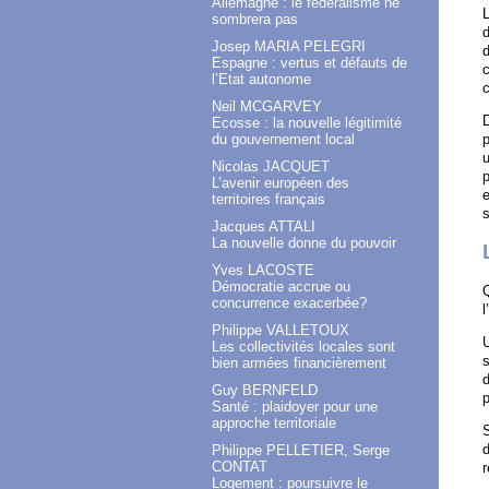
Allemagne : le fédéralisme ne
L
sombrera pas
d
Josep MARIA PELEGRI
d
Espagne : vertus et défauts de
c
l’Etat autonome
c
Neil MCGARVEY
D
Ecosse : la nouvelle légitimité
du gouvernement local
p
u
Nicolas JACQUET
p
L’avenir européen des
e
territoires français
s
Jacques ATTALI
La nouvelle donne du pouvoir
Yves LACOSTE
Démocratie accrue ou
Q
concurrence exacerbée?
l
Philippe VALLETOUX
U
Les collectivités locales sont
s
bien armées financièrement
d
Guy BERNFELD
p
Santé : plaidoyer pour une
approche territoriale
S
d
Philippe PELLETIER, Serge
CONTAT
r
Logement : poursuivre le