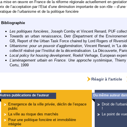
a mise en œuvre en France de la réforme régionale actuellement en gestation 
rix de l’acceptation par l’Etat d’une diminution importante de son rôle – d’une 
ratique de l’urbanisme et de la politique foncière
Bibliographie
Les politiques foncières
, Joseph Comby et Vincent Renard, PUF collecti
Towards an urban renaissance, Detr (Department of the Environement
GB, Report of the Urban Task Force chaired by Lord Rogers of Riversid
Urbanisme: pour un pouvoir d’agglomération
, Vincent Renard, in “La d
collectif réalisé par l’Institut de la décentralisation. La Découverte, Par
Local policy for housing development
, Roelof Verhage, European exper
L’aménagement urbain en France. Une approche systémique
, Thierr
Certu, 1999
Réagir à l'article
Autres publications de l’auteur
Du même auteur dans
Emergence de la ville privée, déclin de l’espace
Droit de l'urban
public
!
La ville au risque des marchés
Le point de vue
Pour une politique foncière et immobilière
intégrée