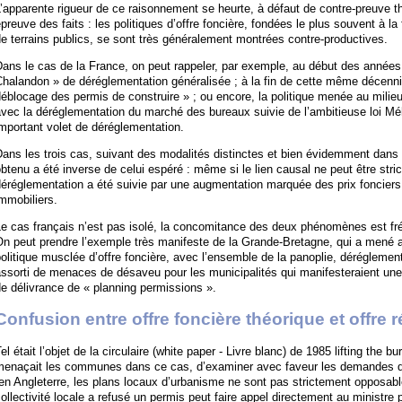
’apparente rigueur de ce raisonnement se heurte, à défaut de contre-preuve th
preuve des faits : les politiques d’offre foncière, fondées le plus souvent à la 
e terrains publics, se sont très généralement montrées contre-productives.
ans le cas de la France, on peut rappeler, par exemple, au début des années s
halandon » de déréglementation généralisée ; à la fin de cette même décennie
éblocage des permis de construire » ; ou encore, la politique menée au milie
avec la déréglementation du marché des bureaux suivie de l’ambitieuse loi M
mportant volet de déréglementation.
ans les trois cas, suivant des modalités distinctes et bien évidemment dans d
btenu a été inverse de celui espéré : même si le lien causal ne peut être stri
éréglementation a été suivie par une augmentation marquée des prix fonciers e
mmobiliers.
e cas français n’est pas isolé, la concomitance des deux phénomènes est fré
On peut prendre l’exemple très manifeste de la Grande-Bretagne, qui a mené 
olitique musclée d’offre foncière, avec l’ensemble de la panoplie, déréglementa
ssorti de menaces de désaveu pour les municipalités qui manifesteraient une p
e délivrance de « planning permissions ».
Confusion entre offre foncière théorique et offre r
el était l’objet de la circulaire (white paper - Livre blanc) de 1985 lifting the bu
menaçait les communes dans ce cas, d’examiner avec faveur les demandes qui
en Angleterre, les plans locaux d’urbanisme ne sont pas strictement opposable
ollectivité locale a refusé un permis peut faire appel directement au ministre 