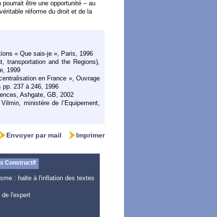
pourrait être une opportunité – au
véritable réforme du droit et de la
ons « Que sais-je », Paris, 1996
, transportation and the Regions),
e, 1999
écentralisation en France », Ouvrage
is pp. 237 à 246, 1996
iences, Ashgate, GB, 2002
y Vilmin, ministère de l’Equipement,
Envoyer par mail
Imprimer
 Constructif
isme : halte à l'inflation des textes
 de l'expert