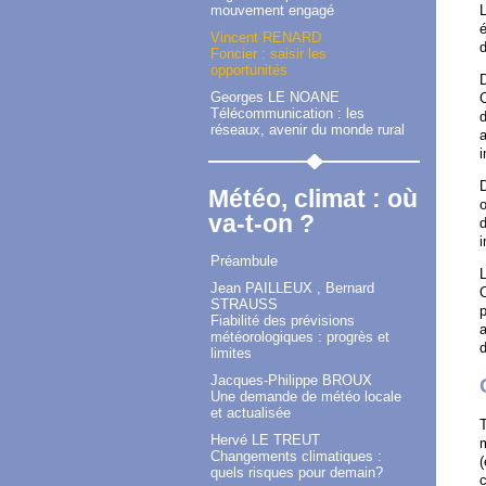
mouvement engagé
L
é
Vincent RENARD
d
Foncier : saisir les
opportunités
D
Georges LE NOANE
C
Télécommunication : les
d
réseaux, avenir du monde rural
i
D
Météo, climat : où
o
va-t-on ?
d
i
Préambule
L
Jean PAILLEUX , Bernard
STRAUSS
p
Fiabilité des prévisions
a
météorologiques : progrès et
d
limites
Jacques-Philippe BROUX
Une demande de météo locale
et actualisée
T
Hervé LE TREUT
Changements climatiques :
(
quels risques pour demain?
c