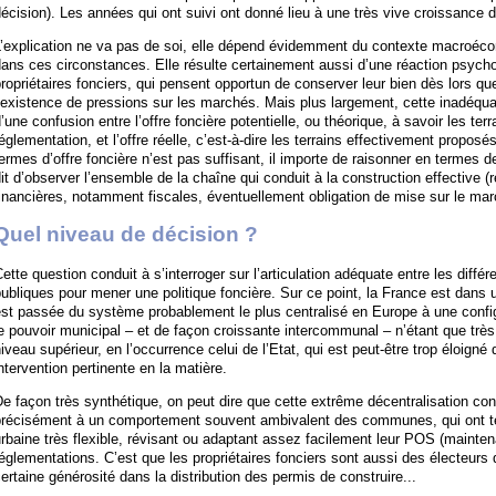
écision). Les années qui ont suivi ont donné lieu à une très vive croissance 
L’explication ne va pas de soi, elle dépend évidemment du contexte macroéc
ans ces circonstances. Elle résulte certainement aussi d’une réaction psychol
ropriétaires fonciers, qui pensent opportun de conserver leur bien dès lors qu
’existence de pressions sur les marchés. Mais plus largement, cette inadéqua
’une confusion entre l’offre foncière potentielle, ou théorique, à savoir les ter
églementation, et l’offre réelle, c’est-à-dire les terrains effectivement propos
ermes d’offre foncière n’est pas suffisant, il importe de raisonner en termes 
it d’observer l’ensemble de la chaîne qui conduit à la construction effective (
inancières, notamment fiscales, éventuellement obligation de mise sur le mar
Quel niveau de décision ?
ette question conduit à s’interroger sur l’articulation adéquate entre les différ
ubliques pour mener une politique foncière. Sur ce point, la France est dans un
est passée du système probablement le plus centralisé en Europe à une confi
e pouvoir municipal – et de façon croissante intercommunal – n’étant que très
iveau supérieur, en l’occurrence celui de l’Etat, qui est peut-être trop éloigné 
ntervention pertinente en la matière.
e façon très synthétique, on peut dire que cette extrême décentralisation con
précisément à un comportement souvent ambivalent des communes, qui ont ten
rbaine très flexible, révisant ou adaptant assez facilement leur POS (maintena
églementations. C’est que les propriétaires fonciers sont aussi des électeurs
ertaine générosité dans la distribution des permis de construire...