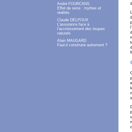
d
André FOURCANS
Effet de serre : mythes et
réalités
d
Claude DELPOUX
p
L’assurance face à
l
l’accroissement des risques
d
naturels
r
Alain MAUGARD
t
Faut-il construire autrement ?
d
f
C
p
l
n
i
D
u
r
c