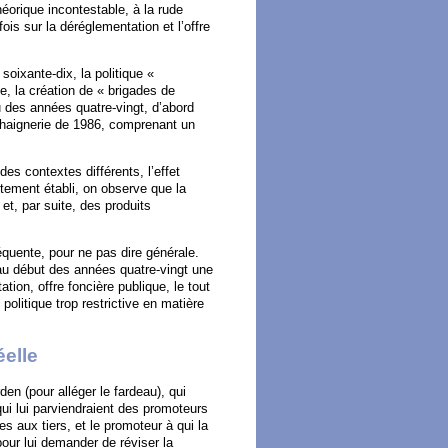
éorique incontestable, à la rude
fois sur la déréglementation et l’offre
oixante-dix, la politique «
, la création de « brigades de
u des années quatre-vingt, d’abord
éhaignerie de 1986, comprenant un
es contextes différents, l’effet
ctement établi, on observe que la
t, par suite, des produits
quente, pour ne pas dire générale.
au début des années quatre-vingt une
tion, offre foncière publique, le tout
olitique trop restrictive en matière
éelle
rden (pour alléger le fardeau), qui
 lui parviendraient des promoteurs
s aux tiers, et le promoteur à qui la
pour lui demander de réviser la