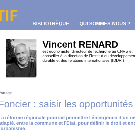
BIBLIOTHÈQUE
QUI SOMMES-NOUS ?
Vincent RENARD
est économiste, directeur de recherche au CNRS et
conseiller à la direction de l’Institut du développemen
durable et des relations internationales (IDDRI)
R
Partage
Foncier : saisir les opportunités
La réforme régionale pourrait permettre l’émergence d’un ni
adapté, entre la commune et l’Etat, pour définir le droit et en
l’urbanisme.