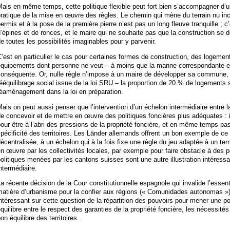
ais en même temps, cette politique flexible peut fort bien s’accompagner d’u
ratique de la mise en œuvre des règles. Le chemin qui mène du terrain nu inco
ermis et à la pose de la première pierre n’est pas un long fleuve tranquille ;
’épines et de ronces, et le maire qui ne souhaite pas que la construction 
e toutes les possibilités imaginables pour y parvenir.
’est en particulier le cas pour certaines formes de construction, des logeme
équipements dont personne ne veut – à moins que la manne correspondante en
onséquente. Or, nulle règle n’impose à un maire de développer sa commune, si
ééquilibrage social issue de la loi SRU – la proportion de 20 % de logements 
éaménagement dans la loi en préparation.
ais on peut aussi penser que l’intervention d’un échelon intermédiaire entre 
e concevoir et de mettre en œuvre des politiques foncières plus adéquates : il
our être à l’abri des pressions de la propriété foncière, et en même temps pas
pécificité des territoires. Les Länder allemands offrent un bon exemple de ce 
écentralisée, à un échelon qui à la fois fixe une règle du jeu adaptée à un terri
n œuvre par les collectivités locales, par exemple pour faire obstacle à des 
olitiques menées par les cantons suisses sont une autre illustration intéressa
ntermédiaire.
a récente décision de la Cour constitutionnelle espagnole qui invalide l’essenti
matière d’urbanisme pour la confier aux régions (« Comunidades autonomas »)
ntéressant sur cette question de la répartition des pouvoirs pour mener une po
quilibre entre le respect des garanties de la propriété foncière, les nécessit
on équilibre des territoires.