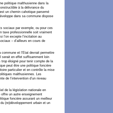
ne politique malthusienne dans la
nstructible à la délivrance du
 c’est un chemin cahotique parsemé
se développe dans sa commune dispose
nts sociaux par exemple, ou pour ces
 taxe professionnelle soit vraiment
 l’on excepte l’incitation au
sociaux – d’ailleurs en cours de
la commune et l’Etat devrait permettre
 serait en effet suffisamment loin
 trop éloigné pour tenir compte de la
que peut être une politique foncière
toire particulier et en contrôle la mise
politiques malthusiennes. Les
nte de l’intervention d’un niveau
el de la législation nationale en
 offre un autre enseignement
litique foncière assurant un meilleur
és du (re)développement urbain et un