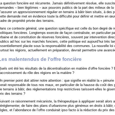
a question foncière est récurrente. Jamais définitivement résolue, elle susc
emandes – bien légitimes – aux pouvoirs publics de la part des milieux de la c
’assurer un approvisionnement régulier en terrains à bâtir bien situés, à des
ette demande met en évidence toute la difficulté pour définir et mettre en œu
adre de propriété privée des terrains.
ans ce contexte général, une question spécifique est celle du bon degré de 
olitiques foncières. Longtemps exercée de façon centralisée, en particulier par
rbaine et de constitution de réserves foncières, souvent par intervention dire
ublics ad hoc sur les marchés fonciers, cette politique est aujourd’hui très l
ssentiellement placée sous la responsabilité des communes. La nouvelle loi d
urtout les régions, actuellement en préparation, devrait permettre une avanc
Les malentendus de l’offre foncière
uels ont été les résultats de la décentralisation en matière d’offre foncière 
’accroissement du rôle des régions en la matière ?
n premier point doit attirer notre attention : que signifie en réalité la « pénur
erait responsable de tous nos maux, en particulier de la hausse du coût des p
e terrains à bâtir, des réglementations trop restrictives tarissent-elles le gise
rix des terrains ?
uivant ce raisonnement mécaniste, la thérapeutique à appliquer serait alors ass
éréglementer, de faire des plans d’urbanisme plus généreux en droits à bâtir,
ègles, et l’abondance de l’offre conduirait ipso facto à la réduction du prix des 