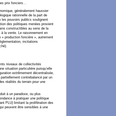
des prix fonciers…
onomique, généralement haussier
ogique rationnelle de la part de
e les pouvoirs publics soulignent
tion des politiques menées provient
rains constructibles au sens de la
és à la vente. Le raisonnement en
de « production foncière », autrement
réglementation, incitations
ché).
ents niveaux de collectivités
e situation particulière puisqu’elle
guration extrêmement décentralisée,
 partiellement contrebalancé par un
des réalités du terrain pour une
duit à un paradoxe, ou plus
dance à pratiquer une politique
nt PLU) limitant la prolifération des
 qui peuvent être sensibles à une