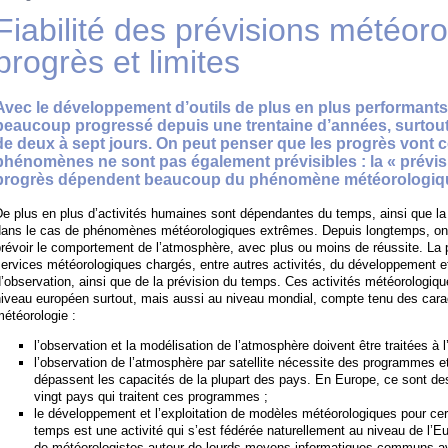
Fiabilité des prévisions météoro
progrès et limites
Avec le développement d’outils de plus en plus performants,
beaucoup progressé depuis une trentaine d’années, surtout
de deux à sept jours. On peut penser que les progrès vont c
phénomènes ne sont pas également prévisibles : la « prévisi
progrès dépendent beaucoup du phénomène météorologiqu
e plus en plus d’activités humaines sont dépendantes du temps, ainsi que la
dans le cas de phénomènes météorologiques extrêmes. Depuis longtemps, on a
révoir le comportement de l’atmosphère, avec plus ou moins de réussite. La 
ervices météorologiques chargés, entre autres activités, du développement 
’observation, ainsi que de la prévision du temps. Ces activités météorologiq
iveau européen surtout, mais aussi au niveau mondial, compte tenu des caract
étéorologie :
l’observation et la modélisation de l’atmosphère doivent être traitées à l
l’observation de l’atmosphère par satellite nécessite des programmes e
dépassent les capacités de la plupart des pays. En Europe, ce sont d
vingt pays qui traitent ces programmes ;
le développement et l’exploitation de modèles météorologiques pour cer
temps est une activité qui s’est fédérée naturellement au niveau de l’
de météorologistes autour de lourds moyens informatiques communs av