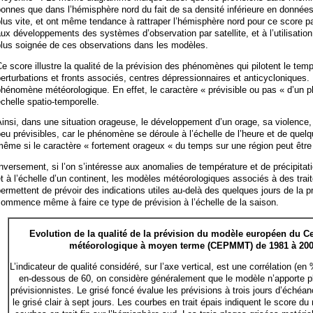
onnes que dans l’hémisphère nord du fait de sa densité inférieure en donnée
lus vite, et ont même tendance à rattraper l’hémisphère nord pour ce score pa
ux développements des systèmes d’observation par satellite, et à l’utilisatio
plus soignée de ces observations dans les modèles.
e score illustre la qualité de la prévision des phénomènes qui pilotent le temp
erturbations et fronts associés, centres dépressionnaires et anticycloniques. I
phénomène météorologique. En effet, le caractère « prévisible ou pas « d’u
chelle spatio-temporelle.
insi, dans une situation orageuse, le développement d’un orage, sa violence, 
eu prévisibles, car le phénomène se déroule à l’échelle de l’heure et de quelq
ême si le caractère « fortement orageux « du temps sur une région peut être a
nversement, si l’on s’intéresse aux anomalies de température et de précipitati
t à l’échelle d’un continent, les modèles météorologiques associés à des trai
ermettent de prévoir des indications utiles au-delà des quelques jours de la 
ommence même à faire ce type de prévision à l’échelle de la saison.
Evolution de la qualité de la prévision du modèle européen du C
météorologique à moyen terme (CEPMMT) de 1981 à 2002 
L’indicateur de qualité considéré, sur l’axe vertical, est une corrélation (en 
en-dessous de 60, on considère généralement que le modèle n’apporte pl
prévisionnistes. Le grisé foncé évalue les prévisions à trois jours d’échéan
le grisé clair à sept jours. Les courbes en trait épais indiquent le score d