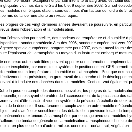
n exemple récent, exceptionnel par son intensité et sa gravité, est celui des 
ingt-quatre victimes dans le Gard les 8 et 9 septembre 2002. Sur cet épisode
es modèles numériques étaient sous-estimées d’un facteur de l’ordre de 3, et 
 permis de lancer une alerte au niveau requis.
es progrès de ces vingt dernières années devraient se poursuivre, en particu
révus dans l’observation et la modélisation.
our l’observation par satellite, des sondeurs de température et d’humidité à p
isponibles : sondeur américain Airs dès 2003, sondeur européen Iasi vers 20
’Agence spatiale européenne, programmée pour 2007, devrait aussi fournir des
oute l’épaisseur de l’atmosphère au moyen d’un instrument embarqué mesurant 
e nombreux autres satellites peuvent apporter une information complémentair
ncore inexploitée, par exemple le système de positionnement GPS permettra t
nformation sur la température et l’humidité de l’atmosphère. Pour que ces no
ffectivement les prévisions, un gros travail de recherche et de développemen
ervant à introduire ces données dans les modèles. Ceci est vrai également po
utre la prise en compte des données nouvelles, les progrès de la modélisation 
emporelle, en essayant de profiter de l’accroissement de la puissance des cal
rome vient d’être lancé : il vise un système de prévision à échelle de deux ou
a fin de la décennie. Il sera forcément couplé avec un autre modèle météorol
bjectif est d’améliorer sensiblement les détails de la prévision locale du temp
de phénomènes extérieurs à l’atmosphère, par couplage avec des modèles hyd
’ailleurs une tendance générale de la modélisation atmosphérique d’inclure de
e plus en plus couplée à d’autres milieux connexes : océan, sol, végétation