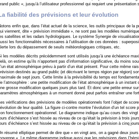
rand public «, jusqu’à l’utilisateur professionnel qui requiert une présentation 
La fiabilité des prévisions et leur évolution
otons enfin que, dans l’état actuel de la science, les outils principaux de la 
ui viennent, dite « prévision immédiate », ne sont pas les modèles numérique
es satellites et les radars hydrologiques. Le système Synergie de visualisation
ussi les fonctionnalités nécessaires à l’utilisation de ces données : superpo
lerte lors du dépassement de seuils météorologiques critiques, etc.
i les modèles décrits précédemment sont utilisés jusqu’à une échéance maxim
elà, on estime qu’ils n’apportent pas d’information significative, du moins sou
’un état atmosphérique prévu à partir d’un état présent. Pour cette même rais
révision destinés au grand public (et décrivant le temps région par région) s
aximale de sept jours. Cette limite à la prévisibilité du temps est fondamen
e l’atmosphère : une petite modification de l’état atmosphérique à un instant
ne grosse modification quelques jours plus tard. Et donc une petite erreur su
aramètres atmosphériques à un moment donné peut parfois entraîner une forte
es vérifications des prévisions de modèles opérationnels font l’objet de score
’évolution de leur qualité. La figure ci-contre montre l’évolution d’un tel sc
on fonctionnement opérationnel. Le diagramme indique qu’au cours des vingt 
ours d’échéance s’est hissée au niveau de ce qu’était la prévision à trois jour
ours d’échéance s’est hissée au niveau de ce qu’était la prévision à cinq jou
n résumé elliptique permet de dire que « en vingt ans, on a gagné deux jours 
moyenne «. Le même diagramme indique aussi que les prévisions dans l’hémi