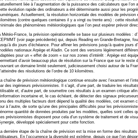
aturellement liée à l’augmentation de la puissance des calculateurs que l’on
ette évolution rapide des ordinateurs a été déterminante aussi pour les prog
umériques. Actuellement, la résolution horizontale des modèles de prévision 
ilomètres (contre quelques centaines il y a vingt ou trente ans) : cette résolut
minimale des phénomènes météorologiques que l’on peut espérer prévoir dire
 Météo-France, la prévision opérationnelle se base sur plusieurs modèles : 
CEPMMT (voir page précédente) qui, depuis Reading en Grande-Bretagne, four
usqu’à dix jours d’échéance. Pour affiner les prévisions jusqu’à quatre jours d
odèles nationaux Arpège et Aladin. Ce sont des versions légèrement différe
daptées pour un « effet de zoom « sur nos zones d’intérêt : Arpège est équipé
ermettant d’avoir beaucoup plus de résolution sur la France que sur le reste d
ouvrant un domaine limité seulement, judicieusement choisi autour de la Fra
’atteindre des résolutions de l’ordre de 10 kilomètres.
a chaîne de prévision météorologique continue ensuite avec l’examen et l’int
ar des ingénieurs prévisionnistes. Il s’agit, d’une part, de traduire les résul
tilisable et, d’autre part, de soumettre ces résultats à un examen critique afin 
’information incertaine et, le cas échéant, de détecter des signaux précurs
enu des multiples facteurs dont dépend la qualité des modèles, cet examen crit
our à l’autre, de sorte qu’une des principales difficultés pour les prévisionnist
’énorme quantité de données produites par les modèles, quelles sont celles qu
es prévisionnistes disposent pour cela d’un système de traitement et de visu
ynergie, développé spécialement pour cette fonction.
a dernière étape de la chaîne de prévision est la mise en forme des résultat
tilisateurs. En l’occurrence la diversité est extrême, depuis ce que l’on dési