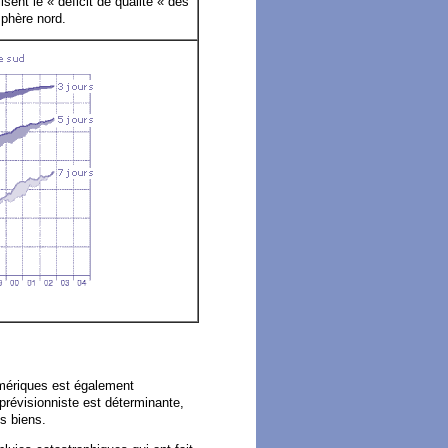
isent le « déficit de qualité « des
sphère nord.
numériques est également
révisionniste est déterminante,
s biens.