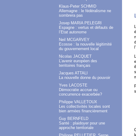
Klaus-Peter SCHMID
Allemagne : le fédéralisme ne
sombrera pas
Josep MARIA PELEGRI
L
Espagne : vertus et défauts de
é
l’Etat autonome
n
Neil MCGARVEY
d
Ecosse : la nouvelle légitimité
l
du gouvernement local
L
Nicolas JACQUET
L’avenir européen des
e
territoires français
ê
s
Jacques ATTALI
m
La nouvelle donne du pouvoir
Yves LACOSTE
P
Démocratie accrue ou
s
concurrence exacerbée?
Philippe VALLETOUX
Les collectivités locales sont
bien armées financièrement
Guy BERNFELD
Santé : plaidoyer pour une
approche territoriale
C
Philippe PELLETIER, Serge