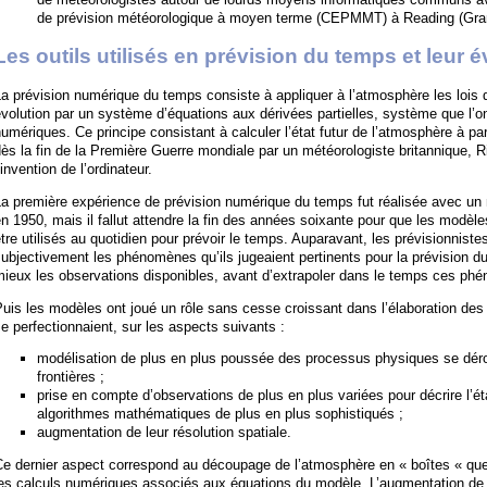
de prévision météorologique à moyen terme (CEPMMT) à Reading (Gra
Les outils utilisés en prévision du temps et leur é
a prévision numérique du temps consiste à appliquer à l’atmosphère les lois 
volution par un système d’équations aux dérivées partielles, système que l’
umériques. Ce principe consistant à calculer l’état futur de l’atmosphère à par
ès la fin de la Première Guerre mondiale par un météorologiste britannique, R
’invention de l’ordinateur.
a première expérience de prévision numérique du temps fut réalisée avec un 
n 1950, mais il fallut attendre la fin des années soixante pour que les mod
tre utilisés au quotidien pour prévoir le temps. Auparavant, les prévisionnistes
ubjectivement les phénomènes qu’ils jugeaient pertinents pour la prévision du
ieux les observations disponibles, avant d’extrapoler dans le temps ces phé
uis les modèles ont joué un rôle sans cesse croissant dans l’élaboration des 
e perfectionnaient, sur les aspects suivants :
modélisation de plus en plus poussée des processus physiques se déro
frontières ;
prise en compte d’observations de plus en plus variées pour décrire l’éta
algorithmes mathématiques de plus en plus sophistiqués ;
augmentation de leur résolution spatiale.
e dernier aspect correspond au découpage de l’atmosphère en « boîtes « que 
les calculs numériques associés aux équations du modèle. L’augmentation de 