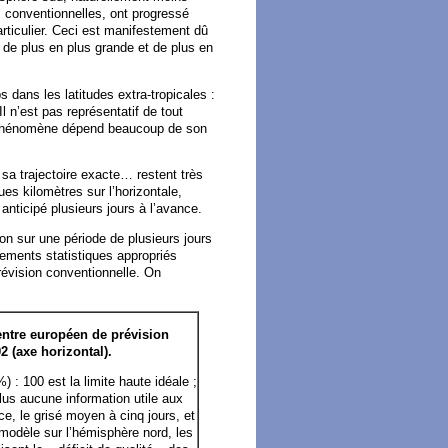
s conventionnelles, ont progressé
rticulier. Ceci est manifestement dû
n de plus en plus grande et de plus en
s dans les latitudes extra-tropicales :
l n’est pas représentatif de tout
n phénomène dépend beaucoup de son
sa trajectoire exacte… restent très
ues kilomètres sur l’horizontale,
nticipé plusieurs jours à l’avance.
on sur une période de plusieurs jours
tements statistiques appropriés
prévision conventionnelle. On
entre européen de prévision
(axe horizontal).
%) : 100 est la limite haute idéale ;
us aucune information utile aux
ce, le grisé moyen à cinq jours, et
u modèle sur l’hémisphère nord, les