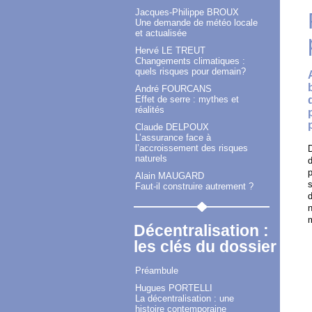
Jacques-Philippe BROUX
Une demande de météo locale
et actualisée
Hervé LE TREUT
Changements climatiques :
quels risques pour demain?
André FOURCANS
Effet de serre : mythes et
réalités
Claude DELPOUX
L’assurance face à
l’accroissement des risques
D
naturels
p
Alain MAUGARD
s
Faut-il construire autrement ?
d
n
m
Décentralisation :
les clés du dossier
Préambule
Hugues PORTELLI
La décentralisation : une
histoire contemporaine