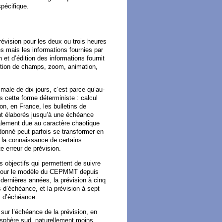
spécifique.
prévision pour les deux ou trois heures
s mais les informations fournies par
 et d’édition des informations fournit
sition de champs, zoom, animation,
ale de dix jours, c’est parce qu’au-
s cette forme déterministe : calcul
on, en France, les bulletins de
ont élaborés jusqu’à une échéance
talement due au caractère chaotique
 donné peut parfois se transformer en
r la connaissance de certains
 erreur de prévision.
s objectifs qui permettent de suivre
ore pour le modèle du CEPMMT depuis
dernières années, la prévision à cinq
s d’échéance, et la prévision à sept
rs d’échéance.
sur l’échéance de la prévision, en
sphère sud, naturellement moins