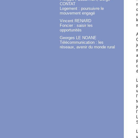
CONTAT
n
Logement : poursuivre le
c
mouvement engagé
n
k
Vincent RENARD
Foncier : saisir les
opportunités
A
Georges LE NOANE
Télécommunication : les
j
réseaux, avenir du monde rural
m
a
p
c
d
L
p
u
l
t
j
l
L
S
L
u