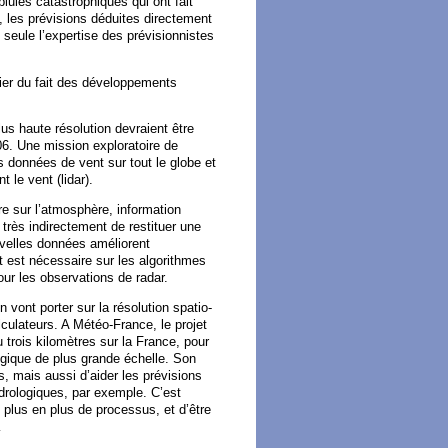
pluies catastrophiques qui ont fait
, les prévisions déduites directement
seule l’expertise des prévisionnistes
lier du fait des développements
lus haute résolution devraient être
06. Une mission exploratoire de
 données de vent sur tout le globe et
le vent (lidar).
e sur l’atmosphère, information
rès indirectement de restituer une
uvelles données améliorent
t est nécessaire sur les algorithmes
ur les observations de radar.
vont porter sur la résolution spatio-
culateurs. A Météo-France, le projet
 trois kilomètres sur la France, pour
ogique de plus grande échelle. Son
s, mais aussi d’aider les prévisions
rologiques, par exemple. C’est
 plus en plus de processus, et d’être
…