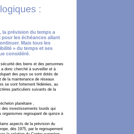
logiques :
 la prévision du temps a
 pour les échéances allant
ontinuer. Mais tous les
bilité » du temps et ses
e considéré.
 sécurité des biens et des personnes
 donc cherché à surveiller et à
plupart des pays se sont dotés de
et de la maintenance de réseaux
ues se sont fortement fédérées, au
ères particuliers suivants de la
’échelon planétaire ;
t des investissements lourds qui
es organismes regroupant de quinze à
tains aspects de la prévision du
Europe, dès 1975, par le regroupement
ec la création du Centre européen