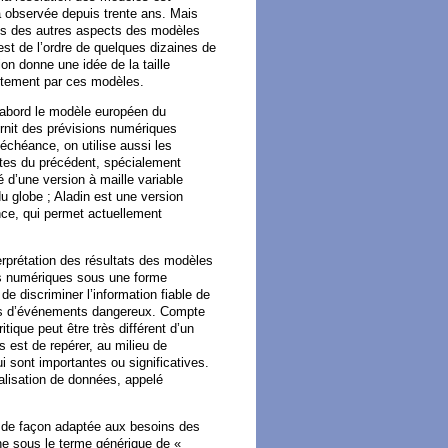
 a observée depuis trente ans. Mais
rès des autres aspects des modèles
est de l’ordre de quelques dizaines de
ion donne une idée de la taille
ctement par ces modèles.
d’abord le modèle européen du
nit des prévisions numériques
’échéance, on utilise aussi les
ntes du précédent, spécialement
 d’une version à maille variable
u globe ; Aladin est une version
nce, qui permet actuellement
erprétation des résultats des modèles
tats numériques sous une forme
de discriminer l’information fiable de
eurs d’événements dangereux. Compte
ique peut être très différent d’un
es est de repérer, au milieu de
i sont importantes ou significatives.
alisation de données, appelé
s de façon adaptée aux besoins des
gne sous le terme générique de «