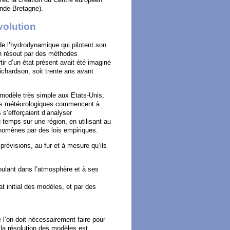
nde-Bretagne).
volution
de l’hydrodynamique qui pilotent son
on résout par des méthodes
tir d’un état présent avait été imaginé
ichardson, soit trente ans avant
modèle très simple aux Etats-Unis,
èles météorologiques commencent à
 s’efforçaient d’analyser
 temps sur une région, en utilisant au
nomènes par des lois empiriques.
prévisions, au fur et à mesure qu’ils
ulant dans l’atmosphère et à ses
t initial des modèles, et par des
l’on doit nécessairement faire pour
la résolution des modèles est