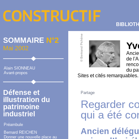
BIBLIOT
© Bertrand Pichène
SOMMAIRE
N°2
Yv
Mai 2002
Ancie
de l'
renco
Alain SIONNEAU
du pa
Avant-propos
Sites et cités remarquables.
Défense et
Partage
illustration du
Regarder co
patrimoine
qui a été co
industriel
Préambule
Ancien délégué 
Bernard REICHEN
Donner une nouvelle place au