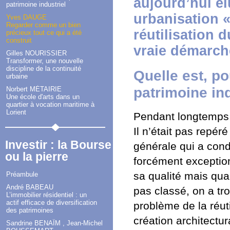
aujourd’hui él
patrimoine industriel
urbanisation « 
Yves DAUGE
Regarder comme un bien
réutilisation 
précieux tout ce qui a été
construit
vraie démarch
Gilles NOURISSIER
Transformer, une nouvelle
discipline de la continuité
Quelle est, p
urbaine
patrimoine ind
Norbert MÉTAIRIE
Une école d'arts dans un
quartier à vocation maritime à
Lorient
Pendant longtemps, 
Il n’était pas repé
Investir : la Bourse
générale qui a condu
ou la pierre
forcément exceptio
sa qualité mais qua
Préambule
André BABEAU
pas classé, on a tr
L’immobilier résidentiel : un
actif efficace de diversification
problème de la réut
des patrimoines
création architectu
Sandrine BENAÏM , Jean-Michel