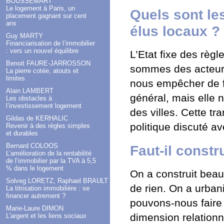
BOUSSEMART
Le logement à Paris, un
Quels sont les
placement gagnant sur cent
ans
élus locaux ?
Guy MARTY
Financiarisation de l’immobilier
: vers un nouvel équilibre
L’Etat fixe des règ
Benoit FAURE-JARROSSON
sommes des acteurs 
La pierre cotée, atouts et
limites
nous empêcher de fa
Alain LAMBERT
général, mais elle n
Les obstacles à
l’investissement logement
des villes. Cette tr
Gildas de KERHALIC
politique discuté av
Revenir à des règles simples
et durables
Bernard COLOOS
Faut-il constr
L’amélioration de la rentabilité
de l’immobilier par la TVA à 5,5
% dans le logement
On a construit beauc
Solveg LORETZ, Raphael BRAULT
de rien. On a urbani
La titrisation immobilière : se
financer autrement ?
pouvons-nous faire 
Marie-Laure DIMON
dimension relationn
L'argent et les liens sociaux