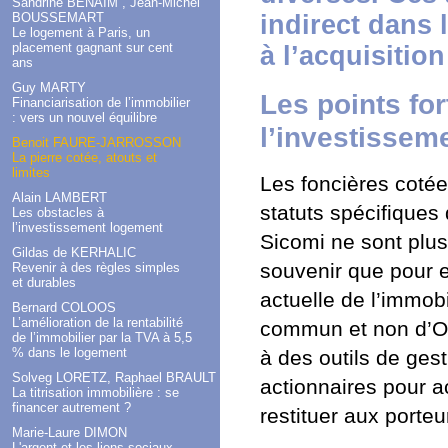
Sandrine BENAÏM , Jean-Michel
BOUSSEMART
indirect dans 
Le logement à Paris, un
placement gagnant sur cent
à l’acquisition
ans
Guy MARTY
Les points for
Financiarisation de l’immobilier
: vers un nouvel équilibre
l’investisseme
Benoit FAURE-JARROSSON
La pierre cotée, atouts et
limites
Les foncières coté
Alain LAMBERT
statuts spécifiques
Les obstacles à
l’investissement logement
Sicomi ne sont plus
Gildas de KERHALIC
souvenir que pour e
Revenir à des règles simples
et durables
actuelle de l’immobi
Bernard COLOOS
L’amélioration de la rentabilité
commun et non d’O
de l’immobilier par la TVA à 5,5
% dans le logement
à des outils de gest
Solveg LORETZ, Raphael BRAULT
actionnaires pour a
La titrisation immobilière : se
financer autrement ?
restituer aux porteu
Marie-Laure DIMON
L'argent et les liens sociaux