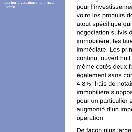
quartier à vocation maritime à
pour l’investisseme
Lorient
voire les produits 
atout spécifique qui
négociation suivis 
immobilière, les tit
immédiate. Les pri
continu, ouvert huit
même cotés deux foi
également sans com
4,8%, frais de nota
immobilière s’oppo
pour un particulier
augmenté d’un impô
opération.
De façon plus large,