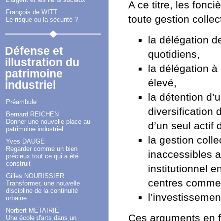
A ce titre, les fonc
François de WITT
toute gestion collec
Le risque ou la sécurité ?
la délégation d
Défense et
quotidiens,
illustration du
la délégation à
patrimoine
élevé,
industriel
la détention d’
Préambule
diversification 
Bernard REICHEN
Donner une nouvelle place au
d’un seul actif
patrimoine industriel
la gestion coll
Yves DAUGE
Regarder comme un bien
inaccessibles a
précieux tout ce qui a été
construit
institutionnel 
Gilles NOURISSIER
centres commerc
Transformer, une nouvelle
discipline de la continuité
l’investissemen
urbaine
Norbert MÉTAIRIE
Ces arguments en fa
Une école d'arts dans un