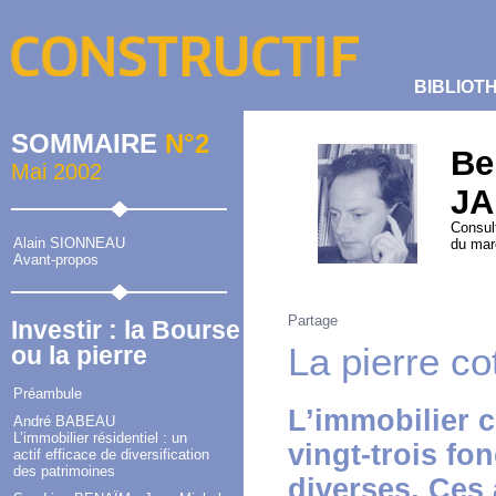
BIBLIOT
SOMMAIRE
N°2
Be
Mai 2002
J
Consult
Alain SIONNEAU
du mar
Avant-propos
Partage
Investir : la Bourse
La pierre co
ou la pierre
Préambule
L’immobilier c
André BABEAU
L’immobilier résidentiel : un
vingt-trois fo
actif efficace de diversification
des patrimoines
diverses. Ces