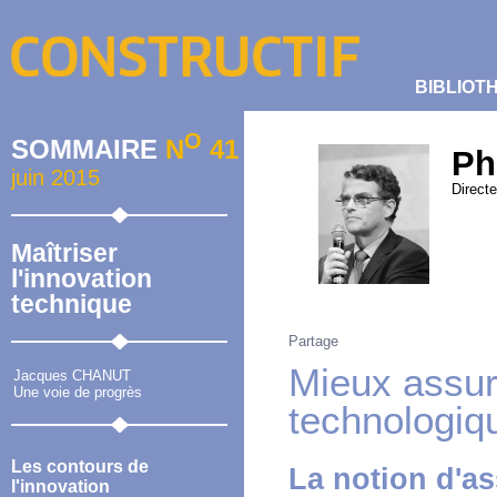
BIBLIOT
O
SOMMAIRE
N
41
Ph
juin 2015
Directe
Maîtriser
l'innovation
technique
Partage
Mieux assure
Jacques CHANUT
Une voie de progrès
technologiq
Les contours de
La notion d'as
l'innovation