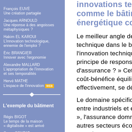
innovations t
François EUVÉ
comme le bâtim
Une création partagée
Jacques ARNOULD
énergétique c
Une réponse à des angoisses
métaphysiques ?
Le meilleur angle d
Hakim EL KAROUI
L'innovation technologique,
technique dans le b
ennemie de l'emploi ?
l'innovation techni
Éric BRANGIER
Innover avec l'ergonomie
principe de responsa
Alexandre MALLARD
L'appropriation de l'innovation
d'assurance ? » Cet
et ses temporalités
coût-bénéfice équil
Hervé MATHE
L'espace de l'innovation
effectivement, se d
WEB
Le domaine spécifiq
L'exemple du bâtiment
entre industriels et
», l'assurance dom
Régis BIGOT
Le temps de la maison
autres secteurs éco
« digitalisée » est arrivé