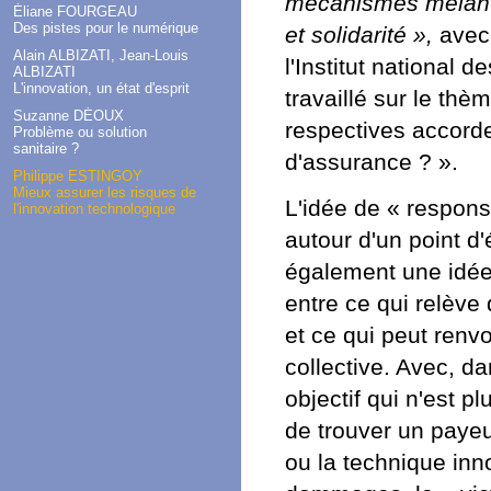
mécanismes mêlant,
Éliane FOURGEAU
Des pistes pour le numérique
et solidarité »,
avec
Alain ALBIZATI, Jean-Louis
l'Institut national
ALBIZATI
L'innovation, un état d'esprit
travaillé sur le th
Suzanne DÉOUX
respectives accorde
Problème ou solution
sanitaire ?
d'assurance ? ».
Philippe ESTINGOY
Mieux assurer les risques de
L'idée de « respons
l'innovation technologique
autour d'un point d'é
également une idée 
entre ce qui relèv
et ce qui peut renv
collective. Avec, d
objectif qui n'est 
de trouver un payeu
ou la technique inn