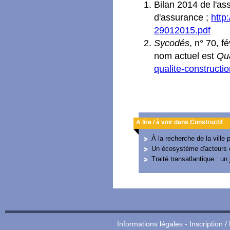
Bilan 2014 de l'as
d'assurance ;
http
29012015.pdf
Sycodés
, n° 70, f
nom actuel est
Qua
qualite-constructi
A lire / à voir dans Constructif
À la recherche de la ville
Un écosystème d'acteurs
Traité transatlantique : un
Informations légales
-
Inscription /